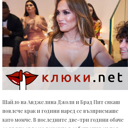
Шайло на Анджелина Джоли и Брад Пит сякаш
повлече крак и години наред се възприемаше
като момче. В последните две-три години обаче