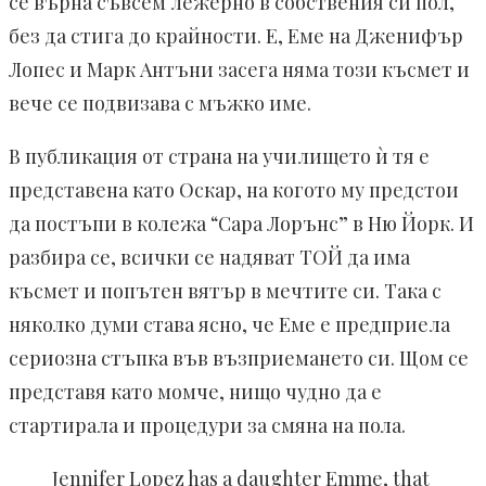
се върна съвсем лежерно в собствения си пол,
без да стига до крайности. Е, Еме на Дженифър
Лопес и Марк Антъни засега няма този късмет и
вече се подвизава с мъжко име.
В публикация от страна на училището ѝ тя е
представена като Оскар, на когото му предстои
да постъпи в колежа “Сара Лорънс” в Ню Йорк. И
разбира се, всички се надяват ТОЙ да има
късмет и попътен вятър в мечтите си. Така с
няколко думи става ясно, че Еме е предприела
сериозна стъпка във възприемането си. Щом се
представя като момче, нищо чудно да е
стартирала и процедури за смяна на пола.
Jennifer Lopez has a daughter Emme, that