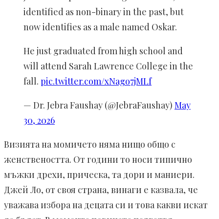
identified as non-binary in the past, but
now identifies as a male named Oskar.
He just graduated from high school and
will attend Sarah Lawrence College in the
fall.
pic.twitter.com/xNago7jMLf
— Dr. Jebra Faushay (@JebraFaushay)
May
30, 2026
Визията на момичето няма нищо общо с
женствеността. От години то носи типично
мъжки дрехи, прическа, та дори и маниери.
Джей Ло, от своя страна, винаги е казвала, че
уважава избора на децата си и това какви искат