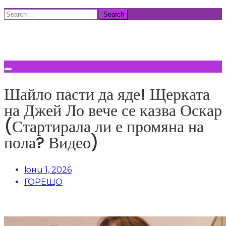
Skip
Search
to
for:
ВСИЧКИ НОВИНИ
content
Шайло пасти да яде! Щерката
на Джей Ло вече се казва Оскар
(Стартирала ли е промяна на
пола? Видео)
юни 1, 2026
ГОРЕЩО