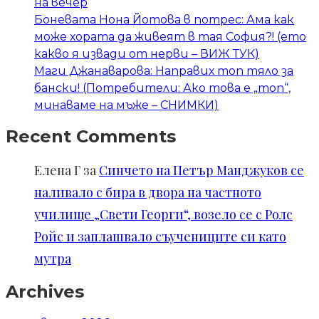
на вечер
Боневата Нона Йотова в потрес: Ама как
може хората да живеят в тая София?! (ето
какво я извади от нерви – ВИЖ ТУК)
Маги Джанаварова: Направих топ тяло за
бански! (Потребители: Ако това е „топ“,
минаваме на мъже – СНИМКИ)
Recent Comments
Елена Г
за
Синчето на Петър Манджуков се
наливало с бира в двора на частното
училище „Свети Георги“, возело се с Ролс
Ройс и заплашвало съучениците си като
мутра
Archives