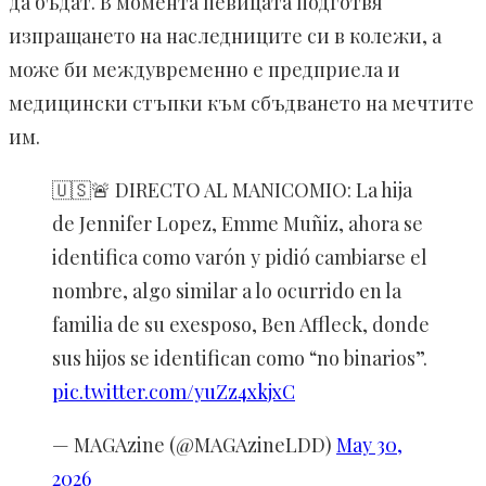
да бъдат. В момента певицата подготвя
изпращането на наследниците си в колежи, а
може би междувременно е предприела и
медицински стъпки към сбъдването на мечтите
им.
🇺🇸🚨 DIRECTO AL MANICOMIO: La hija
de Jennifer Lopez, Emme Muñiz, ahora se
identifica como varón y pidió cambiarse el
nombre, algo similar a lo ocurrido en la
familia de su exesposo, Ben Affleck, donde
sus hijos se identifican como “no binarios”.
pic.twitter.com/yuZz4xkjxC
— MAGAzine (@MAGAzineLDD)
May 30,
2026