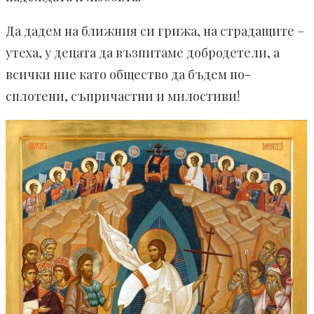
Да дадем на ближния си грижа, на страдащите –
утеха, у децата да възпитаме добродетели, а
всички ние като общество да бъдем по-
сплотени, съпричастни и милостиви!