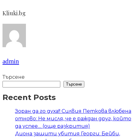
Kliuki.bg
admin
Търсене
Търсене
Recent Posts
Зоран да го духа!! Силвия Петкова влюбена
отново: Не мисля, че е раждан друг, който
да успее… (още разкрития)
Диона защити убития Георги: Бейби,