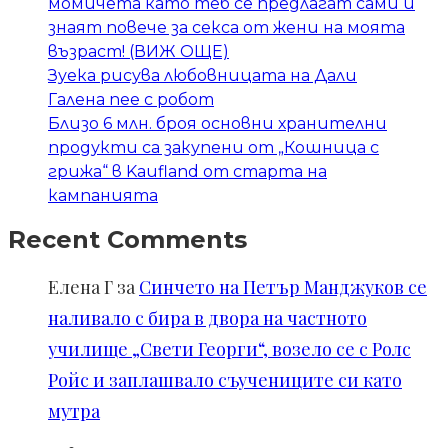
момичета като теб се предлагат сами и
знаят повече за секса от жени на моята
възраст! (ВИЖ ОЩЕ)
Зуека рисува любовницата на Дали
Галена пее с робот
Близо 6 млн. броя основни хранителни
продукти са закупени от „Кошница с
грижа“ в Kaufland от старта на
кампанията
Recent Comments
Елена Г
за
Синчето на Петър Манджуков се
наливало с бира в двора на частното
училище „Свети Георги“, возело се с Ролс
Ройс и заплашвало съучениците си като
мутра