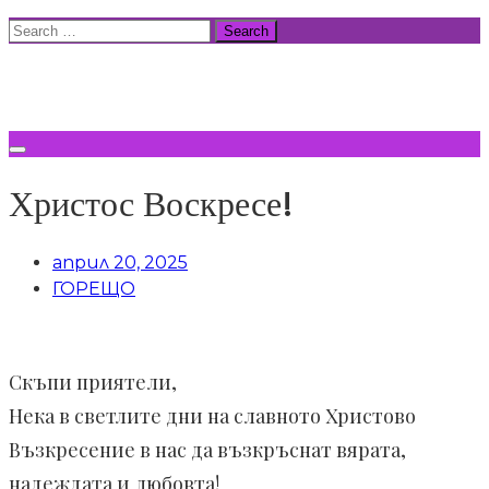
Skip
Search
to
for:
ВСИЧКИ НОВИНИ
content
Христос Воскресе!
април 20, 2025
ГОРЕЩО
Скъпи приятели,
Нека в светлите дни на славното Христово
Възкресение в нас да възкръснат вярата,
надеждата и любовта!