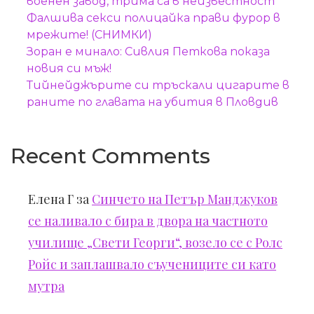
военен завод, трима са в неизвестност
Фалшива секси полицайка прави фурор в
мрежите! (СНИМКИ)
Зоран е минало: Сивлия Петкова показа
новия си мъж!
Тийнейджърите си тръскали цигарите в
раните по главата на убития в Пловдив
Recent Comments
Елена Г
за
Синчето на Петър Манджуков
се наливало с бира в двора на частното
училище „Свети Георги“, возело се с Ролс
Ройс и заплашвало съучениците си като
мутра