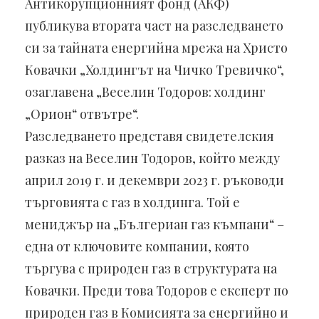
Антикорупционният фонд (АКФ)
публикува втората част на разследването
си за тайната енергийна мрежа на Христо
Ковачки „Холдингът на Чичко Тревичко“,
озаглавена „Веселин Тодоров: холдинг
„Орион“ отвътре“.
Разследването представя свидетелския
разказ на Веселин Тодоров, който между
април 2019 г. и декември 2023 г. ръководи
търговията с газ в холдинга. Той е
мениджър на „Бългериан газ къмпани“ –
една от ключовите компании, която
търгува с природен газ в структурата на
Ковачки. Преди това Тодоров е експерт по
природен газ в Комисията за енергийно и