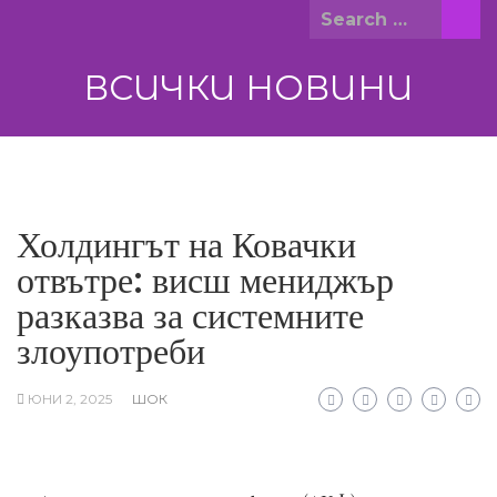
Skip
Search
to
for:
content
ВСИЧКИ НОВИНИ
Холдингът на Ковачки
отвътре: висш мениджър
разказва за системните
злоупотреби
ЮНИ 2, 2025
ШОК