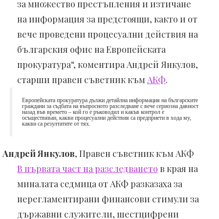
за множество престъпления и изтичане
на информация за предстоящи, както и от
вече проведени процесуални действия на
българския офис на Европейската
прокуратура“, коментира Андрей Янкулов,
старши правен съветник към
АКФ
.
Европейската прокуратура дължи детайлна информация на българските
граждани за съдбата на въпросното разследване с вече сериозна давност
назад във времето – кой го е ръководил и какъв контрол е
осъществяван, какви процесуални действия са предприети в хода му,
какви са резултатите от тях.
Андрей Янкулов
, Правен съветник към АКФ
В първата част на разследването
в края на
миналата седмица от АКФ разказаха за
нерегламентирани финансови стимули за
държавни служители, шестцифрени