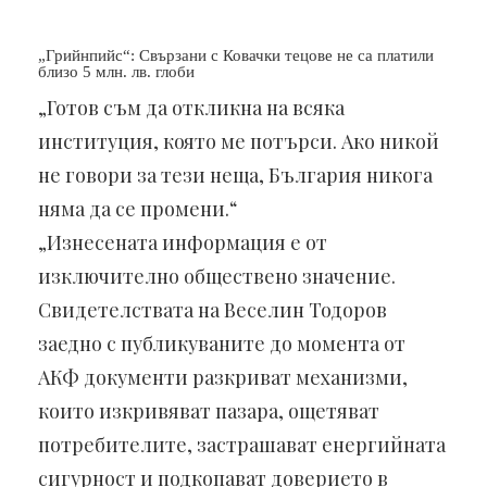
„Грийнпийс“: Свързани с Ковачки тецове не са платили
близо 5 млн. лв. глоби
„Готов съм да откликна на всяка
институция, която ме потърси. Ако никой
не говори за тези неща, България никога
няма да се промени.“
„Изнесената информация е от
изключително обществено значение.
Свидетелствата на Веселин Тодоров
заедно с публикуваните до момента от
АКФ документи разкриват механизми,
които изкривяват пазара, ощетяват
потребителите, застрашават енергийната
сигурност и подкопават доверието в