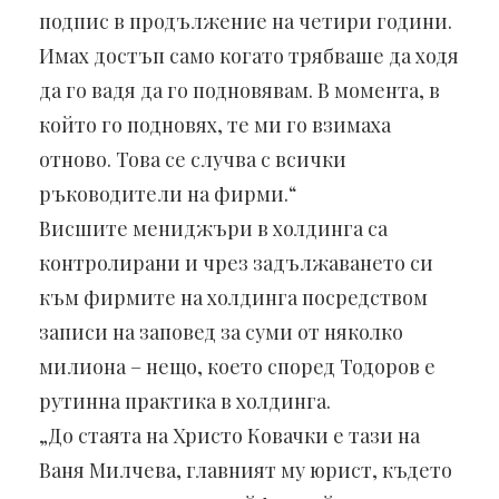
подпис в продължение на четири години.
Имах достъп само когато трябваше да ходя
да го вадя да го подновявам. В момента, в
който го подновях, те ми го взимаха
отново. Това се случва с всички
ръководители на фирми.“
Висшите мениджъри в холдинга са
контролирани и чрез задължаването си
към фирмите на холдинга посредством
записи на заповед за суми от няколко
милиона – нещо, което според Тодоров е
рутинна практика в холдинга.
„До стаята на Христо Ковачки е тази на
Ваня Милчева, главният му юрист, където