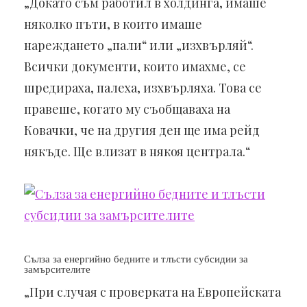
„Докато съм работил в холдинга, имаше
няколко пъти, в които имаше
нареждането „пали“ или „изхвърляй“.
Всички документи, които имахме, се
шредираха, палеха, изхвърляха. Това се
правеше, когато му съобщаваха на
Ковачки, че на другия ден ще има рейд
някъде. Ще влизат в някоя централа.“
Сълза за енергийно бедните и тлъсти субсидии за
замърсителите
„При случая с проверката на Европейската