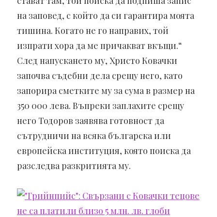
стават там, той поиска да подпиша запис
на заповед, с който да си гарантира моята
тишина. Когато не го направих, той
изпрати хора да ме причакват вкъщи.“
След напускането му, Христо Ковачки
започва съдебни дела срещу него, като
запорира сметките му за сума в размер на
350 000 лева. Въпреки заплахите срещу
него Тодоров заявява готовност да
сътрудничи на всяка българска или
европейска институция, която поиска да
разследва разкритията му.