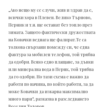
„Ако нещо му се случи, жив и здрав да е,
всички хора в Плевен. Велико Търново,
Перник и т.н. ще останат без топло през
зимата. Защото фактически дружествата
на Ковачки веднага ще фалират.Те са
толкова свързани помежду си, че една
фактура за мобилен телефон, той трябва
да одобри. Всяко едно плащане, за дъвки
или минерална вода в Пернк, той трябва
да го одобри. Но тази схема е важно да
работи по начина, по който работи, за да
може Ковачки да изкарва максимално
много пари“, разказва в разследването
Веселин Тодоров.