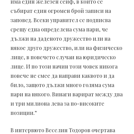
има един железен сейф, в който се
събират един огромен брой записи на
заповед. Всеки управител се подписва
срещу една определена сума пари, че
дължи на даденото дружество или на
някое друго дружество, или на физическо
лице, в повечето случаи на юридическо
лице. И по този начин този човек никога
повече не смее да направи каквото и да
било, защото дължи много голяма сума
пари на някого. Винаги варират между два
и три милиона лева за по-високите
позиции.“
В интервюто Веселин Тодоров очертава