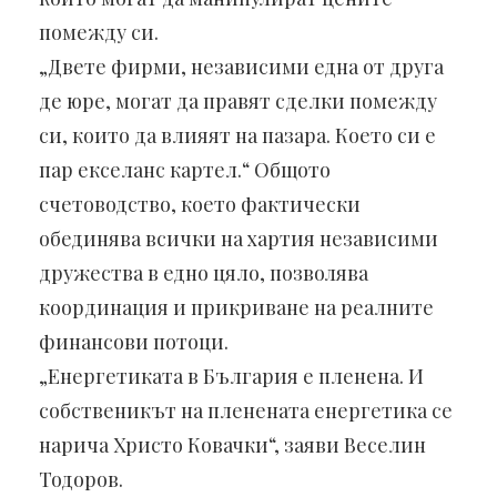
помежду си.
„Двете фирми, независими една от друга
де юре, могат да правят сделки помежду
си, които да влияят на пазара. Което си е
пар екселанс картел.“ Общото
счетоводство, което фактически
обединява всички на хартия независими
дружества в едно цяло, позволява
координация и прикриване на реалните
финансови потоци.
„Енергетиката в България е пленена. И
собственикът на пленената енергетика се
нарича Христо Ковачки“, заяви Веселин
Тодоров.