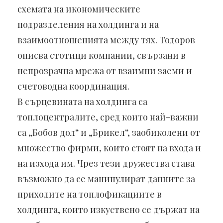
схемата на икономическите
подразделения на холдинга и на
взаимоотношенията между тях. Тодоров
описва стотици компании, свързани в
непрозрачна мрежа от взаимни заеми и
счетоводна координация.
В сърцевината на холдинга са
топлоцентралите, сред които най-важни
са „Бобов дол“ и „Брикел“, заобиколени от
множество фирми, които стоят на входа и
на изхода им. Чрез тези дружества става
възможно да се манипулират данните за
приходите на топлофикациите в
холдинга, които изкуствено се държат на