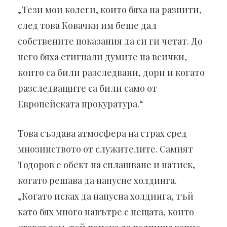
„Тези мои колеги, които бяха на разпити,
след това Ковачки им беше дал
собствените показания да си ги четат. До
него бяха стигнали думите на всички,
които са били разследвани, дори и когато
разследващите са били само от
Европейската прокуратура.“
Това създава атмосфера на страх сред
мнозинството от служителите. Самият
Тодоров е обект на сплашване и натиск,
когато решава да напусне холдинга.
„Когато исках да напусна холдинга, тъй
като бях много навътре с нещата, които