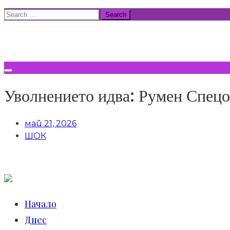
Skip
Search
to
for:
ВСИЧКИ НОВИНИ
content
Уволнението идва: Румен Спецо
май 21, 2026
ШОК
Начало
Днес