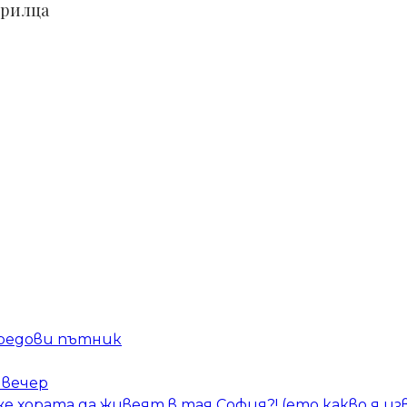
крилца
 редови пътник
 вечер
е хората да живеят в тая София?! (ето какво я из