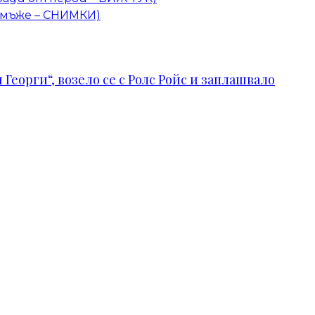
а мъже – СНИМКИ)
Георги“, возело се с Ролс Ройс и заплашвало