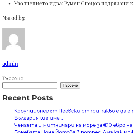
Уволнението идва: Румен Спецов подрязани 
Narod.bg
admin
Търсене
Търсене
Recent Posts
Корупционерът Пеевски откри какво е да е
България ще има…
Ченгета и митничари на море за €10 евро на
Боневата Нона Йотова в потрес: Ама как мож