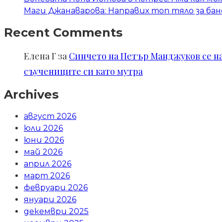
Маги Джанаварова: Направих топ тяло за бан
Recent Comments
Елена Г
за
Синчето на Петър Манджуков се нал
съучениците си като мутра
Archives
август 2026
юли 2026
юни 2026
май 2026
април 2026
март 2026
февруари 2026
януари 2026
декември 2025