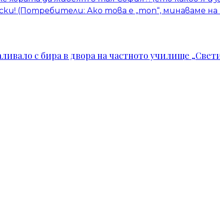
ски! (Потребители: Ако това е „топ“, минаваме н
ивало с бира в двора на частното училище „Свети 