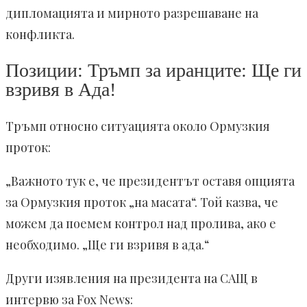
дипломацията и мирното разрешаване на
конфликта.
Позиции: Тръмп за иранците: Ще ги
взривя в Ада!
Тръмп относно ситуацията около Ормузкия
проток:
„Важното тук е, че президентът оставя опцията
за Ормузкия проток „на масата“. Той казва, че
можем да поемем контрол над пролива, ако е
необходимо. „Ще ги взривя в ада.“
Други изявления на президента на САЩ в
интервю за Fox News: