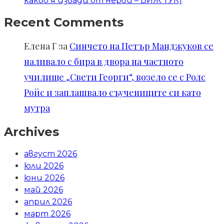
какво я извади от нерви – ВИЖ ТУК)
Recent Comments
Елена Г
за
Синчето на Петър Манджуков се
наливало с бира в двора на частното
училище „Свети Георги“, возело се с Ролс
Ройс и заплашвало съучениците си като
мутра
Archives
август 2026
юли 2026
юни 2026
май 2026
април 2026
март 2026