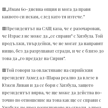
🟥„Имам 60-дневна опция и мога да правя
каквото си искам, след като тя изтече.“
🟥Президентът на САЩ каза, че е разочарован,
че Израел не може да „се справи“ с Хизбула. Той
продължи, твърдейки, че не могат да направят
нищо, без да разрушават сгради, и че е близо до
това да „го предаде на Сирия“.
🟥Той говори за овластяване на сирийския
президент Ахмед ал-Шараа реално да влезе в
Южен Ливан и да се бори с Хизбула, защото
президентът вярва, че ще може да действа по-
точно по отношение на това как ще се справи с
Хизбула: не чрез разрушаване на сгради, а чрез