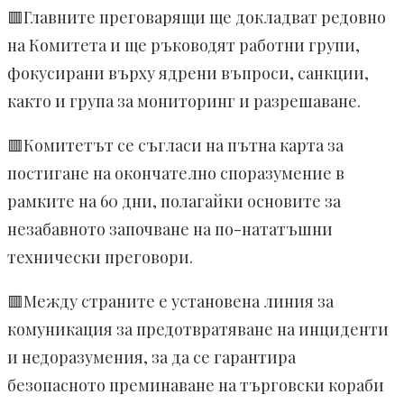
🟥Главните преговарящи ще докладват редовно
на Комитета и ще ръководят работни групи,
фокусирани върху ядрени въпроси, санкции,
както и група за мониторинг и разрешаване.
🟥Комитетът се съгласи на пътна карта за
постигане на окончателно споразумение в
рамките на 60 дни, полагайки основите за
незабавното започване на по-нататъшни
технически преговори.
🟥Между страните е установена линия за
комуникация за предотвратяване на инциденти
и недоразумения, за да се гарантира
безопасното преминаване на търговски кораби