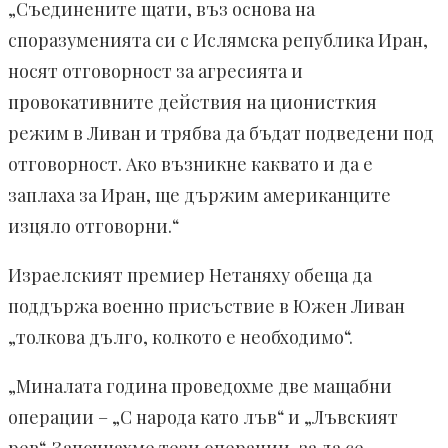
„Съединените щати, въз основа на
споразуменията си с Ислямска република Иран,
носят отговорност за агресията и
провокативните действия на ционисткия
режим в Ливан и трябва да бъдат подведени под
отговорност. Ако възникне каквато и да е
заплаха за Иран, ще държим американците
изцяло отговорни.“
Израелският премиер Нетаняху обеща да
поддържа военно присъствие в Южен Ливан
„толкова дълго, колкото е необходимо“.
„Миналата година проведохме две мащабни
операции – „С народа като лъв“ и „Лъвският
рев“. Започнахме тези операции, за да се