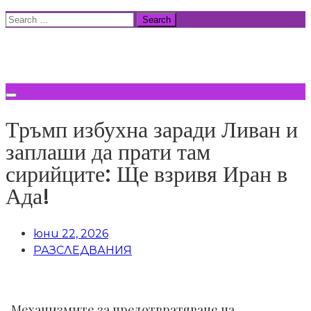
Skip
Search
to
for:
ВСИЧКИ НОВИНИ
content
Тръмп избухна заради Ливан и
заплаши да прати там
сирийците: Ще взривя Иран в
Ада!
юни 22, 2026
РАЗСЛЕДВАНИЯ
„Механизмите за предотвратяване на