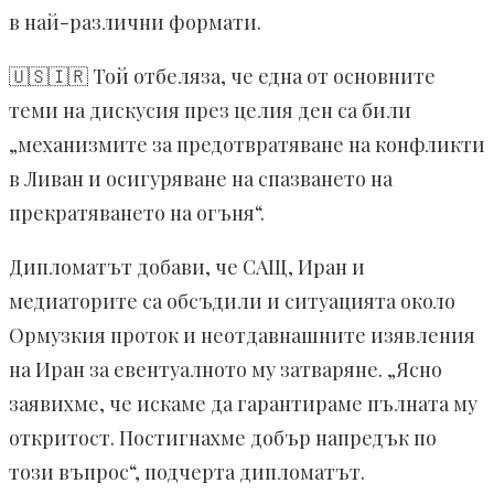
в най-различни формати.
🇺🇸🇮🇷 Той отбеляза, че една от основните
теми на дискусия през целия ден са били
„механизмите за предотвратяване на конфликти
в Ливан и осигуряване на спазването на
прекратяването на огъня“.
Дипломатът добави, че САЩ, Иран и
медиаторите са обсъдили и ситуацията около
Ормузкия проток и неотдавнашните изявления
на Иран за евентуалното му затваряне. „Ясно
заявихме, че искаме да гарантираме пълната му
откритост. Постигнахме добър напредък по
този въпрос“, подчерта дипломатът.