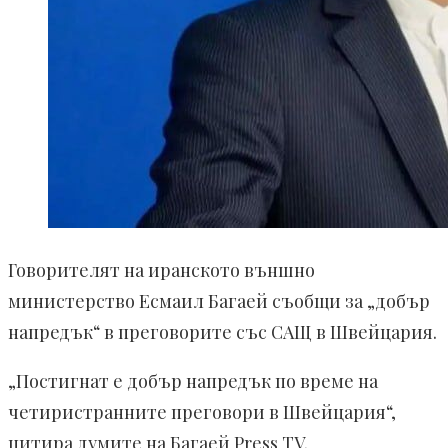
Говорителят на иранското външно
министерство Есмаил Багаей съобщи за „добър
напредък“ в преговорите със САЩ в Швейцария.
„Постигнат е добър напредък по време на
четиристранните преговори в Швейцария“,
цитира думите на Багаей Press TV.