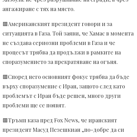
ангажиране с тях на място.
🟥Американският президент говори и за
ситуацията в Газа. Той заяви, че Хамас в момента
не създава сериозни проблеми в Газа и че
процесът трябва да продължи в рамките на
споразумението за прекратяване на огъня.
🟥Според него основният фокус трябва да бъде
върху споразумение с Иран, защото след като
проблемът с Иран бъде решен, много други
проблеми ще се появят.
🟥Тръмп каза пред Fox News, че иранският
президент Масуд Пезешкиан „по-добре да си