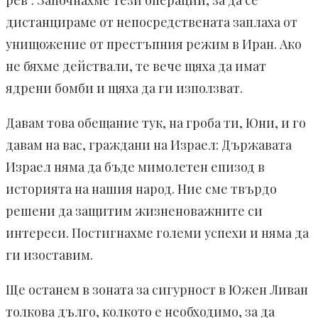
дистанцираме от непосредствената заплаха от
унищожение от престъпния режим в Иран. Ако
не бяхме действали, те вече щяха да имат
ядрени бомби и щяха да ги използват.
Давам това обещание тук, на гроба ти, Юни, и го
давам на вас, граждани на Израел: Държавата
Израел няма да бъде мимолетен епизод в
историята на нашия народ. Ние сме твърдо
решени да защитим жизненоважните си
интереси. Постигнахме големи успехи и няма да
ги изоставим.
Ще останем в зоната за сигурност в Южен Ливан
толкова дълго, колкото е необходимо, за да