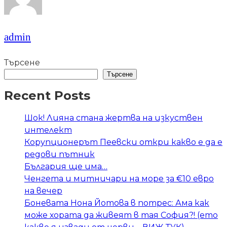
admin
Търсене
Търсене
Recent Posts
Шок! Лияна стана жертва на изкуствен
интелект
Корупционерът Пеевски откри какво е да е
редови пътник
България ще има…
Ченгета и митничари на море за €10 евро
на вечер
Боневата Нона Йотова в потрес: Ама как
може хората да живеят в тая София?! (ето