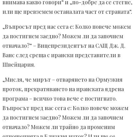
внимава какво говори“ и „по-добре да се стегне,
или ще превземем останалата част от страната“.
„Въпросът пред нас сега е: Колко повече можем
да постигнем заедно? Можем ли да започнем
отначало?“ – Вицепрезидентът на САЩ Дж. Д.
Ванс след среща с ирански представители в
Швейцария.
„Мисля, че мирът – отварянето на Ормузкия
проток, прекратяването на иранската ядрена
програма – всичко това вече е постигнато.
Въпросът пред нас сега е: Колко повече можем
да постигнем заедно? Можем ли да започнем
отначало? Можем ли трайно да променим
отношенията в Близкия изток? Или ще се