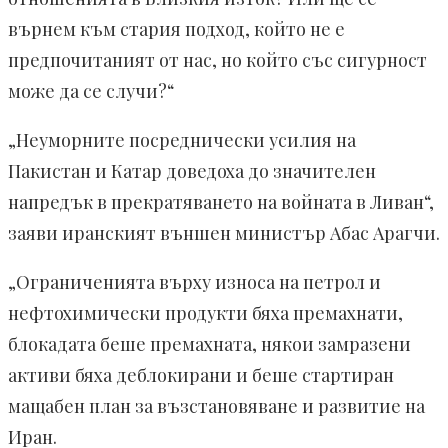
върнем към стария подход, който не е
предпочитаният от нас, но който със сигурност
може да се случи?“
„Неуморните посреднически усилия на
Пакистан и Катар доведоха до значителен
напредък в прекратяването на войната в Ливан“,
заяви иранският външен министър Абас Арагчи.
„Ограниченията върху износа на петрол и
нефтохимически продукти бяха премахнати,
блокадата беше премахната, някои замразени
активи бяха деблокирани и беше стартиран
мащабен план за възстановяване и развитие на
Иран.