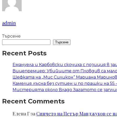
admin
Търсене
Търсене
Recent Posts
Емануела и Карбовски скочиха с позиция в 
Вицепремиер: Убийците от Пловдив са мал
Шефката на „Мис Силикон“ Мариана Маринова
Камелия лъсна без сутиен и по прашки на 55 
Мистерията около Владо Загатото се запли
Recent Comments
Елена Г
за
Синчето на Петър Манджуков се нал