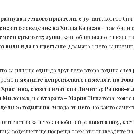
разнувал с много приятели, е 39-ият
, когато бил
енското заведение на Хилда Казасян
– там били 
семеен кръг от 25 души
, като обикновено ги канел
о види и да го прегърне
. Двамата с него са прем
оято са плътно един до друг вече втора година след
време и
медиите непрекъснато ги женят, но това в
– Христина, с която имат син Димитър Рачков-
м Милошев
, и с
втората – Мария Игнатова
, която
цели 26 години по-млада от него,
но както самият
викателство за неговия юбилей, е
новото шоу,
коет
дмица водещият ще посреща осем от топзвездите на 