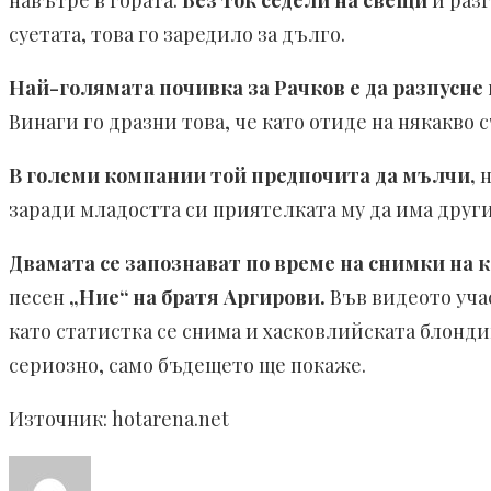
навътре в гората.
Без ток седели на свещи
и раз
суетата, това го заредило за дълго.
Най-голямата почивка за Рачков е да разпусне
Винаги го дразни това, че като отиде на някакво
В големи компании той предпочита да мълчи,
н
заради младостта си приятелката му да има друг
Двамата се запознават по време на снимки на 
песен
„Ние“ на братя Аргирови.
Във видеото уча
като статистка се снима и хасковлийската блонд
сериозно, само бъдещето ще покаже.
Източник: hotarena.net