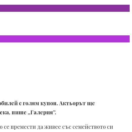
билей с голям купон. Актьорът ще
ека, пише „Галерия”.
то се премести да живее със семейството си