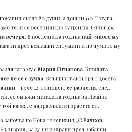
 поканил около 80 души, а дошли 110. Тогава,
само те, и се веселили до сутринта. Оттогава
на вечеря.
В последната година
най-много му
инавали през всякакви ситуации и по думите му
 раздялата му с
Мария Игнатова
. Бившата
се не се случва.
Всъщност актьорът досега
младши
– вече 12-годишен,
се раздели
, след
 пък се омъжи миналата година за Ивайло-
 той казва, е надраснала възрастта си.
о започва по Нова телевизия
„C Рачков
България, за да ги изправи пред забавни