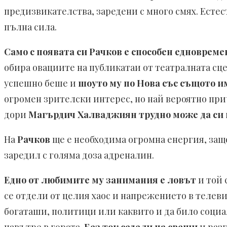
предизвикателства, заредени с много смях. Есте
пълна сила.
Само с появата си Рачков е способен едноврем
обира овациите на публикатаи от театралната сц
успешно беше и
шоуто му по Нова със същото и
огромен зрителски интерес, но най вероятно пр
дори
Магърдич Халваджиян трудно може да си 
На
Рачков
ще е необходима огромна енергия, защо
заредил с голяма доза адреналин.
Едно от любимите му занимания е ловът
и той 
се отдели от целия хаос и напрежението в телев
богаташи, политици или каквито и да било социа