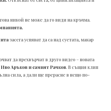
ки.
Откъснат от света, от цивилизацията и
атова никой не може да го види на кръчма.
омпанията.
нита
засега успяват да са над суетата, макар
очват да прехвърчат в друго видео – новата
 Иво Аръков и самият Paчков
. В същия клип
ълна сила, а дали ще прерасне в нещо по-