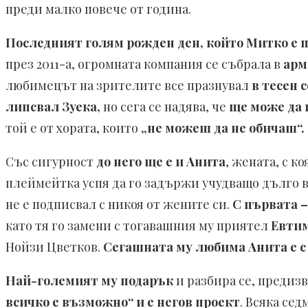
преди малко повече от година.
Последният голям рожден ден, който Митко е п
през 2011-а, огромната компания се събрала в
арм
любимецът на зрителите все празнувал
в тесен 
липсвал Зуека,
но сега се надява, че
ще може да г
той е от хората, които
„не можеш да не обичаш“.
Със сигурност
до него ще е и Анита
, жената, с к
плеймейтка успя да го задържи учудващо дълго 
не е подписвал с никоя от жените си.
С първата 
като тя го замени с тогавашния му приятел
Евти
Нойзи Цветков.
Сегашната му любима Анита е с 
Най-големият му подарък
и разбира се, предиз
всичко е възможно“ и е негов проект
. Всяка се