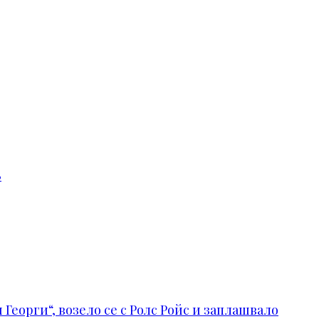
в
Георги“, возело се с Ролс Ройс и заплашвало