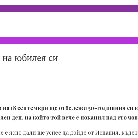
 на юбилея си
на 18 септември ще отбележи 50-годишния си ю
н ден, на който той вече е поканил над сто чов
е е ясно дали ще успее да дойде от Испания, къде