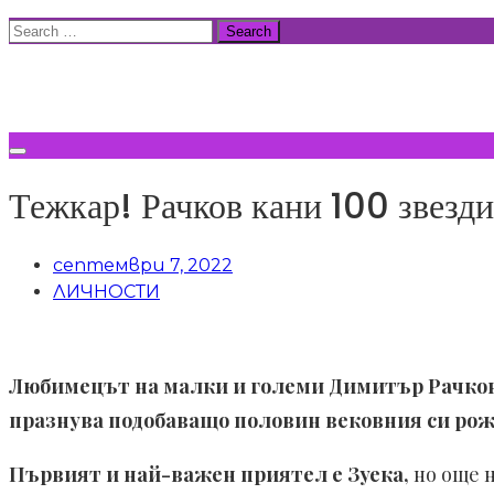
Skip
Search
to
for:
ВСИЧКИ НОВИНИ
content
Тежкар! Рачков кани 100 звезди
септември 7, 2022
ЛИЧНОСТИ
Любимецът на малки и големи Димитър Рачков 
празнува подобаващо половин вековния си рожде
Първият и най-важен приятел е Зуека,
но още н