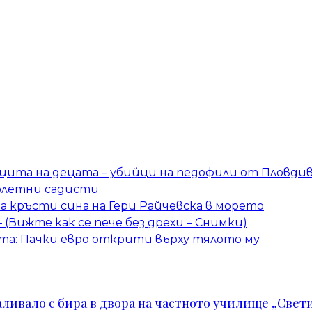
защита на децата – убийци на педофили от Пловди
олетни садисти
 кръсти сина на Гери Райчевска в морето
– (Вижте как се пече без дрехи – Снимки)
та: Пачки евро открити върху тялото му
ивало с бира в двора на частното училище „Свети 