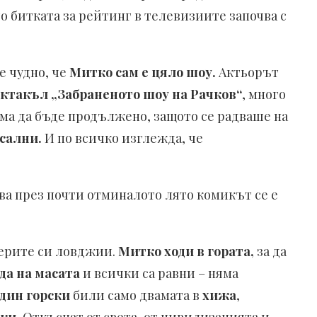
 битката за рейтинг в телевизиите започва с
 е чудно, че
Митко сам е цяло шоу.
Актьорът
ктакъл „Забраненото шоу на Рачков“
, много
няма да бъде продължено, защото се радваше на
осални.
И по всичко изглежда, че
ова през почти отминалото лято комикът се е
верите си ловджии.
Митко ходи в гората,
за да
да на масата
и всички са равни – няма
дин горски
били само двамата в
хижа
,