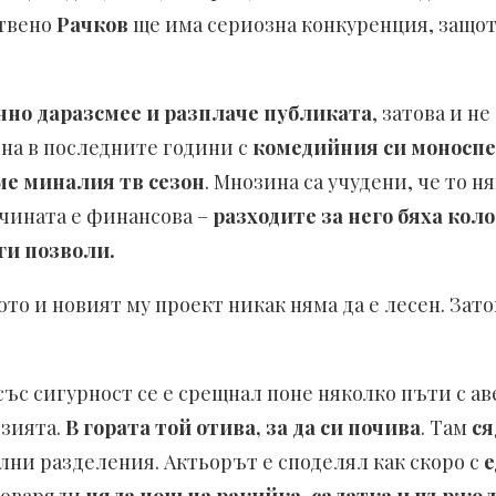
ствено
Рачков
ще има сериозна конкуренция, защото
енно даразсмее и разплаче публиката
, затова и не
ена в последните години с
комедийния си моноспе
ме миналия тв сезон
. Мнозина са учудени, че то 
ичината е финансова –
разходите за него бяха кол
ги позволи.
то и новият му проект никак няма да е лесен. Зат
със сигурност се е срещнал поне няколко пъти с а
изията.
В гората той отива, за да си почива
. Там
ся
лни разделения. Актьорът е споделял как скоро с
е