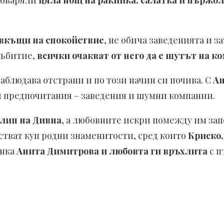
говаряли
цяла нощ на ракийка, салатка и пържол
 вкъщи на спокойствие
, не обича заведенията и з
 събитие,
всички очакват от него да е шутът на к
аблюдава отстрани и по този начин си почива. C
А
и предпочитания – заведения и шумни компании.
клип на Дивна
, а любовните искри помежду им зап
стват куп родни знаменитости, сред които
Криско,
инка
Анита Димитрова и любовта ги връхлита
с п