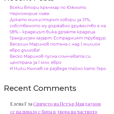
Всеки втори кръчмар по Южното
Черноморие лъже
Докато министърът говори за 31%,
собственото му държавно дружество е на
58% – крадецът вика дръжте крадеца
Грандиозен хазарт: Естрадният трубадур
Веселин Маринов потъна с над 1 милион
евро дългове!
Веско Маринов пусна слънчевата си
централа за 1 млн. евро
И Ники Кънчев се разведе тайно като Геро
Recent Comments
Елена Г
за
Синчето на Петър Манджуков
се наливало с бира в двора на частното