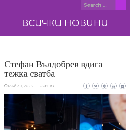
Skip
Search
to
for:
content
ВСИЧКИ НОВИНИ
Стефан Вълдобрев вдига
тежка сватба
МАЙ 30, 2026
ГОРЕЩО