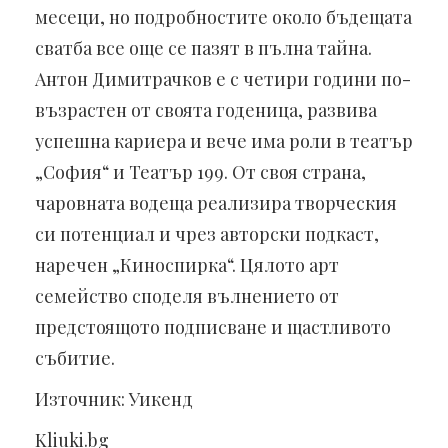
месеци, но подробностите около бъдещата
сватба все още се пазят в пълна тайна.
Антон Димитрачков е с четири години по-
възрастен от своята годеница, развива
успешна кариера и вече има роли в театър
„София“ и Театър 199. От своя страна,
чаровната водеща реализира творческия
си потенциал и чрез авторски подкаст,
наречен „Киноспирка“. Цялото арт
семейство споделя вълнението от
предстоящото подписване и щастливото
събитие.
Източник: Уикенд
Kliuki.bg