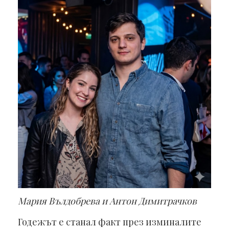
Мария Вълдобрева и Антон Димитрачков
Годежът е станал факт през изминалите