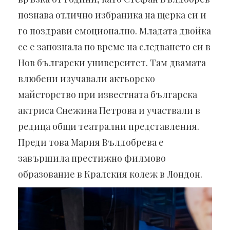
познава отлично избраника на щерка си и
го поздрави емоционално. Младата двойка
се е запознала по време на следването си в
Нов български университет. Там двамата
влюбени изучавали актьорско
майсторство при известната българска
актриса Снежина Петрова и участвали в
редица общи театрални представления.
Преди това Мария Вълдобрева е
завършила престижно филмово
образование в Кралския колеж в Лондон.