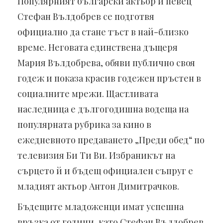
Популярният български актьор и певец
Стефан Вълдобрев се подготвя
официално да стане тъст в най-близко
време. Неговата единствена дъщеря
Мария Вълдобрева, обяви публично своя
годеж и показа красив годежен пръстен в
социалните мрежи. Щастливата
наследница е дългогодишна водеща на
популярната рубрика за кино в
ежедневното предаването „Преди обед“ по
телевизия Би Ти Ви. Избраникът на
сърцето й и бъдещ официален съпруг е
младият актьор Антон Димитрачков.
Бъдещите младоженци имат успешна
връзка от години, като Стефан Вълдобрев