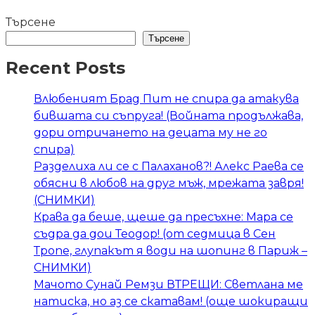
Търсене
Търсене
Recent Posts
Влюбеният Брад Пит не спира да атакува
бившата си съпруга! (Войната продължава,
дори отричането на децата му не го
спира)
Разделиха ли се с Палаханов?! Алекс Раева се
обясни в любов на друг мъж, мрежата завря!
(СНИМКИ)
Крава да беше, щеше да пресъхне: Мара се
съдра да дои Теодор! (от седмица в Сен
Тропе, глупакът я води на шопинг в Париж –
СНИМКИ)
Мачото Сунай Ремзи ВТРЕЩИ: Светлана ме
натиска, но аз се скатавам! (още шокиращи