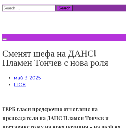
Skip
Search
to
for:
ВСИЧКИ НОВИНИ
content
Сменят шефа на ДАНС!
Пламен Тончев с нова роля
май 3, 2025
ШОК
ГЕРБ гласи предсрочно оттегляне на
председателя на ДАНС Пламен Тончев и
поставянето му на нова позиция – на шеф на