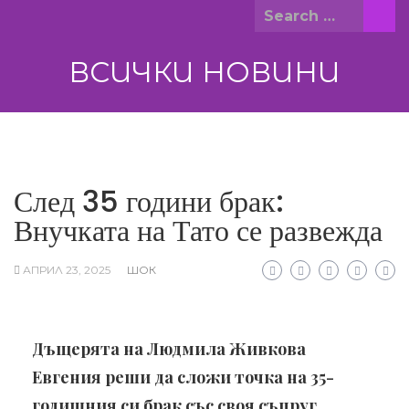
Skip
Search
to
for:
content
ВСИЧКИ НОВИНИ
След 35 години брак:
Внучката на Тато се развежда
АПРИЛ 23, 2025
ШОК
Дъщерята на Людмила Живкова
Евгения реши да сложи точка на 35-
годишния си брак със своя съпруг