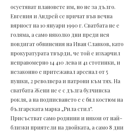
осуетяват плановете им, но не за дълго.
Евгения и Андрей се вричат във вечна
вярност на 10 януари 1990 г. Сватбата не е
голяма, а само няколко дни преди нея
повдигат обвинения на Иван Славков, като
прокуратурата твърди, че той е изхарчил
неправомерно 14 410 лева и 41 стотинки, и
незаконно е притежавал арсенал от 5
пушки, 2 револвера и патрони към тях. На
сватбата Жени не е с дълга булчинска
рокля, а на подписването е с бял костюм на
българската марка „Рила стил“.
Присъстват само роднини и някои от най-
близки приятели на двойката, а само 8 дни