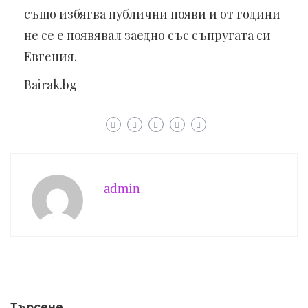
също избягва публични появи и от години
не се е появявал заедно със съпругата си
Евгения.
Bairak.bg
admin
Търсене