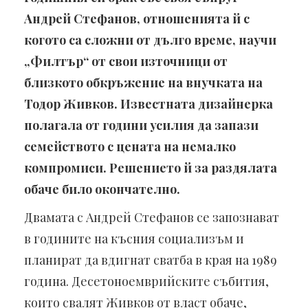
Андрей Стефанов, отношенията й с
когото са сложни от дълго време, научи
„Филтър“ от свои източници от
близкото обкръжение на внучката на
Тодор Живков. Известната дизайнерка
полагала от години усилия да запази
семейството с цената на немалко
компромиси. Решението й за раздялата
обаче било окончателно.
Двамата с Андрей Стефанов се запознават
в годините на късния социализъм и
планират да вдигнат сватба в края на 1989
година. Десетоноемврийските събития,
които свалят Живков от власт обаче,