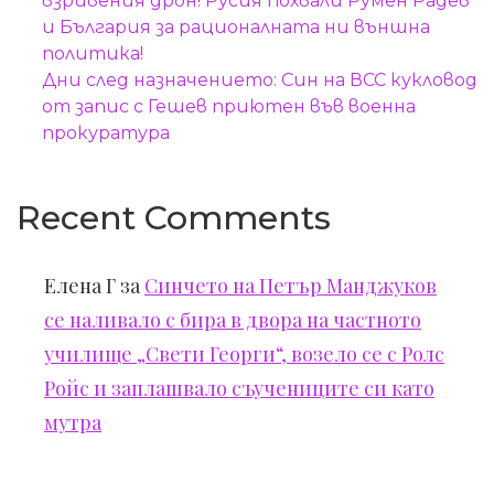
взривения дрон! Русия похвали Румен Радев
и България за рационалната ни външна
политика!
Дни след назначението: Син на ВСС кукловод
от запис с Гешев приютен във военна
прокуратура
Recent Comments
Елена Г
за
Синчето на Петър Манджуков
се наливало с бира в двора на частното
училище „Свети Георги“, возело се с Ролс
Ройс и заплашвало съучениците си като
мутра