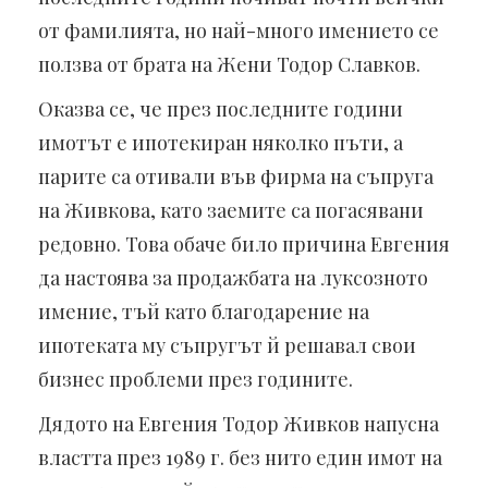
от фамилията, но най-много имението се
ползва от брата на Жени Тодор Славков.
Оказва се, че през последните години
имотът е ипотекиран няколко пъти, а
парите са отивали във фирма на съпруга
на Живкова, като заемите са погасявани
редовно. Това обаче било причина Евгения
да настоява за продажбата на луксозното
имение, тъй като благодарение на
ипотеката му съпругът й решавал свои
бизнес проблеми през годините.
Дядото на Евгения Тодор Живков напусна
властта през 1989 г. без нито един имот на