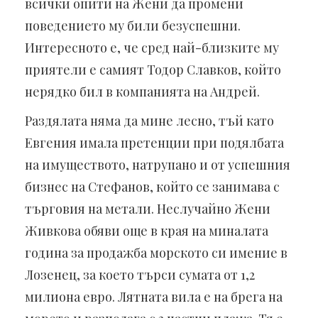
всички опити на Жени да промени
поведението му били безуспешни.
Интересното е, че сред най-близките му
приятели е самият Тодор Славков, който
нерядко бил в компанията на Андрей.
Раздялата няма да мине лесно, тъй като
Евгения имала претенции при подялбата
на имуществото, натрупано и от успешния
бизнес на Стефанов, който се занимава с
търговия на метали. Неслучайно Жени
Живкова обяви още в края на миналата
година за продажба морското си имение в
Лозенец, за което търси сумата от 1,2
милиона евро. Лятната вила е на брега на