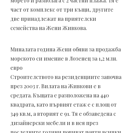
морето и разполага с 2 частни плажа. Тя е
част от комплекс от три къщи, другите
две принадлежат на приятелски
семейства на Жени Живкова.
Миналата година Жени обяви за продажба
морското си имение в Лозенец за 1,2 млн.
евро
Строителството на резиденциите започва
през 2003 г. Вилата на Живкови е в
средата. Къщата е разположена на 440
квадрата, като първият етаж е с площ от
349 кв.м, а вторият е 91. Тя е обзаведена с
дизайнерски мебели и в нея през
последните години почиват почти всички