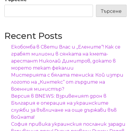
Търсене
Recent Posts
Екобомба в Свети Влас и „Елените“! Как се
грабят милиони в сянката на кмета-
арестант Николай Димитров, докато в
морето текат фекалии
Мистерията с бялата тениска: Кой изтри
логото на „Кинтекс“ от гърдите на
военния министър?
Версия в BNEWS: Взривеният дрон в
България е операция на украинските
служби за въвличане на още държави във
войната!
София привика украинския посланик заради