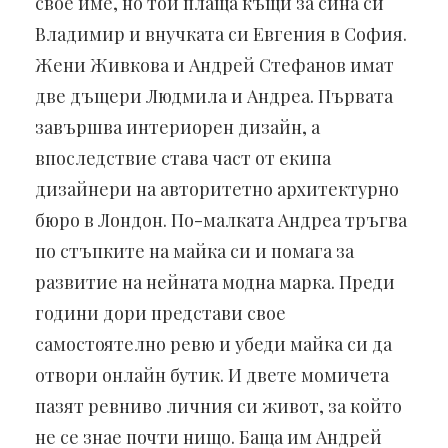
свое име, но той плаща къщи за сина си
Владимир и внучката си Евгения в София.
Жени Живкова и Андрей Стефанов имат
две дъщери Людмила и Андреа. Първата
завършва интериорен дизайн, а
впоследствие става част от екипа
дизайнери на авторитетно архитектурно
бюро в Лондон. По-малката Андреа тръгва
по стъпките на майка си и помага за
развитие на нейната модна марка. Преди
години дори представи свое
самостоятелно ревю и убеди майка си да
отвори онлайн бутик. И двете момичета
пазят ревниво личния си живот, за който
не се знае почти нищо. Баща им Андрей