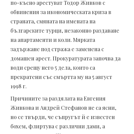
по-късно арестуват Тодор Живков с
обвинения за икономическата криза в
страната, смяната на имената на
българските турци, незаконно раздаване
на апартаменти и коли. Мярката
задържане под стража е заменена с
домашен арест. Прокуратурата започва да
води срещу него 5 дела, които са
прекратени със смъртта му на 5 август
1998 г.
Причините за раздялата на Евгения
Живкова и Андрей Стефанов не са ясни,
но се твърди, че съпругът й е известен
бохем, флиртува с различни дами, а