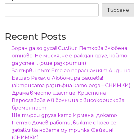
Търсене
Recent Posts
Зоран да го духа!! Силвия Петкова влюбена
отново: Не мисля, че е раждан друг, който
да успее… (още разкрития)
За първи път: Ето го порасналият Анди на
Башар Рахал и Любомира Башева!
(актрисата разцъфна като роза – СНИМКИ)
Драма вместо щастие: Кристина
Верославова е в болница с високорискова
бременност
Ще търси друга като Ирмена: Докато
Петър Дочев работи, вижте с кого се
забавлява новата му тръпка Фейгин!
(СНИМКИ)