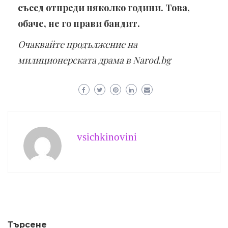
съсед отпреди няколко години. Това,
обаче, не го прави бандит.
Очаквайте продължение на
милиционерската драма в
Narod.bg
vsichkinovini
Търсене