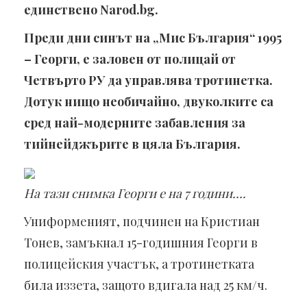
единствено
Narod.bg.
Преди дни синът на „Мис България“ 1995
– Георги, е заловен от полицай от
Четвърто РУ да управлява тротинетка.
Дотук нищо необичайно, двуколките са
сред най-модерните забавления за
тийнейджърите в цяла България.
На тази снимка Георги е на 7 години….
Униформеният, подчинен на Кристиан
Тонев, замъкнал 15-годишния Георги в
полицейския участък, а тротинетката
била иззета, защото вдигала над 25 км/ч.