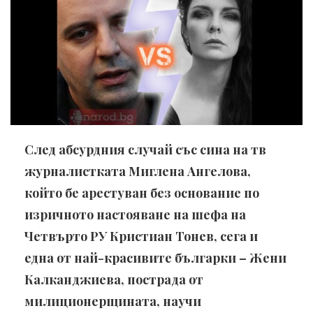
След абсурдния случай със сина на тв
журналистката Миглена Ангелова,
който бе арестуван без основание по
изричното настояване на шефа на
Четвърто РУ Кристиан Тонев, сега и
една от най-красивите българки – Жени
Калканджиева, пострада от
милиционерщината, научи