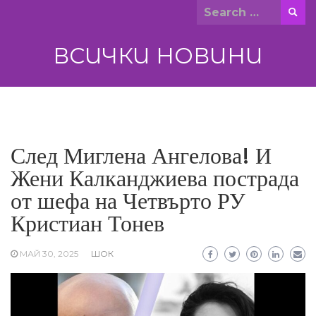
Skip
Search
to
for:
content
ВСИЧКИ НОВИНИ
След Миглена Ангелова! И
Жени Калканджиева пострада
от шефа на Четвърто РУ
Кристиан Тонев
МАЙ 30, 2025
ШОК