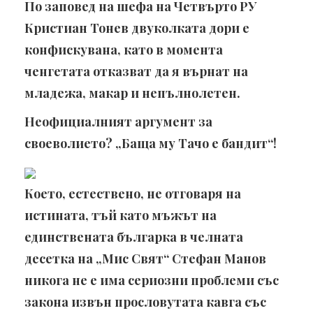
По заповед на шефа на Четвърто РУ
Кристиан Тонев двуколката дори е
конфискувана, като в момента
ченгетата отказват да я върнат на
младежа, макар и непълнолетен.
Неофициалният аргумент за
своеволието? „Баща му Тачо е бандит“!
Което, естествено, не отговаря на
истината, тъй като мъжът на
единствената българка в челната
десетка на „Мис Свят“ Стефан Манов
никога не е има сериозни проблеми със
закона извън прословутата кавга със