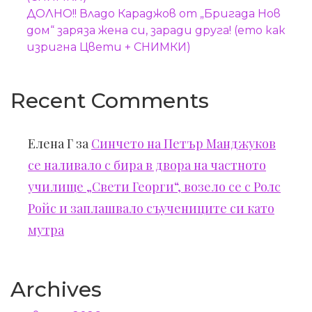
ДОЛНО!! Владо Караджов от „Бригада Нов
дом“ заряза жена си, заради друга! (ето как
изригна Цвети + СНИМКИ)
Recent Comments
Елена Г
за
Синчето на Петър Манджуков
се наливало с бира в двора на частното
училище „Свети Георги“, возело се с Ролс
Ройс и заплашвало съучениците си като
мутра
Archives