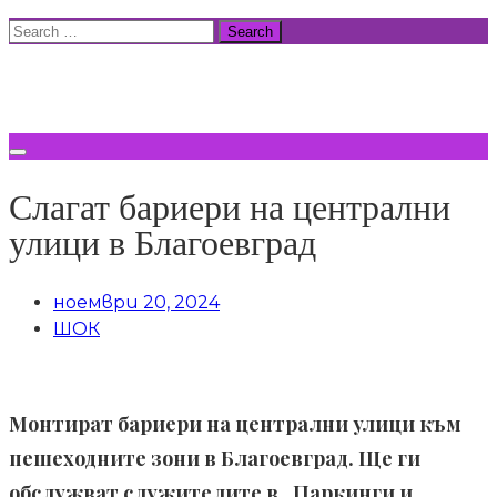
Skip
Search
to
for:
ВСИЧКИ НОВИНИ
content
Слагат бариери на централни
улици в Благоевград
ноември 20, 2024
ШОК
Монтират бариери на централни улици към
пешеходните зони в Благоевград. Ще ги
обслужват служителите в „Паркинги и