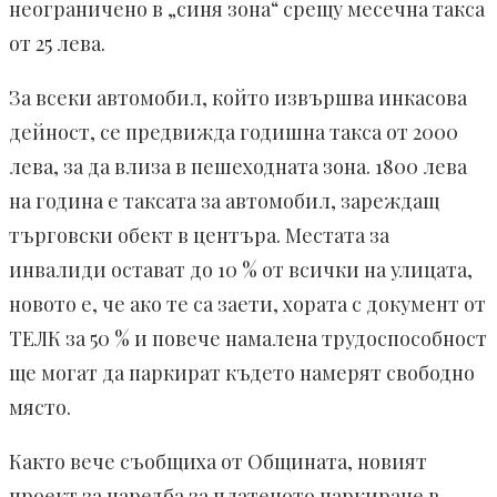
неограничено в „синя зона“ срещу месечна такса
от 25 лева.
За всеки автомобил, който извършва инкасова
дейност, се предвижда годишна такса от 2000
лева, за да влиза в пешеходната зона. 1800 лева
на година е таксата за автомобил, зареждащ
търговски обект в центъра. Местата за
инвалиди остават до 10 % от всички на улицата,
новото е, че ако те са заети, хората с документ от
ТЕЛК за 50 % и повече намалена трудоспособност
ще могат да паркират където намерят свободно
място.
Както вече съобщиха от Общината, новият
проект за наредба за платеното паркиране в