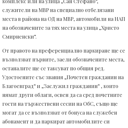
комплекс или на улица „Сан Стефано“,
служители на МВР на специално отбелязани
места в района на ОД на МВР, автомобили на НАП
на обозначените за тях места на улица „Христо
Смирненски“.
От правото на преференциално паркиране ще се
възползват първите, заели обозначените места,
останалите ще се таксуват по общия ред.
Удостоените със звания „Почетен гражданин на
Благоевград“ и „Заслужил гражданин“ , които
нямат други облаги, освен да са сред почетните
гости на тържествени сесии на ОбС, също ще
могат да се възползват от бонуса на служебен
абонамент и да паркират автомобилите си