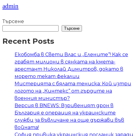
admin
Търсене
Търсене
Recent Posts
Екобомба в Свети Влас и „Елените“! Как се
грабят милиони в сянката на кмета-
арестант Николай Димитров, докато в
морето текат фекалии
Мистерията с бялата тениска: Кой изтри
логото на „Кинтекс“ от гърдите на
военния министър?
Версия в BNEWS: Взривеният дрон в
България е операция на украинските
служби за въвличане на още държави във
войната!
София привика украинския посланик заради