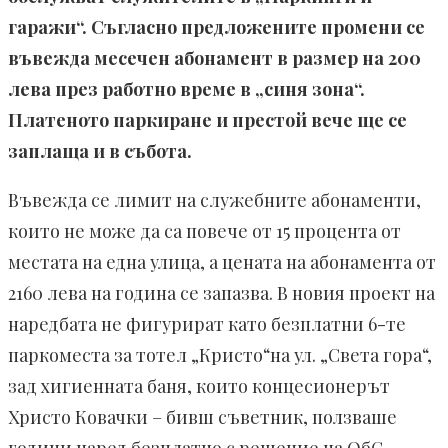
гаражи“. Съгласно предложените промени се
въвежда месечен абонамент в размер на 200
лева през работно време в „синя зона“.
Платеното паркиране и престой вече ще се
заплаща и в събота.
Въвежда се лимит на служебните абонаменти,
които не може да са повече от 15 процента от
местата на една улица, а цената на абонамента от
2160 лева на година се запазва. В новия проект на
наредбата не фигурират като безплатни 6-те
паркоместа за тотел „Кристо“на ул. „Света гора“,
зад хигиенната баня, които концесионерът
Христо Ковачки – бивш съветник, ползваше