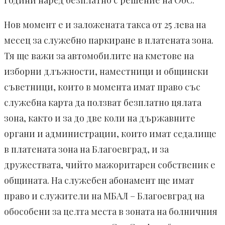
години наред безплатно с решение на ОбС.
Нов момент е и заложената такса от 25 лева на
месец за служебно паркиране в платената зона.
Тя ще важи за автомобилите на кметове на
изборни длъжности, наместници и общински
съветници, които в момента имат право със
служебна карта да ползват безплатно цялата
зона, както и за до две коли на държавните
органи и администрации, които имат седалище
в платената зона на Благоевград, и за
дружествата, чийто мажоритарен собственик е
общината. На служебен абонамент ще имат
право и служители на МБАЛ – Благоевград на
обособени за целта места в зоната на болничния