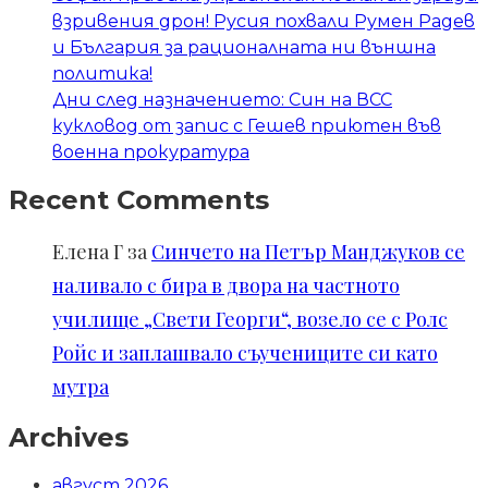
взривения дрон! Русия похвали Румен Радев
и България за рационалната ни външна
политика!
Дни след назначението: Син на ВСС
кукловод от запис с Гешев приютен във
военна прокуратура
Recent Comments
Елена Г
за
Синчето на Петър Манджуков се
наливало с бира в двора на частното
училище „Свети Георги“, возело се с Ролс
Ройс и заплашвало съучениците си като
мутра
Archives
август 2026