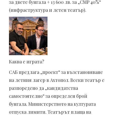
за двете бунгала + 13 600 лв. за „СМР 40%“
(инфраструктура и летен театър).
Каква е играта?
САБ предлага „проект“ за възстановяване
на летния лагер в Ахтопол. Всеки театър е
разпоредено да „кандидатства
самостоятелно“ за определен брой
бунгала. Министерството на културата
отпуска лимити. Театърът плаща на