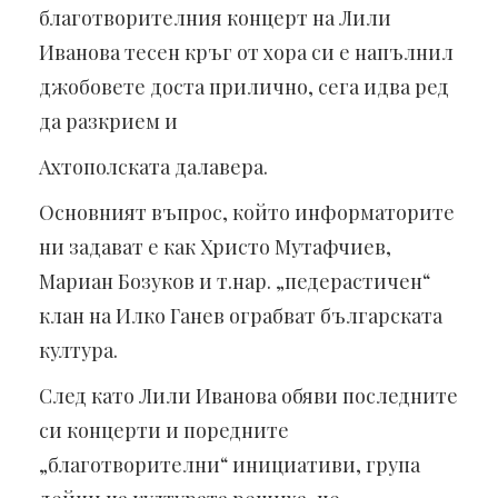
благотворителния концерт на Лили
Иванова тесен кръг от хора си е напълнил
джобовете доста прилично, сега идва ред
да разкрием и
Ахтополската далавера.
Основният въпрос, който информаторите
ни задават е как Христо Мутафчиев,
Мариан Бозуков и т.нар. „педерастичен“
клан на Илко Ганев ограбват българската
култура.
След като Лили Иванова обяви последните
си концерти и поредните
„благотворителни“ инициативи, група