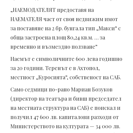
„НАЕМОДАТЕЛЯТ предоставя на
НАЕМАТЕЛЯ част от своя недвижим имот
за поставяне на 2 бр. бунгала тип „Макси“ с
обща застроена площ 80,24 кв.м. … за
временно и възмездно ползване“
Наемът е символичните 600 лева годишно
за 20 години. Теренът е в Ахтопол,
местност „Куросията“, собственост на САБ.
Само седмици по-рано Мариан Бозуков
(директор на театъра и бивш председател
на местната структура на САБ) е поискал и
получил 47 600 лв. капиталови разходи от
Министерството на културата — 34 000 лв.