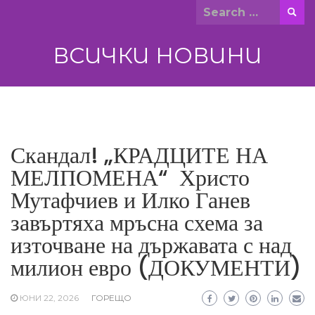
Skip
Search
to
for:
content
ВСИЧКИ НОВИНИ
Скандал! „КРАДЦИТЕ НА
МЕЛПОМЕНА“ Христо
Мутафчиев и Илко Ганев
завъртяха мръсна схема за
източване на държавата с над
милион евро (ДОКУМЕНТИ)
ЮНИ 22, 2026
ГОРЕЩО