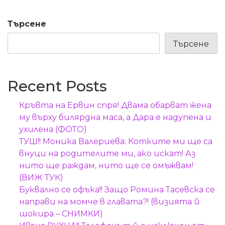
Търсене
Търсене
Recent Posts
Кръвта на Ервин спря! Двама обарват жена
му върху билярдна маса, а Дара е надупена и
ухилена (ФОТО)
ТУШ!! Моника Валериева: Котките ми ще са
внуци на родителите ми, ако искат! Аз
нито ще раждам, нито ще се омъжвам!
(ВИЖ ТУК)
Буквално се офъка!! Защо Ромина Тасевска се
направи на момче в главата?! (визията й
шокира – СНИМКИ)