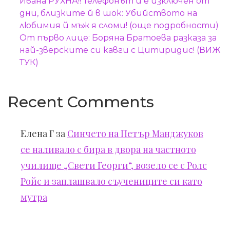
Ивана РУХНА!! Телефонът й е изключен от
дни, близките й в шок: Убийството на
любимия й мъж я сломи! (още подробности)
От първо лице: Боряна Братоева разказа за
най-зверските си кавги с Цитиридис! (ВИЖ
ТУК)
Recent Comments
Елена Г
за
Синчето на Петър Манджуков
се наливало с бира в двора на частното
училище „Свети Георги“, возело се с Ролс
Ройс и заплашвало съучениците си като
мутра