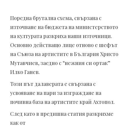
Поредна брутална схема, свързана с
източване на бюджета на министерството
на културата разкриха наши източници.
Основно действащо лице отново е шефът
на Съюза на артистите в България Христо
Мутавчиев, заедно с “нежния си ортак”
Илко Ганев.
Този път далаверата е свързана с
усвояване на пари за изграждане на
почивна база на артистите край Ахтопол.
След като в предишна статия разкрихме
как от