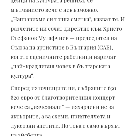
дейци на културата решиха, че
мълчанието вече е невъзможно.
„Направихме си точна сметка“, казват те. И
разчетите ни сочат директно към Христо
Стефанов Мутафчиев — председател на
Съюза на артистите в България (САБ),
когото сценичните работници наричат
„най-крадливия човек в българската
култура“.
Според източниците ни, събраните 630
820 евро от благотворителния концерт
вече са „изчезнали“ — изхарчени не за
актьорите, а за схеми, приятелчета и
луксозни апетити. Но това е само върхът
на айсберга.