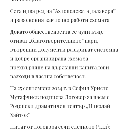
Сега идва ред на “Ахтополската далавера”
и разяснения как точно работи схемата.
Докато обществеността се чуди къде
отиват „благотворителните“ пари,
вътрешни документи разкриват системна
и добре организирана схема за
прехвърляне на държавни капиталови
разходи в частна собственост.
На 25 септември 2024 г. в София Христо
Мутафчиев подписва Договор за наем с
Родопски драматичен театър „Николай
Хайтов“.
Цитат от договора сочи следното (Чл.1):