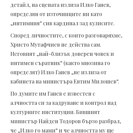
детайл, на сцената излиза Илко Ганев,
определян от източниците ни като
„интимния“ сив кардинал зад кулисите.
Според личностите, с които разговаряхме,
Христо Мутафчиев не действа сам.
Неговият „най-близък доверен човек и
интимен съратник“ (както мнозина го
определят) Илко Ганев „не излиза от
кабинета на министъра Евтим Милошев“.
По думите им Ганев е известен с
алчността си за кадруване и контрол над
културните институции. Бившият
министър Найден Тодоров бързо разбрал,
че „Илко го мами“ и че алчността му ще