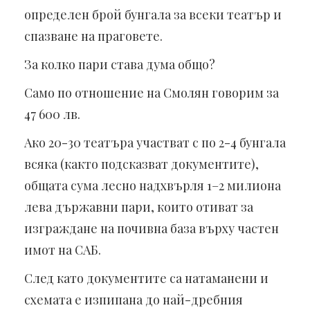
определен брой бунгала за всеки театър и
спазване на праговете.
За колко пари става дума общо?
Само по отношение на Смолян говорим за
47 600 лв.
Ако 20-30 театъра участват с по 2-4 бунгала
всяка (както подсказват документите),
общата сума лесно надхвърля 1–2 милиона
лева държавни пари, които отиват за
изграждане на почивна база върху частен
имот на САБ.
След като документите са натаманени и
схемата е изпипана до най-дребния