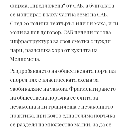
фирма, „предложена“ от САБ, а бунгалата
се монтират върху частна земя на САБ.
След 20 години театърът или ги маха, или
моли за нов договор. САБ печели готова
инфраструктура за своя сметка с чужди
пари, разясниха хора от кухнята на
Мелпомена.
Раздробяването на обществената поръчка
според тях е класическата схема за
заобикаляне на закона. Фрагментирането
на обществена поръчка се счита за
незаконна или граничеща с незаконното
практика, при която една голяма поръчка
се разделя на множество малки, за да се