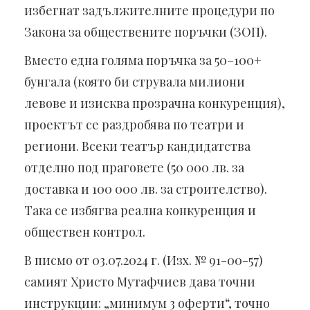
избегнат задължителните процедури по
Закона за обществените поръчки (ЗОП).
Вместо една голяма поръчка за 50–100+
бунгала (която би струвала милиони
левове и изисква прозрачна конкуренция),
проектът се раздробява по театри и
региони. Всеки театър кандидатства
отделно под праговете (50 000 лв. за
доставка и 100 000 лв. за строителство).
Така се избягва реална конкуренция и
обществен контрол.
В писмо от 03.07.2024 г. (Изх. № 91-00-57)
самият Христо Мутафчиев дава точни
инструкции: „минимум 3 оферти“, точно