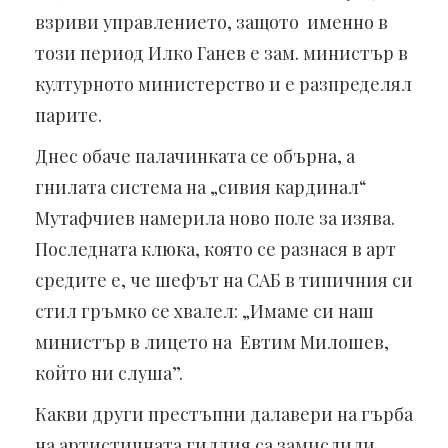
взриви управлението, защото именно в
този период Илко Ганев е зам. министър в
културното министерство и е разпределял
парите.
Днес обаче палачинката се обърна, а
гнилата система на „сивия кардинал“
Мутафчиев намерила ново поле за изява.
Последната клюка, която се разнася в арт
средите е, че шефът на САБ в типичния си
стил гръмко се хвалел: „Имаме си наш
министър в лицето на Евтим Милошев,
който ни слуша”.
Какви други престъпни далавери на гърба
на артистичната гилдия са замислили