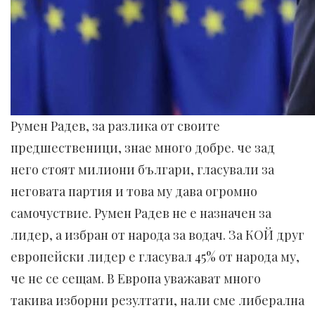
Румен Радев, за разлика от своите
предшественици, знае много добре. че зад
него стоят милиони българи, гласували за
неговата партия и това му дава огромно
самочуствие. Румен Радев не е назначен за
лидер, а избран от народа за водач. За КОЙ друг
европейски лидер е гласувал 45% от народа му,
че не се сещам. В Европа уважават много
такива изборни резултати, нали сме либерална