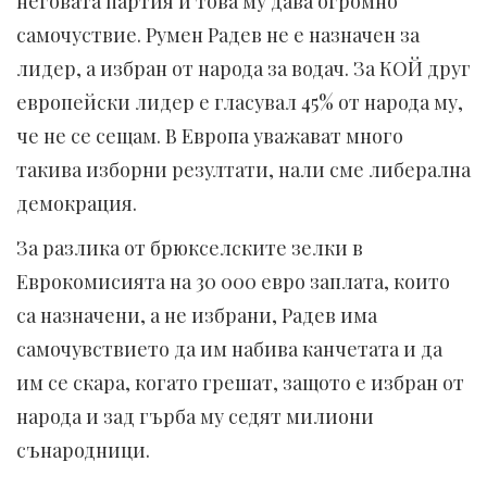
неговата партия и това му дава огромно
самочуствие. Румен Радев не е назначен за
лидер, а избран от народа за водач. За КОЙ друг
европейски лидер е гласувал 45% от народа му,
че не се сещам. В Европа уважават много
такива изборни резултати, нали сме либерална
демокрация.
За разлика от брюкселските зелки в
Еврокомисията на 30 000 евро заплата, които
са назначени, а не избрани, Радев има
самочувствието да им набива канчетата и да
им се скара, когато грешат, защото е избран от
народа и зад гърба му седят милиони
сънародници.