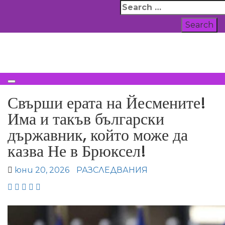
Skip
Search
to
for:
content
ВСИЧКИ НОВИНИ
Свърши ерата на Йесмените!
Има и такъв български
държавник, който може да
казва Не в Брюксел!
юни 20, 2026
РАЗСЛЕДВАНИЯ