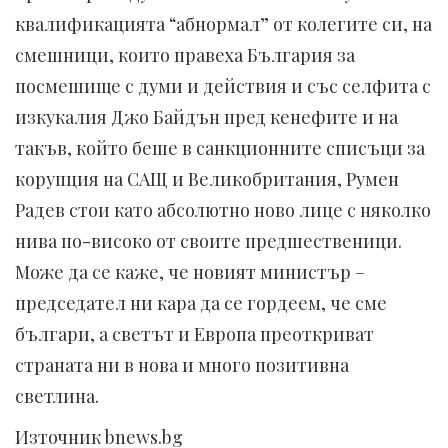
квалификацията “абнормал” от колегите си, на
смешници, които правеха България за
посмешище с думи и действия и със селфита с
изкукалия Джо Байдън пред кенефите и на
такъв, който беше в санкционните списъци за
корупция на САЩ и Великобритания, Румен
Радев стои като абсолютно ново лице с няколко
нива по-високо от своите предшественици.
Може да се каже, че новият министър –
председател ни кара да се гордеем, че сме
българи, а светът и Европа преоткриват
страната ни в нова и много позитивна
светлина.
Източник bnews.bg