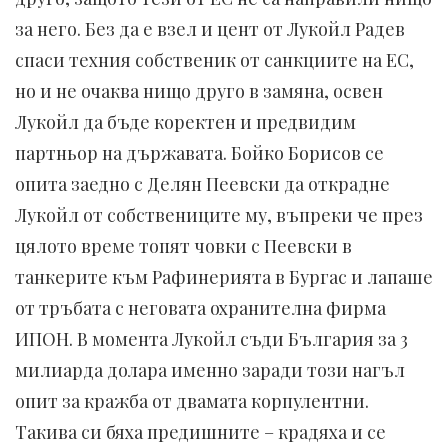
за него. Без да е взел и цент от Лукойл Радев
спаси техния собственик от санкциите на ЕС,
но и не очаква нищо друго в замяна, освен
Лукойл да бъде коректен и предвидим
партньор на държавата. Бойко Борисов се
опита заедно с Делян Пеевски да открадне
Лукойл от собствениците му, въпреки че през
цялото време топят човки с Пеевски в
танкерите към Рафинерията в Бургас и лапаше
от тръбата с неговата охранителна фирма
ИПОН. В момента Лукойл съди България за 3
милиарда долара именно заради този нагъл
опит за кражба от двамата корпулентни.
Такива си бяха предишните – крадяха и се