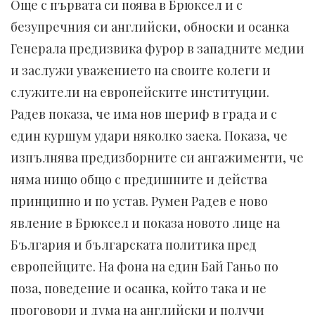
Още с първата си поява в Брюксел и с
безупречния си английски, обноски и осанка
Генерала предизвика фурор в западните медии
и заслужи уважението на своите колеги и
служители на европейските институции.
Радев показа, че има нов шериф в града и с
един куршум удари няколко заека. Показа, че
изпълнява предизборните си ангажименти, че
няма нищо общо с предишните и действа
принципно и по устав. Румен Радев е ново
явление в Брюксел и показа новото лице на
България и българската политика пред
европейците. На фона на един Бай Ганьо по
поза, поведение и осанка, който така и не
проговори и дума на английски и получи