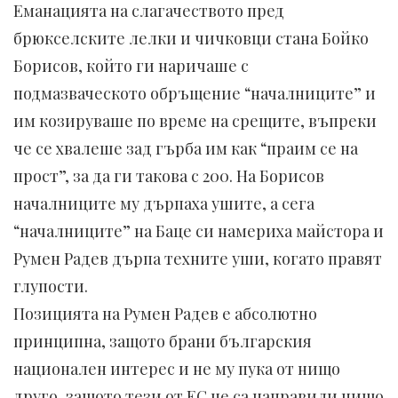
Еманацията на слагачеството пред
брюкселските лелки и чичковци стана Бойко
Борисов, който ги наричаше с
подмазваческото обръщение “началниците” и
им козируваше по време на срещите, въпреки
че се хвалеше зад гърба им как “праим се на
прост”, за да ги такова с 200. На Борисов
началниците му дърпаха ушите, а сега
“началниците” на Баце си намериха майстора и
Румен Радев дърпа техните уши, когато правят
глупости.
Позицията на Румен Радев е абсолютно
принципна, защото брани българския
национален интерес и не му пука от нищо
друго, защото тези от ЕС не са направили нищо