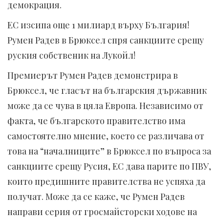
демокрация.
ЕС изсипа още 1 милиард върху България!
Румен Радев в Брюксел спря санкциите срещу
руския собственик на Лукойл!
Премиерът Румен Радев демонстрира в
Брюксел, че гласът на българския държавник
може да се чува в цяла Европа. Независимо от
факта, че българското правителство има
самостоятелно мнение, което се различава от
това на “началниците” в Брюксел по въпроса за
санкциите срещу Русия, ЕС дава парите по ПВУ,
които предишните правителства не успяха да
получат. Може да се каже, че Румен Радев
направи серия от гросмайсторски ходове на