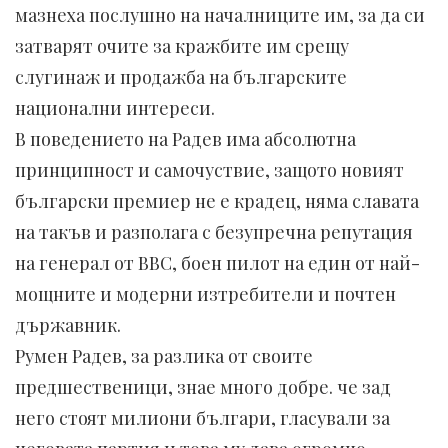
мазнеха послушно на началниците им, за да си
затварят очите за кражбите им срещу
слугинаж и продажба на българските
национални интереси.
В поведението на Радев има абсолютна
принципност и самочуствие, защото новият
български премиер не е крадец, няма славата
на такъв и разполага с безупречна репутация
на генерал от ВВС, боен пилот на един от най-
мощните и модерни изтребители и почтен
държавник.
Румен Радев, за разлика от своите
предшественици, знае много добре. че зад
него стоят милиони българи, гласували за