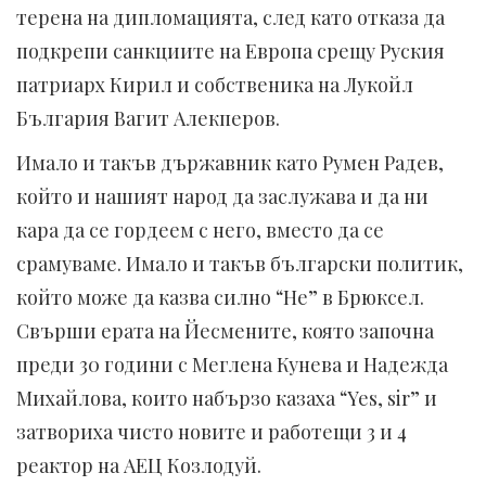
терена на дипломацията, след като отказа да
подкрепи санкциите на Европа срещу Руския
патриарх Кирил и собственика на Лукойл
България Вагит Алекперов.
Имало и такъв държавник като Румен Радев,
който и нашият народ да заслужава и да ни
кара да се гордеем с него, вместо да се
срамуваме. Имало и такъв български политик,
който може да казва силно “Не” в Брюксел.
Свърши ерата на Йесмените, която започна
преди 30 години с Меглена Кунева и Надежда
Михайлова, които набързо казаха “Yes, sir” и
затвориха чисто новите и работещи 3 и 4
реактор на АЕЦ Козлодуй.