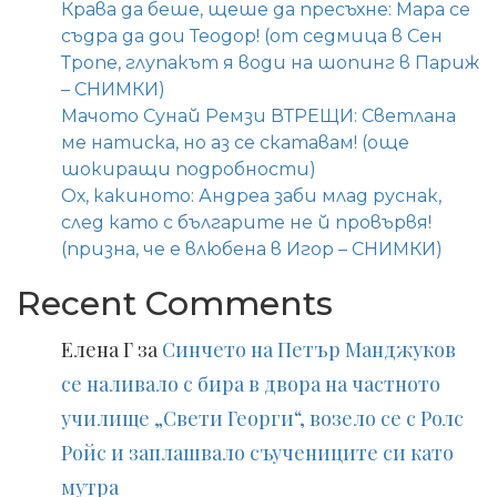
Крава да беше, щеше да пресъхне: Мара се
съдра да дои Теодор! (от седмица в Сен
Тропе, глупакът я води на шопинг в Париж
– СНИМКИ)
Мачото Сунай Ремзи ВТРЕЩИ: Светлана
ме натиска, но аз се скатавам! (още
шокиращи подробности)
Ох, какиното: Андреа заби млад руснак,
след като с българите не й провървя!
(призна, че е влюбена в Игор – СНИМКИ)
Recent Comments
Елена Г
за
Синчето на Петър Манджуков
се наливало с бира в двора на частното
училище „Свети Георги“, возело се с Ролс
Ройс и заплашвало съучениците си като
мутра