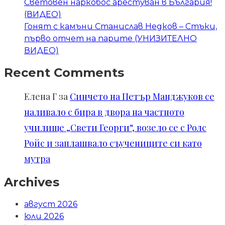
Световен наркобос арестуван в България!
(ВИДЕО)
Гонят с камъни Станислав Недков – Стъки,
първо отчет на парите (УНИЗИТЕЛНО
ВИДЕО)
Recent Comments
Елена Г
за
Синчето на Петър Манджуков се
наливало с бира в двора на частното
училище „Свети Георги“, возело се с Ролс
Ройс и заплашвало съучениците си като
мутра
Archives
август 2026
юли 2026