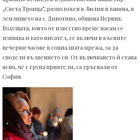
„Света Троица“, разположен в Люлин планина, в
землището на с. Дивотино, община Перник.
Водещата, която от известно време насам се
изявява и като писател, се включи в късните
вечерни часове в социалната мрежа, за да
сподели вълнението си. От включването й стана
ясно, че с група приятели, са тръгнали от
София.