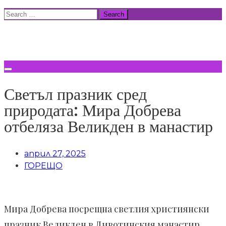
Skip
Search
to
for:
ВСИЧКИ НОВИНИ
content
Светъл празник сред
природата: Мира Добрева
отбеляза Великден в манастир
април 27, 2025
ГОРЕЩО
Мира Добрева посрещна светлия християнски
празник Великден в Дивотинския манастир