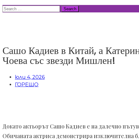
Skip
Search
to
for:
ВСИЧКИ НОВИНИ
content
Сашо Кадиев в Китай, а Катерин
Чоева със звезди Мишлен!
юли 4, 2026
ГОРЕЩО
Докато актьорът Сашо Кадиев е на далечно пътува
Обичаната актриса демонстрира изключителна бли