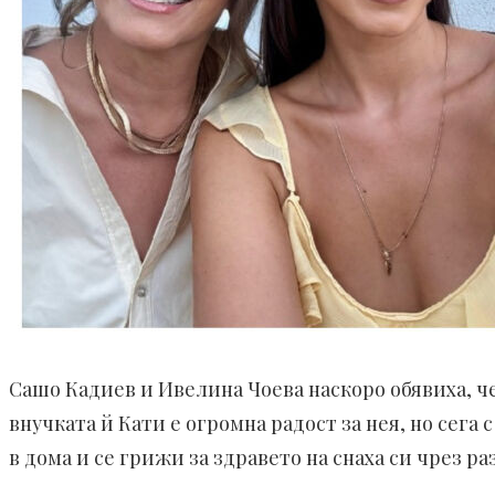
Сашо Кадиев и Ивелина Чоева наскоро обявиха, че
внучката й Кати е огромна радост за нея, но сег
в дома и се грижи за здравето на снаха си чрез р