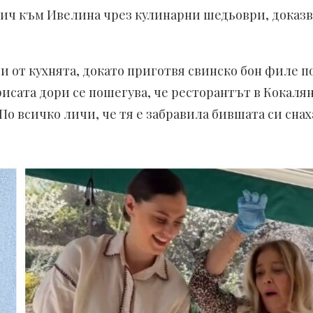
 обич към Ивелина чрез кулинарни шедьоври, доказ
 от кухнята, докато приготвя свинско бон филе по
исата дори се пошегува, че ресторантът в Кокаля
По всичко личи, че тя е забравила бившата си сна