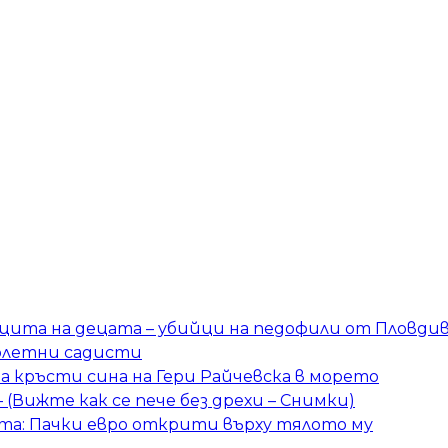
защита на децата – убийци на педофили от Пловди
олетни садисти
 кръсти сина на Гери Райчевска в морето
– (Вижте как се пече без дрехи – Снимки)
та: Пачки евро открити върху тялото му