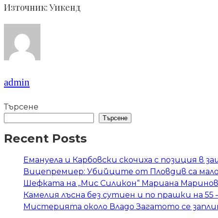
Източник: Уикенд
admin
Търсене
Търсене
Recent Posts
Емануела и Карбовски скочиха с позиция в 
Вицепремиер: Убийците от Пловдив са мал
Шефката на „Мис Силикон“ Мариана Маринова
Камелия лъсна без сутиен и по прашки на 55 
Мистерията около Владо Загатото се запли