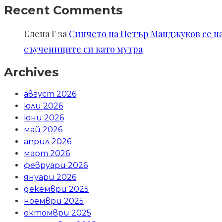
Recent Comments
Елена Г
за
Синчето на Петър Манджуков се нал
съучениците си като мутра
Archives
август 2026
юли 2026
юни 2026
май 2026
април 2026
март 2026
февруари 2026
януари 2026
декември 2025
ноември 2025
октомври 2025