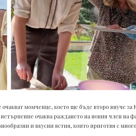
 очакват момченце, което ще бъде второ внуче за 
а с нетърпение очаква раждането на новия член на 
азнообразни и вкусни ястия, които приготвя с мног