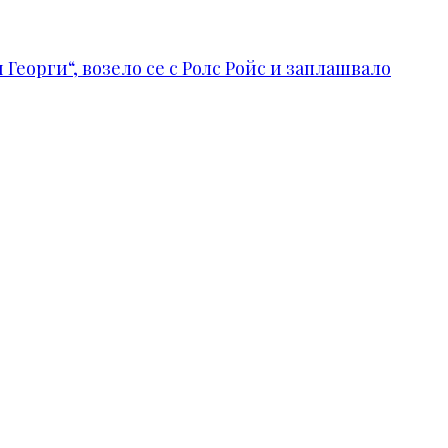
Георги“, возело се с Ролс Ройс и заплашвало