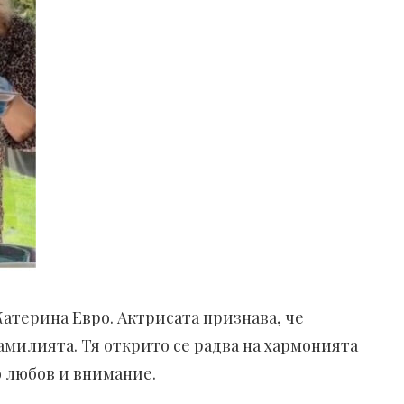
Катерина Евро. Актрисата признава, че
фамилията. Тя открито се радва на хармонията
о любов и внимание.