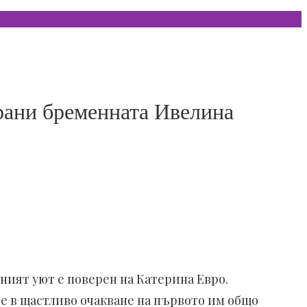
храни бременната Ивелина
ният уют е поверен на Катерина Евро.
е в щастливо очакване на първото им общо