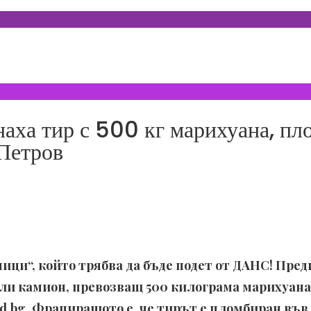
аха тир с 500 кг марихуана, п
Петров
ици“, който трябва да бъде подет от ДАНС! Пре
и камион, превозващ 500 килограма марихуана,
d.bg. Фрапиращото е, че тирът е пломбиран във