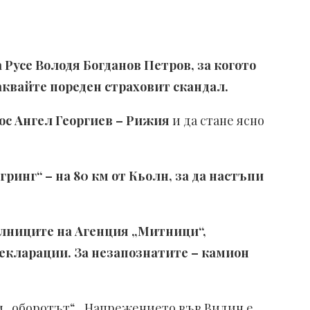
 Русе Володя Богданов Петров, за когото
чаквайте пореден страховит скандал.
ос Ангел Георгиев – Рижия
и да стане ясно
гринг“ – на 80 км от Кьолн, за да настъпи
алниците на Агенция „Митници“,
декларации. За незапознатите – камион
ви „оборотът“. „Напрежението във Видин е