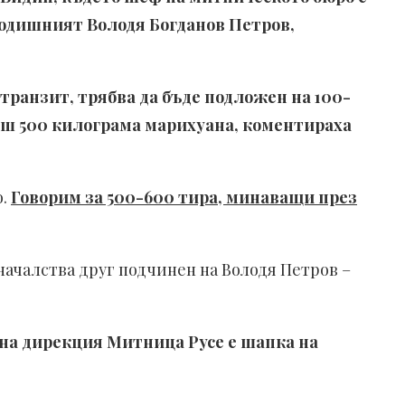
-годишният Володя Богданов Петров,
транзит, трябва да бъде подложен на 100-
иш 500 килограма марихуана, коментираха
о.
Говорим за 500-600 тира, минаващи през
началства друг подчинен на Володя Петров –
на дирекция Митница Русе е шапка на