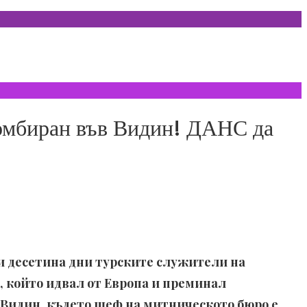
ломбиран във Видин! ДАНС да
ди десетина дни турските служители на
 който идвал от Европа и преминал
 Видин, където шеф на митническото бюро е