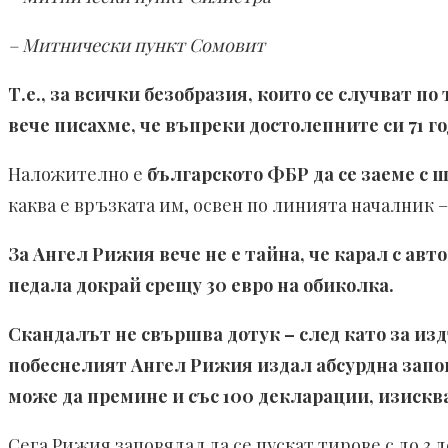
– Митнически пункт Сомовит
Т.е., за всички безобразия, които се случват п
вече писахме, че въпреки достолепните си 71 г
Наложително е
българското ФБР да се заеме с 
каква е връзката им, освен по линията началник 
За Ангел Рижия вече не е тайна, че карал с авт
педала докрай срещу 30 евро на обиколка.
Скандалът не свършва дотук – след като за и
побеснелият Ангел Рижия издал абсурдна запов
може да премине и със 100 декларации, изисква
Сега Рижия заповядал да се пускат тирове с до 3