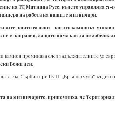
нение на ТД Митница Русе, където управлява 71
 маниера на работа на нашите митничари.
ивите, които са ясни – когато камионът минава 
 не е направен, защото няма как да не забележ
еки камион преминава след задължителните 50 евр
всеки Божи ден.
ицата със Сърбия при ГКПП „Връшка чука“, където 
та на митничарите, припомниха, че Териториал