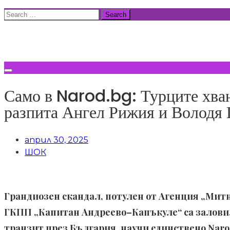
Skip
Search
to
for:
ВСИЧКИ НОВИНИ
content
Само в Narod.bg: Турците хван
разпита Ангел Рижия и Володя 
април 30, 2025
ШОК
Грандиозен скандал, потулен от Агенция „Митн
ГКПП „Капитан Андреево–Капъкуле“ са заловил
транзит през България, научи единствено
Naro