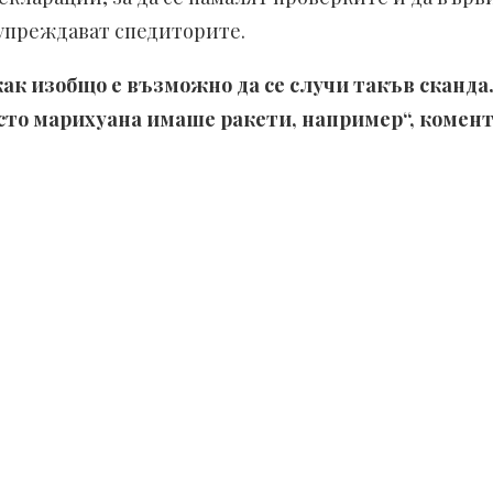
дупреждават спедиторите.
ак изобщо е възможно да се случи такъв скандал
есто марихуана имаше ракети, например“, коме