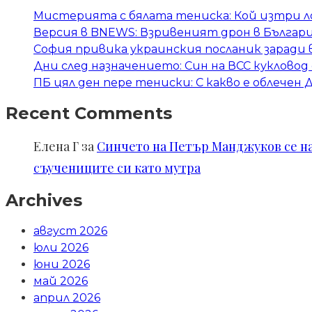
Мистерията с бялата тениска: Кой изтри л
Версия в BNEWS: Взривеният дрон в Българи
София привика украинския посланик заради 
Дни след назначението: Син на ВСС куклово
ПБ цял ден пере тениски: С какво е облече
Recent Comments
Елена Г
за
Синчето на Петър Манджуков се нал
съучениците си като мутра
Archives
август 2026
юли 2026
юни 2026
май 2026
април 2026