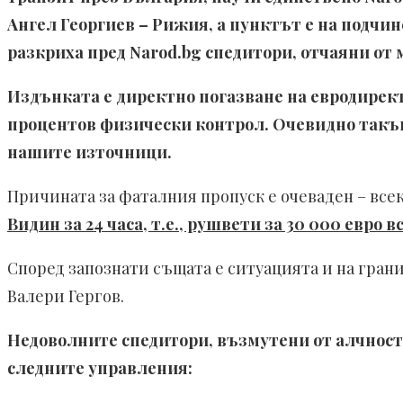
Ангел Георгиев – Рижия, а пунктът е на подчи
разкриха пред
Narod.bg спедитори, отчаяни от
Издънката е директно погазване на евродирект
процентов физически контрол. Очевидно такъв
нашите източници.
Причината за фаталния пропуск е очеваден – вс
Видин за 24 часа, т.е., рушвети за 30 000 евро 
Според запознати същата е ситуацията и на гран
Валери Гергов.
Недоволните спедитори, възмутени от алчност
следните управления: