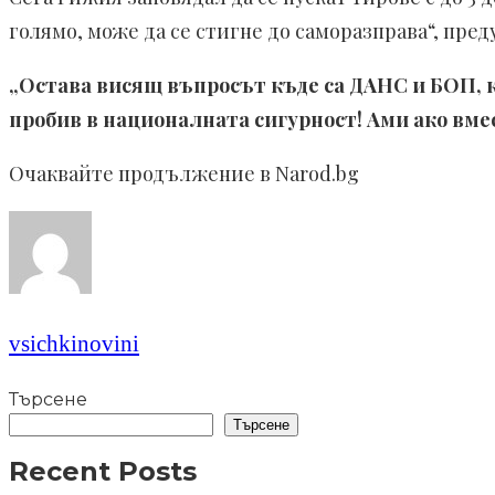
голямо, може да се стигне до саморазправа“, пре
„Остава висящ въпросът къде са ДАНС и БОП, к
пробив в националната сигурност! Ами ако вм
Очаквайте продължение в Narod.bg
vsichkinovini
Търсене
Търсене
Recent Posts