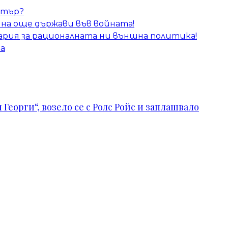
стър?
 на още държави във войната!
гария за рационалната ни външна политика!
ра
Георги“, возело се с Ролс Ройс и заплашвало