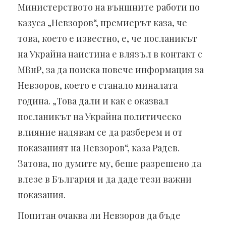
Министерството на външните работи по
казуса „Невзоров“, премиерът каза, че
това, което е известно, е, че посланикът
на Украйна наистина е влязъл в контакт с
МВнР, за да поиска повече информация за
Невзоров, което е станало миналата
година. „Това дали и как е оказвал
посланикът на Украйна политическо
влияние надявам се да разберем и от
показаният на Невзоров“, каза Радев.
Затова, по думите му, беше разрешено да
влезе в България и да даде тези важни
показания.
Попитан очаква ли Невзоров да бъде