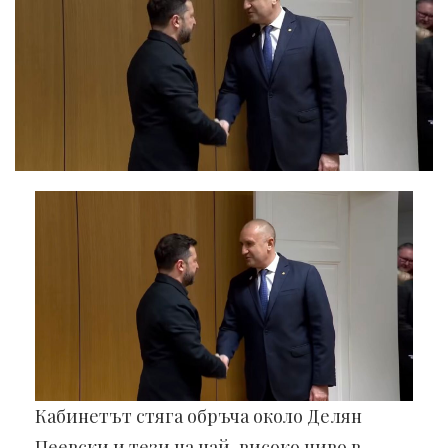
Кабинетът стяга обръча около Делян
Пеевски и тези на най-високо ниво в