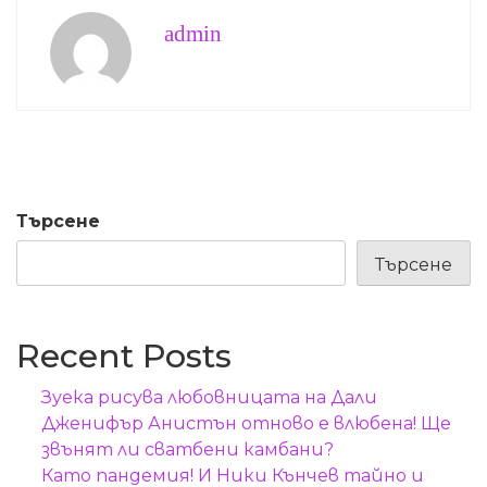
admin
Търсене
Търсене
Recent Posts
Зуека рисува любовницата на Дали
Дженифър Анистън отново е влюбена! Ще
звънят ли сватбени камбани?
Като пандемия! И Ники Кънчев тайно и