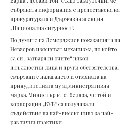
Варна“, добави той. Също така уточни, че
събраната информация е предоставена на
прокуратурата и Държавна агенция
„Национална сигурност“.
По думите на Демерджиев показанията на
Невзоров изясняват механизма, по който
са си „затваряли очите“ някои
длъжностни лица и други обстоятелства,
свързани с налагането и отмяната на
принудителната му административна
мярка. Министърът отбеляза, че той и
корпорация „КУБ“ са получавали
съдействие на най-високо ниво за най-
различни практики.