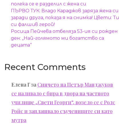
полека се е разделил с жена си
ПЪРВО ТУК: Владо Караджов заряза жена си
заради друга, показа я на снимка! Цвети: Ти
си фалшив герой!
Росица Пейчева отбеляза 53-ия си рожден
ден: „Най-голямото ми богатство са
децата“
Recent Comments
Елена Г
за
Синчето на Петър Манджуков
се наливало с бира в двора на частното
училище „Свети Георги“, возело се с Ролс
Ройс и заплашвало съучениците си като
мутра