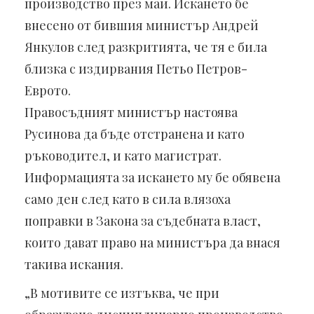
производство през май. Искането бе
внесено от бившия министър Андрей
Янкулов след разкритията, че тя е била
близка с издирвания Петьо Петров-
Еврото.
Правосъдният министър настоява
Русинова да бъде отстранена и като
ръководител, и като магистрат.
Информацията за искането му бе обявена
само ден след като в сила влязоха
поправки в Закона за съдебната власт,
които дават право на министъра да внася
такива искания.
„В мотивите се изтъква, че при