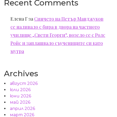
Recent Comments
Елена Г
за
Синчето на Петър Манджуков
се наливало с бира в двора на частното
училище „Свети Георги“, возело се с Ролс
Ройс и заплашвало съучениците си като
мутра
Archives
август 2026
юли 2026
юни 2026
май 2026
април 2026
март 2026