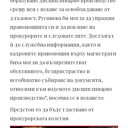
образувано дисциплинарно производство
срещу нея с искане за освобождаване от
длъжност, Русинова би могла да упражни
правомощията си и да повлияе на
прокурорите и следователите. Достъпът
ѝ до служебна информация, както и
кадровите правомощия върху магистрати
биха могли да възпрепятстват
обективното, безпристрастно и
всеобхватно събиране на документи,
относими към воденото дисциплинарно
производство“, посочва се в искането.
Предстои то да бъде гласувано от
прокурорската колегия.