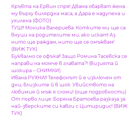
Кръвта на Ервин спря! Двама обарват жена
му върху билярдна маса, а Дара е надупена и
ухилена (ФОТО)
ТУШ!! Моника Валериева: Котките ми ще са
внуци на родителите ми, ако искат! Аз
нито ще раждам, нито ще се омъжвам!
(ВИЖ ТУК)
Буквално се офъка!! Защо Ромина Тасевска се
направи на момче в главата?! (визията й
шокира – СНИМКИ)
Ивана РУХНА!! Телефонът й е изключен от
дни, близките й в шок: Убийството на
любимия й мъж я сломи! (още подробности)
От първо лице: Боряна Братоева разказа за
най-зверските си кавги с Цитиридис! (ВИЖ
ТУК)