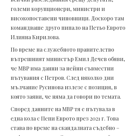
големи корупционери, министри и
високопоставени чиновници. Доскоро там
командваше друго пипало на Петьо Еврото
Илияна Кирилова.
По време на служебното правителство
вътрешният министър Емил Дечев обяви,
че МВР има данни за нейни съвместни
пътувания с Петров. След няколко дни
мълчание Русинова излезе с позиция, в
която заяви, че няма да говори по темата.
Според данните на МВР тя е пътувала в
една кола с Пепи Еврото през 2021 г. Това
става по време на скандалната съдебно –