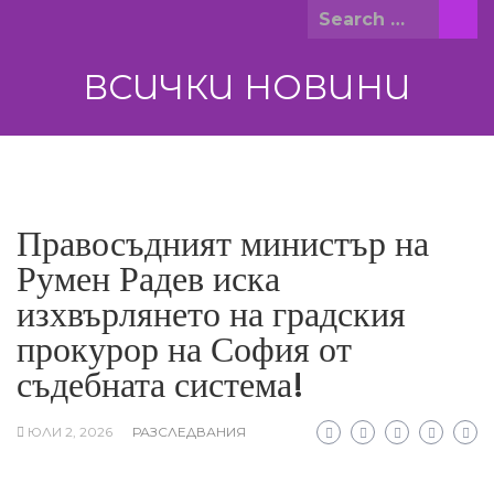
Skip
Search
to
for:
content
ВСИЧКИ НОВИНИ
Правосъдният министър на
Румен Радев иска
изхвърлянето на градския
прокурор на София от
съдебната система!
ЮЛИ 2, 2026
РАЗСЛЕДВАНИЯ