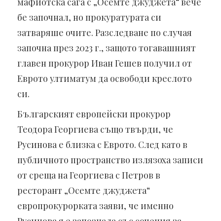
мафиотска сага с „Осемте джуджета“ вече
бе започнал, но прокуратурата си
затваряше очите. Разследване по случая
започна през 2023 г., защото тогавашният
главен прокурор Иван Гешев получил от
Еврото ултиматум да освободи креслото
си.
Българският европейски прокурор
Теодора Георгиева също твърди, че
Русинова е близка с Еврото. След като в
публичното пространство излязоха записи
от среща на Георгиева с Петров в
ресторант „Осемте джуджета“
европрокурорката заяви, че именно
Русинова я е запознала със сочения за