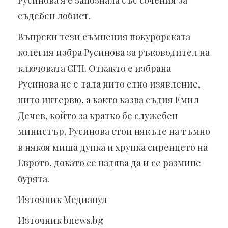
съдебен лобист.
Въпреки тези съмнения покурорската
колегия избра Русинова за ръководител на
ключовата СГП. Откакто е избрана
Русинова не е дала нито едно изявление,
нито интервю, а както казва съдия Емил
Дечев, който за кратко бе служебен
министър, Русинова стои някъде на тъмно
в някоя миша дупка и хрупка сиренцето на
Еврото, докато се надява да и се размине
бурята.
Източник Медиапул
Източник bnews.bg