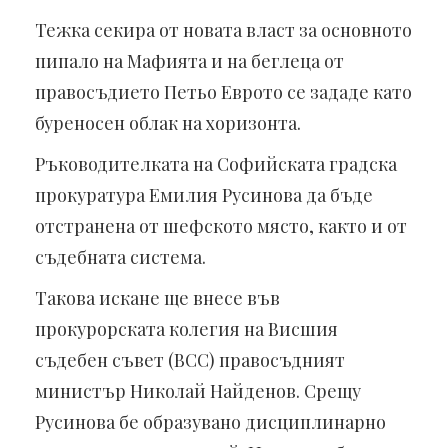
Тежка секира от новата власт за основното
пипало на Мафията и на беглеца от
правосъдието Петьо Еврото се зададе като
буреносен облак на хоризонта.
Ръководителката на Софийската градска
прокуратура Емилия Русинова да бъде
отстранена от шефското място, както и от
съдебната система.
Такова искане ще внесе във
прокурорската колегия на Висшия
съдебен съвет (ВСС) правосъдният
министър Николай Найденов. Срещу
Русинова бе образувано дисциплинарно