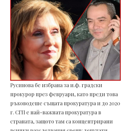
Русинова бе избрана за и.ф. градски
прокурор през февруари, като преди това
ръководеше същата прокуратура и до 2020
г. СГП е най-важната прокуратура в
страната, защото там са концентрирани
всички разследвания срещу депутати,