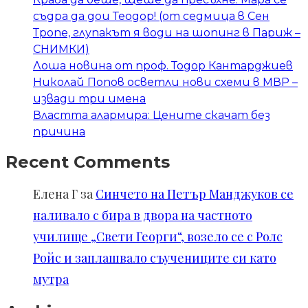
съдра да дои Теодор! (от седмица в Сен
Тропе, глупакът я води на шопинг в Париж –
СНИМКИ)
Лоша новина от проф. Тодор Кантарджиев
Николай Попов осветли нови схеми в МВР –
извади три имена
Властта алармира: Цените скачат без
причина
Recent Comments
Елена Г
за
Синчето на Петър Манджуков се
наливало с бира в двора на частното
училище „Свети Георги“, возело се с Ролс
Ройс и заплашвало съучениците си като
мутра