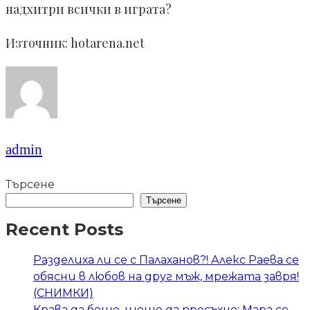
надхитри всички в играта?
Източник: hotarena.net
admin
Търсене
Търсене
Recent Posts
Разделиха ли се с Палаханов?! Алекс Раева се
обясни в любов на друг мъж, мрежата завря!
(СНИМКИ)
Крава да беше, щеше да пресъхне: Мара се