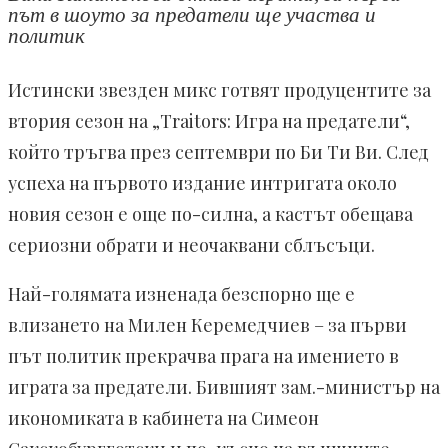
път в шоуто за предатели ще участва и
политик
Истински звезден микс готвят продуцентите за
втория сезон на „Traitors: Игра на предатели“,
който тръгва през септември по Би Ти Ви. След
успеха на първото издание интригата около
новия сезон е още по-силна, а кастът обещава
сериозни обрати и неочаквани сблъсъци.
Най-голямата изненада безспорно ще е
влизането на Милен Керемедчиев – за първи
път политик прекрачва прага на имението в
играта за предатели. Бившият зам.-министър на
икономиката в кабинета на Симеон