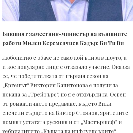
Бившият заместник-министър на външните
работи Милен Керемедчиев Кадър: Би Ти Ви
Любопитно е обаче не само кой влиза в шоуто, а
и кое популярно лице е отказало участие. Оказва
се, че победителката от първия сезон на
„Ергенът“ Виктория Капитонова е получила
покана за „Трейтърс“, но я е отхвърлила. Освен
от романтичното предаване, където Вики
спечели сърцето на Виктор Стоянов, зрителите
помнят устатата рускиня и от „Мастършеф“ и
уебриалитито „Къщата на инфлуенсърите“.