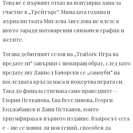
Това не е първият отказ на популярна дама за
участие в „Трейтърс“. Миналата година и
журналистката Миглена Ангелова не влезе в
шоуто заради натоварения снимачен график и
жегите.
Тогава дебютният сезон на „Traitors: Игра на
предатели“ завърши с шокиращ обрат, след като
предателят Даниел Бачорски се „самоуби“ на
последната кръгла маса и пожертва играта си.
Така до финала стигнаха само праведните –
Глория Петканова, Ева Веселинова, Георги
Коджабашев и Дани Петканов, които
триумфираха в първото издание. Въпросът сега
е – ще се появи ли нов гений, способен да