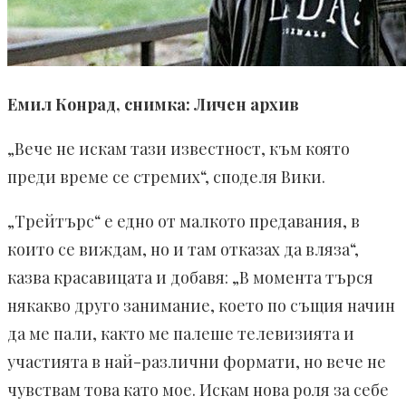
Емил Конрад, снимка: Личен архив
„Вече не искам тази известност, към която
преди време се стремих“, споделя Вики.
„Трейтърс“ е едно от малкото предавания, в
които се виждам, но и там отказах да вляза“,
казва красавицата и добавя: „В момента търся
някакво друго занимание, което по същия начин
да ме пали, както ме палеше телевизията и
участията в най-различни формати, но вече не
чувствам това като мое. Искам нова роля за себе