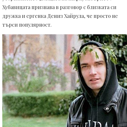
Хубавицата признава в разговор с близката си
дружка и ергенка Дениз Хайрула, че просто не
търси популярност.