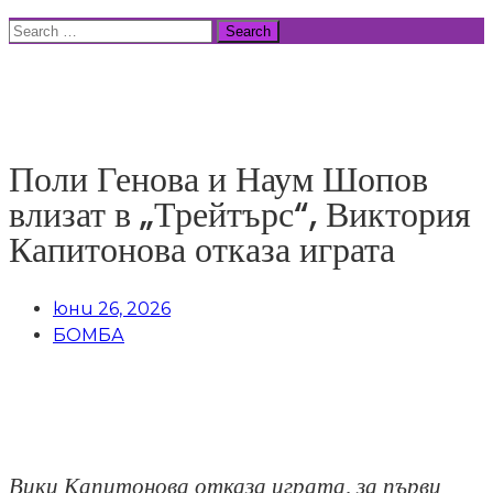
Skip
Search
to
for:
ВСИЧКИ НОВИНИ
content
Поли Генова и Наум Шопов
влизат в „Трейтърс“, Виктория
Капитонова отказа играта
юни 26, 2026
БОМБА
Вики Капитонова отказа играта, за първи