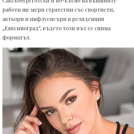
Сакскобургготски и по-късно на външните
работи ще мери стратегии със спортисти,
актьори и инфлуенсъри в резиденция
„Евксиноград“, където този път се снима
форматът.