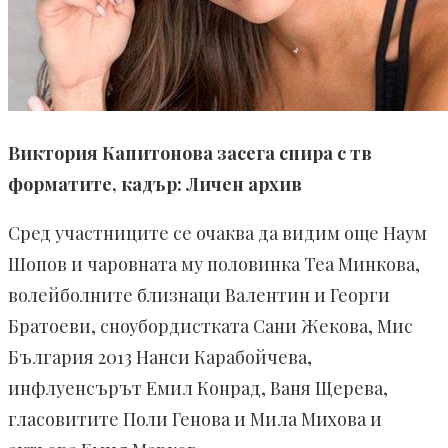
Виктория Капитонова засега спира с тв
форматите, кадър: Личен архив
Сред участниците се очаква да видим още Наум
Шопов и чаровната му половинка Теа Минкова,
волейболните близнаци Валентин и Георги
Братоеви, сноубордистката Сани Жекова, Мис
България 2013 Нанси Карабойчева,
инфлуенсърът Емил Конрад, Ваня Щерева,
гласовитите Поли Генова и Мила Михова и