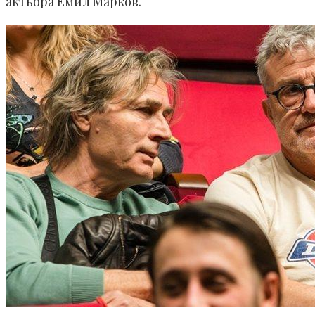
актьора Емил Марков.