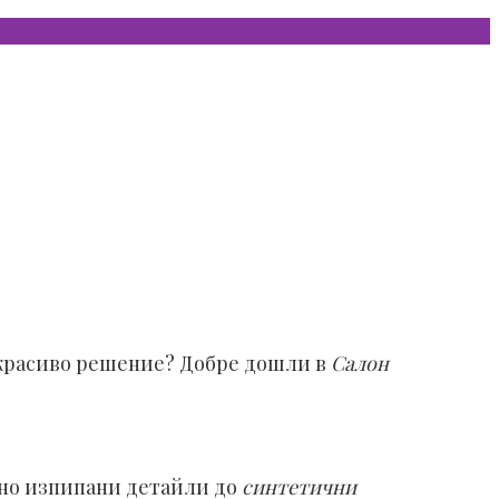
 красиво решение? Добре дошли в
Салон
но изпипани детайли до
синтетични