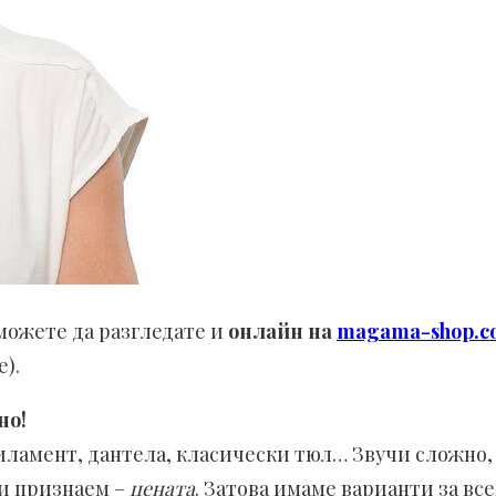
можете да разгледате и
онлайн на
magama-shop.c
е).
но!
ламент, дантела, класически тюл… Звучи сложно, 
си признаем –
цената
. Затова имаме варианти за вс