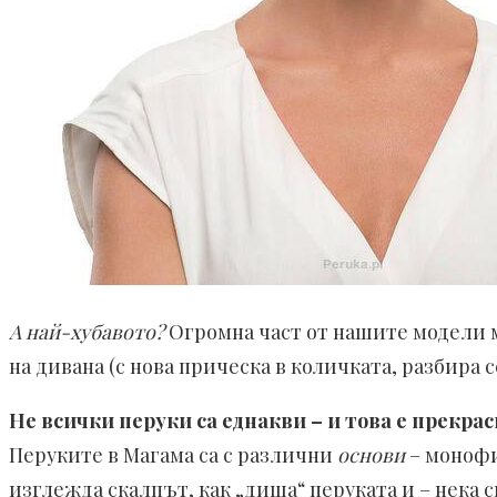
А най-хубавото?
Огромна част от нашите модели 
на дивана (с нова прическа в количката, разбира с
Не всички перуки са еднакви – и това е прекрас
Перуките в Магама са с различни
основи
– монофи
изглежда скалпът, как „диша“ перуката и – нека 