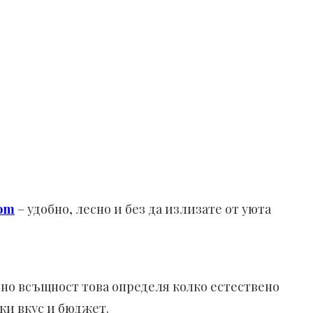
om
– удобно, лесно и без да излизате от уюта
но всъщност това определя колко естествено
еки вкус и бюджет.