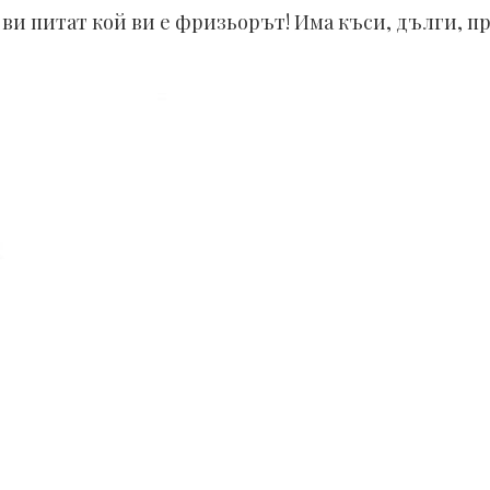
е ви питат кой ви е фризьорът! Има къси, дълги, 