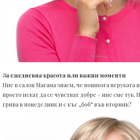
За ежедневна красота или важни моменти
Ние в салон Магама знаем, че понякога перуката н
просто искат да се чувстват добре – ние сме тук. Н
грива в понеделник и с къс „боб“ във вторник?