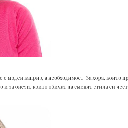
е е моден каприз, а необходимост. За хора, които п
о и за онези, които обичат да сменят стила си често