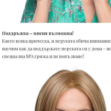
Поддръжка – мисия възможна!
Както всяка прическа, и перуката обича внимани
научим как да поддържате перуката си у дома – не
специална SPA грижа или попълване!