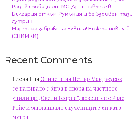
Радев съобщи от МС: Дрон навлезе в
България откъм Румъния и бе взривен тази
сутрин!
Мартина забрави за Елвиса! Вижте новия й
(СНИМКИ)
Recent Comments
Елена Г
за
Синчето на Петър Манджуков
се наливало с бира в двора на частното
училище „Свети Георги“, возело се с Ролс
Ройс и заплашвало съучениците си като
мутра