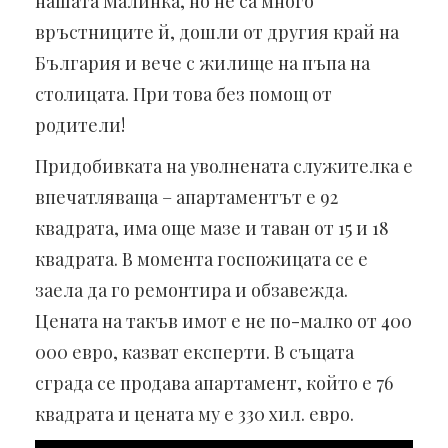
нашата Малинка, но не са много
връстниците й, дошли от другия край на
България и вече с жилище на пъпа на
столицата. При това без помощ от
родители!
Придобивката на уволнената служителка е
впечатляваща – апартаментът е 92
квадрата, има още мазе и таван от 15 и 18
квадрата. В момента госпожицата се е
заела да го ремонтира и обзавежда.
Цената на такъв имот е не по-малко от 400
000 евро, казват експерти. В същата
сграда се продава апартамент, който е 76
квадрата и цената му е 330 хил. евро.