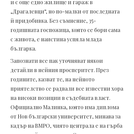
и с още едно жилище и гараж в
„Драгалевци“, но по-малки от последната
й придобивка. Без съмнение, 35-
годишната госпожица, която се бори сама
с живота, е наистина успяла млада
българка.
Запознати все пак уточняват някои
детайли в нейния просперитет. През
годините, казват те, на нейното
приятелство се радвали все известни хора
на високи позиции в съдебната власт.
Официално Малинка, която има диплома
от Нов български университет, минава за
кадър на ВМРО, чиято централа е на гърба