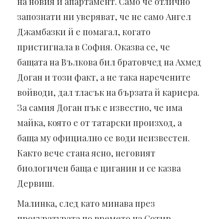
на новия й апартамент. Само че отлично
запознати ни уверяват, че не само Ангел
Джамбазки й е помагал, когато
пристигнала в София. Оказва се, че
бащата на Вълкова бил братовчед на Ахмед
Доган и този факт, а не така наречените
войводи, дал тласък на бързата й кариера.
За самия Доган пък е известно, че има
майка, която е от татарски произход, а
баща му официално се води неизвестен.
Както вече стана ясно, неговият
биологичен баща е циганин и се казва
Дервиш.
Малинка, след като минава през
прокуратурата по времето на Сотир