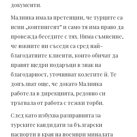
документи.
Малинка имала претенции, че турците са
неин „контингент“ и само тя има право да
провежда беседите с тях. Няма съмнение,
че южните ни съседи са сред най-
благодатните клиенти, които обичат да
правят щедри подаръци в знак на
благодарност, уточняват колегите й. Те
допълват още, че докато Малинка
работела в дирекцията, редовно си
тръгвала от работа с тежки торби.
След като избухва разправията за
турските кандидати за български
паспорти в края на ноември миналата