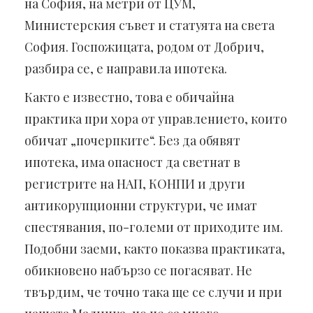
на София, на метри от ЦУМ,
Министерския съвет и статуята на света
София. Госпожицата, родом от Добрич,
разбира се, е направила ипотека.
Както е известно, това е обичайна
практика при хора от управлението, които
обичат „почерпките“. Без да обявят
ипотека, има опасност да светнат в
регистрите на НАП, КОНПИ и други
антикорупционни структури, че имат
спестявания, по-големи от приходите им.
Подобни заеми, както показва практиката,
обикновено набързо се погасяват. Не
твърдим, че точно така ще се случи и при