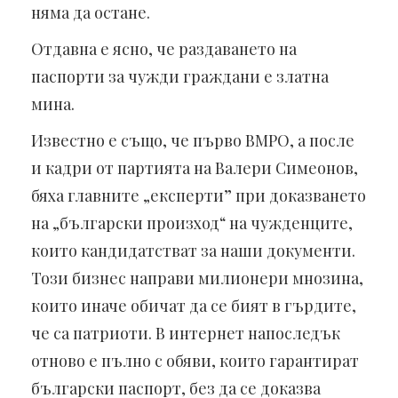
няма да остане.
Отдавна е ясно, че раздаването на
паспорти за чужди граждани е златна
мина.
Известно е също, че първо ВМРО, а после
и кадри от партията на Валери Симеонов,
бяха главните „експерти” при доказването
на „български произход“ на чужденците,
които кандидатстват за наши документи.
Този бизнес направи милионери мнозина,
които иначе обичат да се бият в гърдите,
че са патриоти. В интернет напоследък
отново е пълно с обяви, които гарантират
български паспорт, без да се доказва