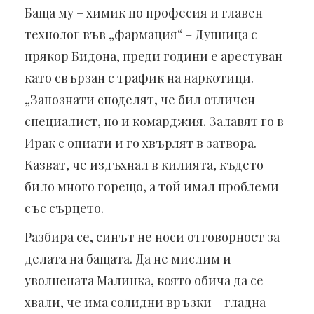
Баща му – химик по професия и главен
технолог във „фармация“ – Дупница с
прякор Бидона, преди години е арестуван
като свързан с трафик на наркотици.
„Запознати споделят, че бил отличен
специалист, но и комарджия. Залавят го в
Ирак с опиати и го хвърлят в затвора.
Казват, че издъхнал в килията, където
било много горещо, а той имал проблеми
със сърцето.
Разбира се, синът не носи отговорност за
делата на бащата. Да не мислим и
уволнената Малинка, която обича да се
хвали, че има солидни връзки – гладна