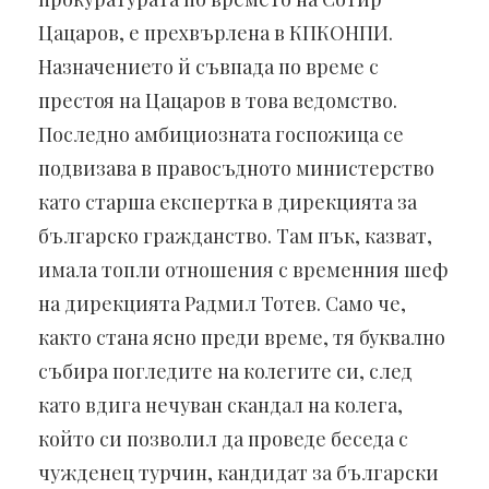
Цацаров, е прехвърлена в КПКОНПИ.
Назначението й съвпада по време с
престоя на Цацаров в това ведомство.
Последно амбициозната госпожица се
подвизава в правосъдното министерство
като старша експертка в дирекцията за
българско гражданство. Там пък, казват,
имала топли отношения с временния шеф
на дирекцията Радмил Тотев. Само че,
както стана ясно преди време, тя буквално
събира погледите на колегите си, след
като вдига нечуван скандал на колега,
който си позволил да проведе беседа с
чужденец турчин, кандидат за български