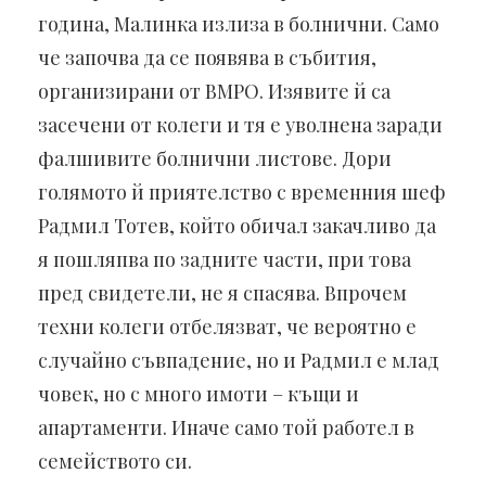
година, Малинка излиза в болнични. Само
че започва да се появява в събития,
организирани от ВМРО. Изявите й са
засечени от колеги и тя е уволнена заради
фалшивите болнични листове. Дори
голямото й приятелство с временния шеф
Радмил Тотев, който обичал закачливо да
я пошляпва по задните части, при това
пред свидетели, не я спасява. Впрочем
техни колеги отбелязват, че вероятно е
случайно съвпадение, но и Радмил е млад
човек, но с много имоти – къщи и
апартаменти. Иначе само той работел в
семейството си.