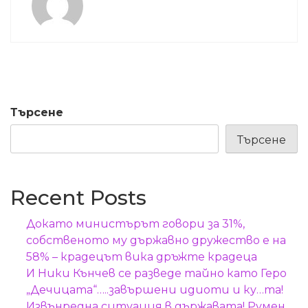
Търсене
Търсене
Recent Posts
Докато министърът говори за 31%,
собственото му държавно дружество е на
58% – крадецът вика дръжте крадеца
И Ники Кънчев се разведе тайно като Геро
„Дечицата“…..завършени идиоти и ку…та!
Извънредна ситуация в държавата! Румен