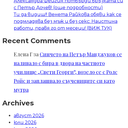
Александра Фейгин потвърди връзката си
с Петър Дочев! (още подробности)
Ти да видиш!! Венета Райкова обяви как се
подмладява без мъж и без секс: Наистина
работи, правя го от месеци! (ВИЖ ТУК)
Recent Comments
Елена Г
за
Синчето на Петър Манджуков се
наливало с бира в двора на частното
училище „Свети Георги“, возело се с Ролс
Ройс и заплашвало съучениците си като
мутра
Archives
август 2026
юли 2026