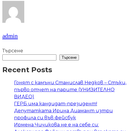
admin
Търсене
Търсене
Recent Posts
Гонят с камъни Станислав Недков – Стъки,
първо отчет на парите (УНИЗИТЕЛНО
ВИДЕО)
ГЕРБ има кандидат-президент!
Депутатката Ирина Диамант изтри
профила си във фейсбук
Ирмена Чичикова не е на себе си: