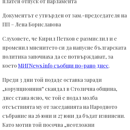
платен отпуск от парламента
Документът е утвърден от зам.-председателя на
ПП – Лена Бориславова
Слуховете, че Кирил Петков е размислил и е
променил мненитето си да напусне българската
политика започнаха да се потвърждават, за
което
МИГNews.info съобщи по-рано днес
.
Преди 3 дни той подаде оставка заради
„корупционния“ скандал в Столична община,
днес стана ясно, че той е подал молба
отсъствията му от заседанията на Народното
събрание на 26 юни и 27 юни да бъдат извинени.
Като мотив той посочва „неотложни