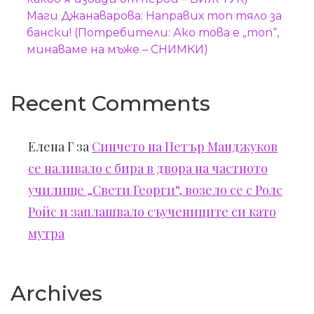
Маги Джанаварова: Направих топ тяло за
бански! (Потребители: Ако това е „топ“,
минаваме на мъже – СНИМКИ)
Recent Comments
Елена Г
за
Синчето на Петър Манджуков
се наливало с бира в двора на частното
училище „Свети Георги“, возело се с Ролс
Ройс и заплашвало съучениците си като
мутра
Archives