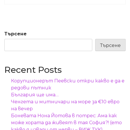
Търсене
Търсене
Recent Posts
Корупционерът Пеевски откри какво е да е
редови пътник
България ще има…
Ченгета и митничари на море за €10 евро
на вечер
Боневата Нона Йотова в потрес: Ама как
може хората да живеят в тая София?! (ето
какво я извади от нерви – ВИЖ ТУК)