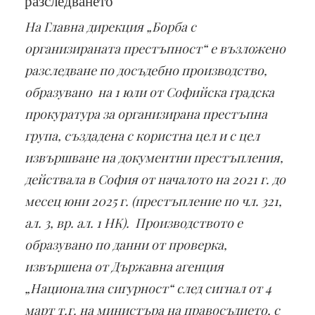
разследването
На Главна дирекция „Борба с
организираната престъпност“ е възложено
разследване по досъдебно производство,
образувано на 1 юли от Софийска градска
прокуратура за организирана престъпна
група, създадена с користна цел и с цел
извършване на документни престъпления,
действала в София от началото на 2021 г. до
месец юни 2025 г. (престъпление по чл. 321,
ал. 3, вр. ал. 1 НК). Производството е
образувано по данни от проверка,
извършена от Държавна агенция
„Национална сигурност“ след сигнал от 4
март т.г. на министъра на правосъдието, с