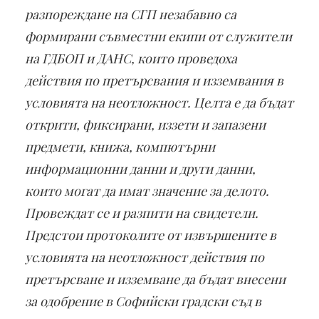
разпореждане на СГП незабавно са
формирани съвместни екипи от служители
на ГДБОП и ДАНС, които проведоха
действия по претърсвания и изземвания в
условията на неотложност. Целта е да бъдат
открити, фиксирани, иззети и запазени
предмети, книжа, компютърни
информационни данни и други данни,
които могат да имат значение за делото.
Провеждат се и разпити на свидетели.
Предстои протоколите от извършените в
условията на неотложност действия по
претърсване и изземване да бъдат внесени
за одобрение в Софийски градски съд в