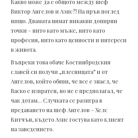
Какво може да е общото между шеф
Виктор Ангелов и Азис?! На пръв поглед
нищо. Двамата нямат никакви допирни
точки – нито като мъже, нито като
професия, нито като ценности и интереси
в живота.
Въпреки това обаче Костинбродския
славей си получи „плесницата“ и от
Ангелов, който обяви, че все е знаел, че
Васко е извратен, но не е предполагал, че
чак дотам… Случката се разигра в
предаването на шеф Ангелов – Хелс
Китчън, където Азис гостува като клиент
на заведението.