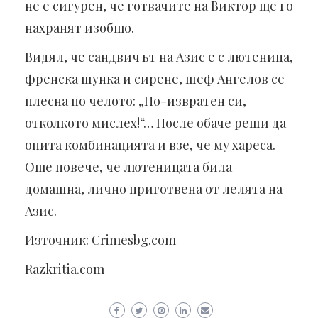
не е сигурен, че готвачите на Виктор ще го
нахранят изобщо.
Видял, че сандвичът на Азис е с лютеница,
френска шунка и сирене, шеф Ангелов се
плесна по челото: „По-извратен си,
отколкото мислех!“… После обаче реши да
опита комбинацията и взе, че му хареса.
Още повече, че лютеницата била
домашна, лично приготвена от лелята на
Азис.
Източник: Crimesbg.com
Razkritia.com