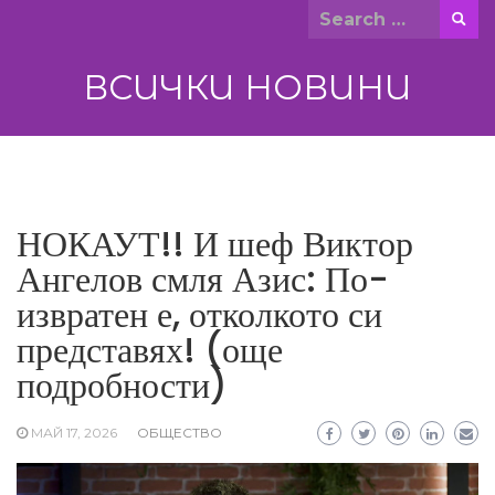
Skip
Search
to
for:
content
ВСИЧКИ НОВИНИ
НОКАУТ!! И шеф Виктор
Ангелов смля Азис: По-
извратен е, отколкото си
представях! (още
подробности)
МАЙ 17, 2026
ОБЩЕСТВО