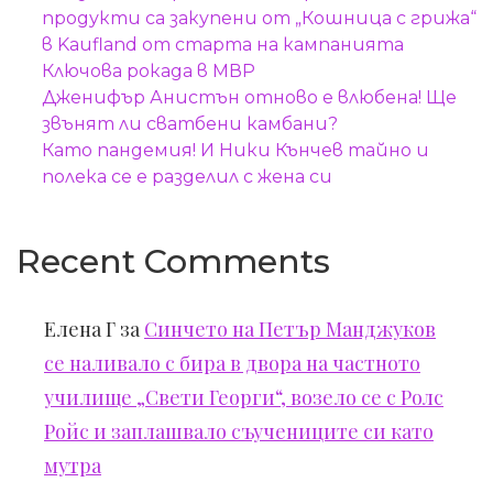
продукти са закупени от „Кошница с грижа“
в Kaufland от старта на кампанията
Ключова рокада в МВР
Дженифър Анистън отново е влюбена! Ще
звънят ли сватбени камбани?
Като пандемия! И Ники Кънчев тайно и
полека се е разделил с жена си
Recent Comments
Елена Г
за
Синчето на Петър Манджуков
се наливало с бира в двора на частното
училище „Свети Георги“, возело се с Ролс
Ройс и заплашвало съучениците си като
мутра