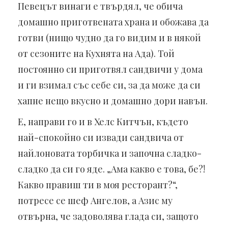
Певецът винаги е твърдял, че обича
домашно приготвената храна и обожава да
готви (нищо чудно да го видим и в някой
от сезоните на Кухнята на Ада). Той
постоянно си приготвял сандвичи у дома
и ги взимал със себе си, за да може да си
хапне нещо вкусно и домашно дори навън.
Е, направи го и в Хелс Китчън, където
най-спокойно си извади сандвича от
найлоновата торбичка и започна сладко-
сладко да си го яде. „Ама какво е това, бе?!
Какво правиш ти в моя ресторант?“,
потресе се шеф Ангелов, а Азис му
отвърна, че задоволява глада си, защото