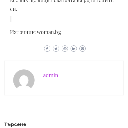
все пак ще видят сватбата на родителите
си.
Източник: woman.bg
admin
Търсене