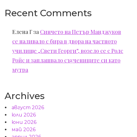
Recent Comments
Елена Г
за
Синчето на Петър Манджуков
се наливало с бира в двора на частното
училище „Свети Георги“, возело се с Ролс
Ройс и заплашвало съучениците си като
мутра
Archives
август 2026
юли 2026
юни 2026
май 2026
април 2026