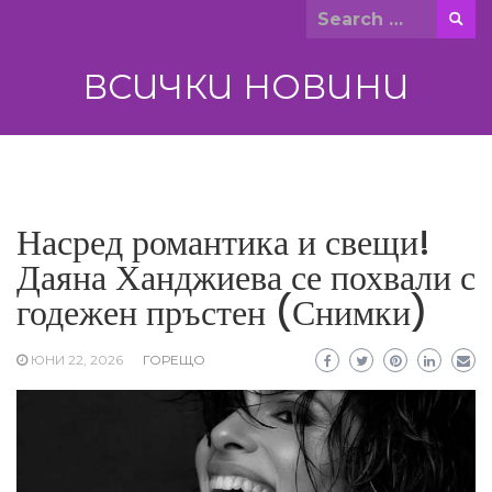
Skip
Search
to
for:
content
ВСИЧКИ НОВИНИ
Насред романтика и свещи!
Даяна Ханджиева се похвали с
годежен пръстен (Снимки)
ЮНИ 22, 2026
ГОРЕЩО