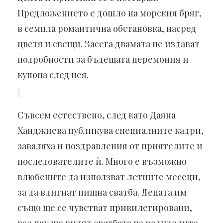
Предложението е дошло на морския бряг,
в семпла романтична обстановка, насред
цветя и свещи. Засега двамата не издават
подробности за бъдещата церемония и
купона след нея.
Съвсем естествено, след като Даяна
Ханджиева публикува специалните кадри,
заваляха и поздравления от приятелите и
последователите ѝ. Много е възможно
влюбените да използват летните месеци,
за да вдигнат пищна сватба. Децата им
също ще се чувстват привилегировани,