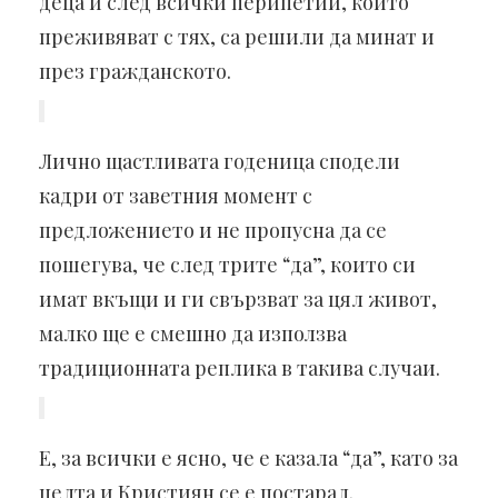
деца и след всички перипетии, които
преживяват с тях, са решили да минат и
през гражданското.
Лично щастливата годеница сподели
кадри от заветния момент с
предложението и не пропусна да се
пошегува, че след трите “да”, които си
имат вкъщи и ги свързват за цял живот,
малко ще е смешно да използва
традиционната реплика в такива случаи.
Е, за всички е ясно, че е казала “да”, като за
целта и Кристиян се е постарал.