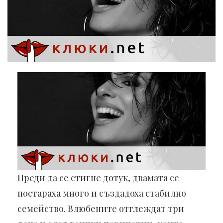
Преди да се стигне дотук, двамата се
постараха много и създадоха стабилно
семейство. Влюбените отглеждат три