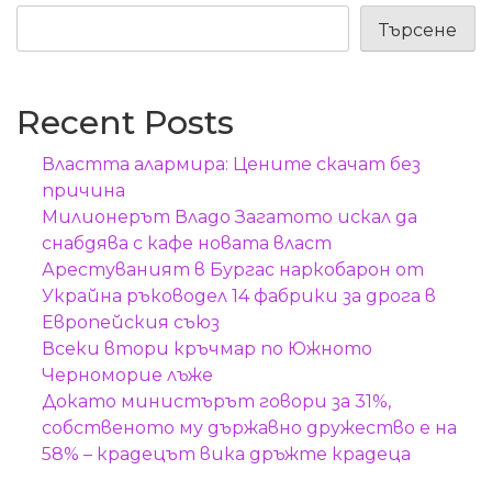
Търсене
Recent Posts
Властта алармира: Цените скачат без
причина
Милионерът Владо Загатото искал да
снабдява с кафе новата власт
Арестуваният в Бургас наркобарон от
Украйна ръководел 14 фабрики за дрога в
Европейския съюз
Всеки втори кръчмар по Южното
Черноморие лъже
Докато министърът говори за 31%,
собственото му държавно дружество е на
58% – крадецът вика дръжте крадеца