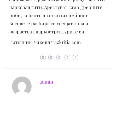
наркобандити. Арестуват само дребните
риби, колкото да отчитат дейност.
Босовете разбира се усещат това и
разрастват наркоструктурите си.
Източник: Уикенд/razkritia.com
admin