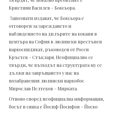
твърдят, че показно пребитият е
Кристиян Василев – Боксьора.
Запознати издават, че Боксьора е
отговорен за зареждането и
наблюдението на дилърите на кокаин в
центъра на София в люлински престъпен
наркосиндикат, ръководен от Росен
Кръстев – Стъкларя. Неофициално се
твърди, че възходът на структурата му се
дължи на завръщането у нас на
позабравения люлински наркобос
Мирослав Пелтеков – Мирката.
Отново според неофициална информация,
босът в сянка е Йосиф Йосифов – Йоско