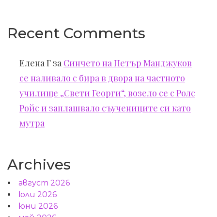
Recent Comments
Елена Г
за
Синчето на Петър Манджуков
се наливало с бира в двора на частното
училище „Свети Георги“, возело се с Ролс
Ройс и заплашвало съучениците си като
мутра
Archives
август 2026
юли 2026
юни 2026