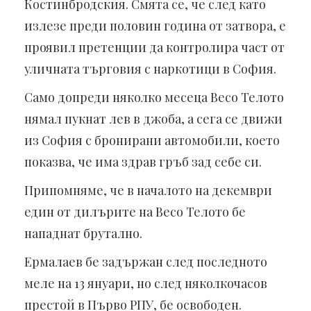
Костинбродския. Смята се, че след като
излезе преди половин година от затвора, е
проявил претенции да контролира част от
уличната търговия с наркотици в София.
Само допреди няколко месеца Весо Телото
нямал пукнат лев в джоба, а сега се движи
из София с бронирани автомобили, което
показва, че има здрав гръб зад себе си.
Припомняме, че в началото на декември
един от дилърите на Весо Телото бе
нападнат брутално.
Ермалаев бе задържан след последното
меле на 13 януари, но след няколкочасов
престой в Първо РПУ, бе освободен.