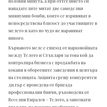
половин минута, а при оттеглянето си
нападателите мятат две самоделни
миниумни бомби, които се взривяват в
непосредствена близост до участниците в
мелето и като по чудо не нараняват
никого.
Кървавото меле е епизод от нарковойната
между Телото и Стъкларя за това кой да
контролира бизнеса с продажбата на
кокаин в оборотните заведения в центъра
на столицата. Акцията срещу конкурентен
дилър е проведена от бригада
професионални биячи, ръководена от
Веселин Емралев – Телото, а запознати