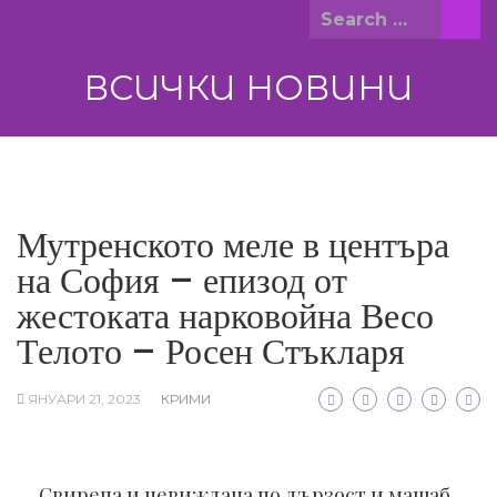
Skip
Search
to
for:
content
ВСИЧКИ НОВИНИ
Мутренското меле в центъра
на София – епизод от
жестоката нарковойна Весо
Телото – Росен Стъкларя
ЯНУАРИ 21, 2023
КРИМИ
Свирепа и невиждана по дързост и мащаб