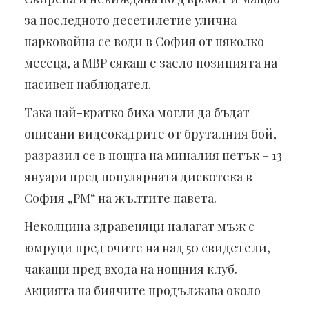
за последното десетилетие улична
нарковойна се води в София от няколко
месеца, а МВР сякаш е заело позицията на
пасивен наблюдател.
Така най-кратко биха могли да бъдат
описани видеокадрите от бруталния бой,
разразил се в нощта на миналия петък – 13
януари пред популярната дискотека в
София „РМ“ на жълтите павета.
Неколцина здравеняци налагат мъж с
юмруци пред очите на над 50 свидетели,
чакащи пред входа на нощния клуб.
Акцията на биячите продължава около