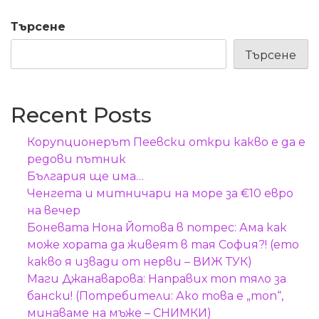
Търсене
Търсене
Recent Posts
Корупционерът Пеевски откри какво е да е
редови пътник
България ще има…
Ченгета и митничари на море за €10 евро
на вечер
Боневата Нона Йотова в потрес: Ама как
може хората да живеят в тая София?! (ето
какво я извади от нерви – ВИЖ ТУК)
Маги Джанаварова: Направих топ тяло за
бански! (Потребители: Ако това е „топ“,
минаваме на мъже – СНИМКИ)