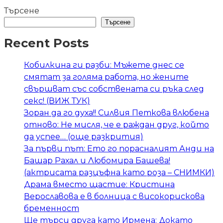
Търсене
Търсене
Recent Posts
Кобилкина ги разби: Мъжете днес се
смятат за голяма работа, но жените
свършват със собствената си ръка след
секс! (ВИЖ ТУК)
Зоран да го духа!! Силвия Петкова влюбена
отново: Не мисля, че е раждан друг, който
да успее… (още разкрития)
За първи път: Ето го порасналият Анди на
Башар Рахал и Любомира Башева!
(актрисата разцъфна като роза – СНИМКИ)
Драма вместо щастие: Кристина
Верославова е в болница с високорискова
бременност
Ще търси друга като Ирмена: Докато