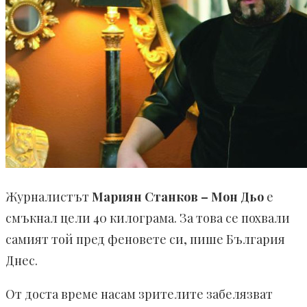
Журналистът
Мариян Станков – Мон Дьо
е
смъкнал цели 40 килограма. За това се похвали
самият той пред феновете си, пише България
Днес.
От доста време насам зрителите забелязват