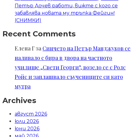
Петър Дочев работи, вижте с кого се
забавлява новата му тръпка Фейгин!
(СНИМКИ)
Recent Comments
Елена Г
за
Синчето на Петър Манджуков се
наливало с бира в двора на частното
училище „Свети Георги“, возело се с Ролс
Ройс и заплашвало съучениците си като
мутра
Archives
август 2026
юли 2026
юни 2026
май 2026