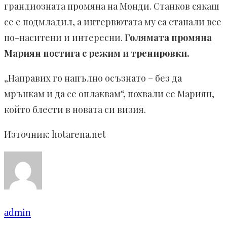
грандиозната промяна на Монди. Станков сякаш
се е подмладил, а интервютата му са станали все
по-наситени и интересни.
Голямата промяна
Мариян постига с режим и тренировки.
„Направих го напълно осъзнато – без да
мрънкам и да се оплаквам“, похвали се Мариян,
който блести в новата си визия.
Източник: hotarena.net
admin