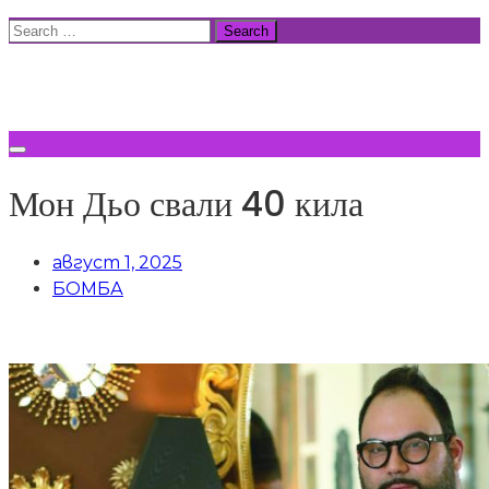
Skip
Search
to
for:
ВСИЧКИ НОВИНИ
content
Мон Дьо свали 40 кила
август 1, 2025
БОМБА