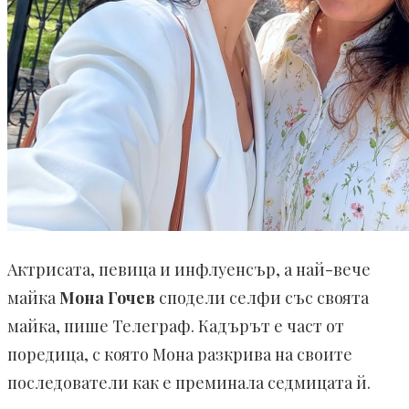
Актрисата, певица и инфлуенсър, а най-вече
майка
Мона Гочев
сподели селфи със своята
майка, пише Телеграф. Кадърът е част от
поредица, с която Мона разкрива на своите
последователи как е преминала седмицата й.