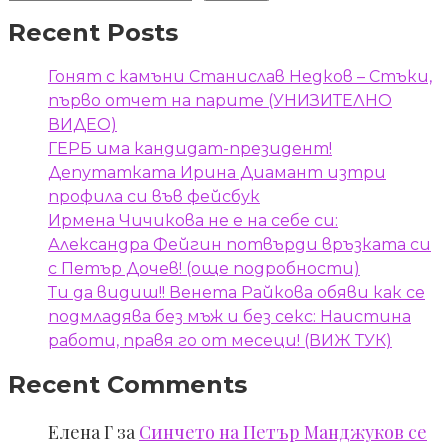
Recent Posts
Гонят с камъни Станислав Недков – Стъки,
първо отчет на парите (УНИЗИТЕЛНО
ВИДЕО)
ГЕРБ има кандидат-президент!
Депутатката Ирина Диамант изтри
профила си във фейсбук
Ирмена Чичикова не е на себе си:
Александра Фейгин потвърди връзката си
с Петър Дочев! (още подробности)
Ти да видиш!! Венета Райкова обяви как се
подмладява без мъж и без секс: Наистина
работи, правя го от месеци! (ВИЖ ТУК)
Recent Comments
Елена Г
за
Синчето на Петър Манджуков се