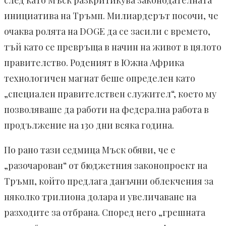
след като Мъск разкритикува законодателната
инициатива на Тръмп. Милиардерът посочи, че
очаква ролята на DOGE да се засили с времето,
тъй като се превръща в начин на живот в цялото
правителство. Роденият в Южна Африка
технологичен магнат беше определен като
„специален правителствен служител“, което му
позволяваше да работи на федерална работа в
продължение на 130 дни всяка година.
По рано тази седмица Мъск обяви, че е
„разочарован“ от бюджетния законопроект на
Тръмп, който предлага данъчни облекчения за
няколко трилиона долара и увеличаване на
разходите за отбрана. Според него „грешната