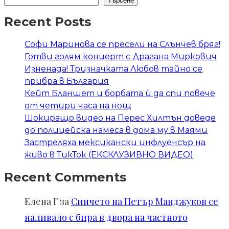
Търсене
Recent Posts
Софи Маринова се пресели на Слънчев бряг!
Готви голям концерт с Драгана Миркович
Изненада! Тризначката Любов тайно се
прибра в България
Кейт Бланшет и борбата ѝ да спи повече
от четири часа на нощ
Шокиращо видео на Перес Хилтън доведе
до полицейска намеса в дома му в Маями
Застреляха мексикански инфлуенсър на
живо в ТикТок (ЕКСКЛУЗИВНО ВИДЕО)
Recent Comments
Елена Г
за
Синчето на Петър Манджуков се
наливало с бира в двора на частното