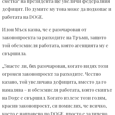
сметка“ на президента ще увеличи федералния
дефицит. По думите му това може да подкопае и
работата на DOGE.
Илон Мъск казва, че е разочарован от
законопроекта за разходите на Тръмп, защото
той обезсмисля работата, която агенцията му е
свършила.
„Знаете ли, бях разочарован, когато видях този
огромен законопроект за разходите. Честно
казано, той увеличава дефицита, вместо да го
намалява – и обезсмисля работата, която екипът
на Doge е свършил. Когато излезе този голям,
красив законопроект, си помислих, че всичко,
което е направено по DOGE, просто е заличено