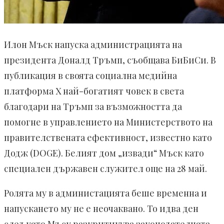
Илон Мъск напуска администрацията на
президента Доналд Тръмп, съобщава БиБиСи. В
публикация в своята социална медийна
платформа X най-богатият човек в света
благодари на Тръмп за възможността да
помогне в управлението на Министерството на
правителствената ефективност, известно като
Додж (DOGE). Белият дом „извaди“ Мъск като
специален държавен служител още на 28 май.
Ролята му в администацията беше временна и
напускането му не е неочаквано. То идва ден