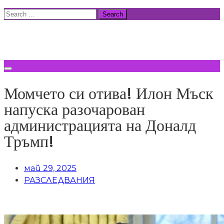
Skip
Search
to
for:
ВСИЧКИ НОВИНИ
content
Момчето си отива! Илон Мъск
напуска разочарован
администрацията на Доналд
Тръмп!
май 29, 2025
РАЗСЛЕДВАНИЯ