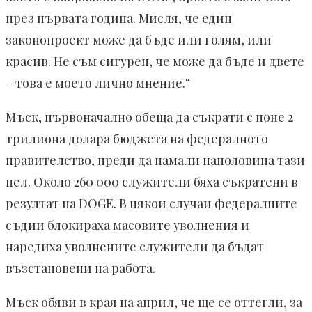
през първата година. Мисля, че един
законопроект може да бъде или голям, или
красив. Не съм сигурен, че може да бъде и двете
– това е моето лично мнение.“
Мъск, първоначално обеща да съкрати с поне 2
трилиона долара бюджета на федералното
правителство, преди да намали наполовина тази
цел. Около 260 000 служители бяха съкратени в
резултат на DOGE. В някои случаи федералните
съдии блокираха масовите уволнения и
наредиха уволнените служители да бъдат
възстановени на работа.
Мъск обяви в края на април, че ще се оттегли, за