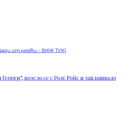
вади от нерви – ВИЖ ТУК)
Георги“, возело се с Ролс Ройс и заплашвало