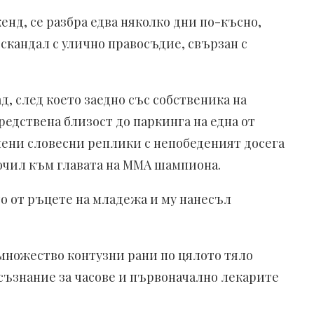
енд, се разбра едва няколко дни по-късно,
кандал с улично правосъдие, свързан с
д, след което заедно със собственика на
редствена близост до паркинга на една от
нени словесни реплики с непобеденият досега
очил към главата на ММА шампиона.
то от ръцете на младежа и му нанесъл
 множество контузни рани по цялото тяло
зсъзнание за часове и първоначално лекарите