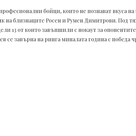
рофесионални бойци, които не познават вкуса на з
к на близнаците Росен и Румен Димитрови. Под т
 цели 13 от които завъпшили с нокаут за опонентит
 се завърна на ринга миналата година с победа чр