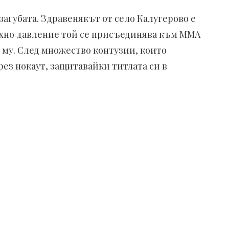
агубата. Здравенякът от село Калугерово е
яхно давление той се присъединява към ММА
е му. След множество контузии, които
ез нокаут, защитавайки титлата си в