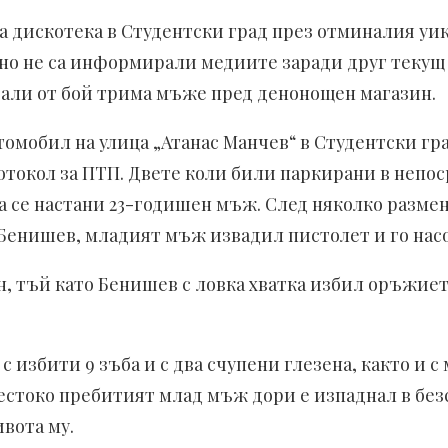
а дискотека в Студентски град през отминалия уик
о не са информирали медиите заради друг текущ с
зали от бой трима мъже пред денонощен магазин.
томобил на улица „Атанас Манчев“ в Студентски гра
отокол за ПТП. Двете коли били паркирани в непос
да се настани 23-годишен мъж. След няколко разме
 Бенишев, младият мъж извадил пистолет и го нас
ан, тъй като Бенишев с ловка хватка избил оръжие
избити 9 зъба и с два счупени глезена, както и с
жестоко пребитият млад мъж дори е изпаднал в бе
вота му.