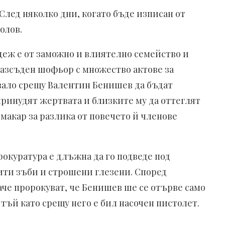
След няколко дни, когато бъде изписан от
олов.
деж е от заможно и влиятелно семейство и
разсъден шофьор с множество актове за
вало срещу Валентин Бенишев да бъдат
принудят жертвата и близките му да оттеглят
акар за разлика от повечето й членове
окуратура е длъжна да го подведе под
бити зъби и строшени глезени. Според
аче пророкуват, че Бенишев ше се отърве само
 тъй като срещу него е бил насочен пистолет.