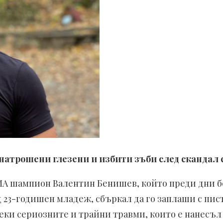
натрошени глезени и избити зъби след скандал с
А шампион Валентин Бенишев, който преди дни бе
д 23-годишен младеж, сбъркал да го заплаши с пис
еки сериозните и трайни травми, които е нанесъл 