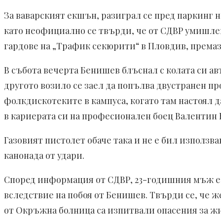
За ваварският екшън, разиграл се пред паркинг н
като неофициално се твърди, че от СДВР умишлен
гардове на „Трафик секюрити“ в Пловдив, према
В събота вечерта Бенишев блъснал с колата си ав
другото возило се заел да попълва двустранен пр
фолкдискотеките в кампуса, когато там настоял 
в кариерата си на професионален боец Валентин
Газовият пистолет обаче така и не е бил използв
канонада от удари.
Според информация от СДВР, 23-годишния мъж е с 
вследствие на побоя от Бенишев. Твърди се, че 
от Окръжна болница са изпитвали опасения за жи