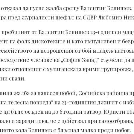
е отказал да пусне жалба срещу Валентин Бенишев. 
тира пред журналисти шефът на СДВР Любомир Ник
ко пребитият от Валентин Бенишев 23-годишен мла
иент на фолк дискотеките и като импулсивен и без
 семейството на потрошения от бой младеж настоя
последствие членове на „София Запад“ съумели да 
и отношения с хулиганската крими групировка, м
чни свади.
ила жалба за нанесен побой, Софийска районна пр
дна телесна повреда“ на 23-годишния джигит с из
да бъде осъден на до 6 години затвор. Юристи об
ало и заради това, че е действал при самоотбрана,
чиято кола Бенишев е блъснал малко преди побоя.