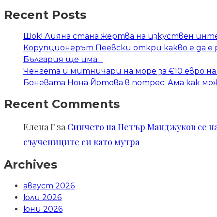
Recent Posts
Шок! Лияна стана жертва на изкуствен инт
Корупционерът Пеевски откри какво е да е
България ще има…
Ченгета и митничари на море за €10 евро на
Боневата Нона Йотова в потрес: Ама как мож
Recent Comments
Елена Г
за
Синчето на Петър Манджуков се нал
съучениците си като мутра
Archives
август 2026
юли 2026
юни 2026