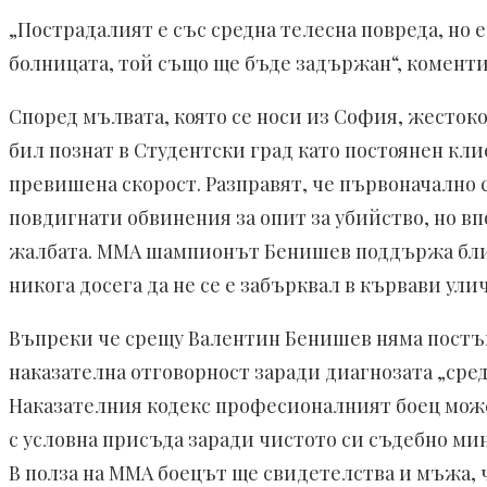
„Пострадалият е със средна телесна повреда, но 
болницата, той също ще бъде задържан“, комен
Според мълвата, която се носи из София, жесто
бил познат в Студентски град като постоянен кл
превишена скорост. Разправят, че първоначално
повдигнати обвинения за опит за убийство, но в
жалбата. ММА шампионът Бенишев поддържа близк
никога досега да не се е забърквал в кървави ули
Въпреки че срещу Валентин Бенишев няма постъп
наказателна отговорност заради диагнозата „сре
Наказателния кодекс професионалният боец може 
с условна присъда заради чистото си съдебно мин
В полза на ММА боецът ще свидетелства и мъжа, 