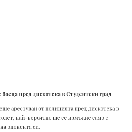
 боеца пред дискотека в Студентски град
ше арестуван от полицията пред дискотека в
толет, най-вероятно ще се измъкне само с
на опонента си.