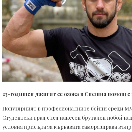
23-годишен джигит се озова в Спешна помощ с 
Популярният в професионалните бойни среди ММ
Студентски град след нанесен брутален побой на
условна присъда за кървавата саморазправа въпр