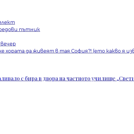
елект
 редови пътник
 вечер
е хората да живеят в тая София?! (ето какво я из
ивало с бира в двора на частното училище „Свети 