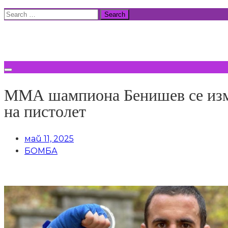
Skip
Search
to
for:
ВСИЧКИ НОВИНИ
content
ММА шампиона Бенишев се измъ
на пистолет
май 11, 2025
БОМБА