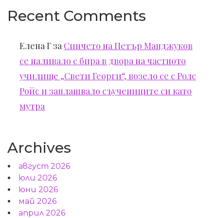
Recent Comments
Елена Г
за
Синчето на Петър Манджуков
се наливало с бира в двора на частното
училище „Свети Георги“, возело се с Ролс
Ройс и заплашвало съучениците си като
мутра
Archives
август 2026
юли 2026
юни 2026
май 2026
април 2026