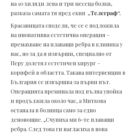
на 10 хиляди лева и три месеца болки,
разказа самата тя пред екип
„Телеграф“.
Красавицата сподели, че се е подложила
на иновативна естетична операция –
премахване на плаващи ребра в клиника у
нас, но за да я извърши, специално от
Перу долетял естетичен хирург –
корифей в областта. Такава интервенция в
България се извършва за първи път.
Операцията преминала под пълна упойка
и продължила около час, а Миткова
останала в болница само за едно
денонощие. „Счупиха ми 6-те плаващи
ребра. След това ги нагласиха в нова