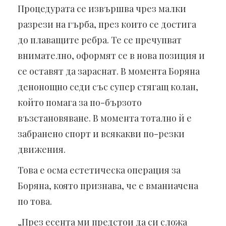
Процедурата се извършва чрез малки
разрези на гърба, през които се достига
до плаващите ребра. Те се пречупват
внимателно, оформят се в нова позиция и
се оставят да зараснат. В момента Боряна
денонощно седи със супер стягащ колан,
който помага за по-бързото
възстановяване. В момента тотално й е
забранено спорт и всякакви по-резки
движения.
Това е осма естетическа операция за
Боряна, която признава, че е вманиачена
по това.
„През есента ми предстои да си сложа