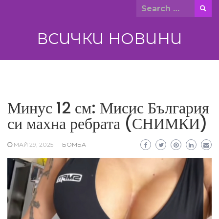
Skip
Search
to
for:
content
ВСИЧКИ НОВИНИ
Минус 12 см: Мисис България
си махна ребрата (СНИМКИ)
МАЙ 29, 2025
БОМБА