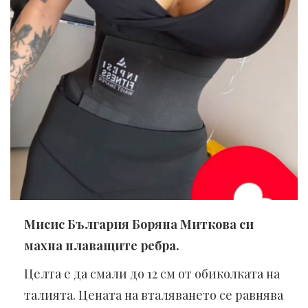
Мисис България Боряна Миткова си
махна плаващите ребра.
Целта е да смали до 12 см от обиколката на
талията. Цената на вталяването се равнява