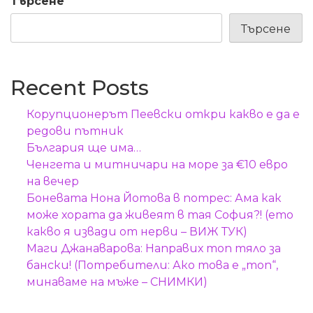
Търсене
Търсене
Recent Posts
Корупционерът Пеевски откри какво е да е
редови пътник
България ще има…
Ченгета и митничари на море за €10 евро
на вечер
Боневата Нона Йотова в потрес: Ама как
може хората да живеят в тая София?! (ето
какво я извади от нерви – ВИЖ ТУК)
Маги Джанаварова: Направих топ тяло за
бански! (Потребители: Ако това е „топ“,
минаваме на мъже – СНИМКИ)