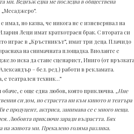
та ми. Веднъж една ме последва в обществена
т „Месаджеро“.
 имал, но казва, че никога не е изневерявал на
Илария Леци имат краткотраен брак. С втората си
то играе в „Кръстникът“, имат три деца. Плачидо
израснаха на снимачната площадка. Виоланте е
джело иска да стане сценарист, Иниго (от връзкат
лександър – бел. ред.) работи в рекламата.
, е театрален техник…“
обаче, е още една любов, която приключва.
„Ние
твения си дом, но страстта ни към киното и театъра
Тя е продуцент, актриса, занимава се с много неща.
нея. Любовта приключи заради възрастта. Бях
 на живота ми. Прекалено голяма разлика.