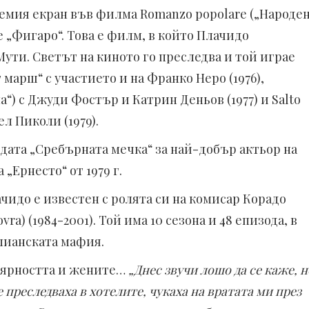
емия екран във филма Romanzo popolare („Народе
 „Фигаро“. Това е филм, в който Плачидо
ути. Светът на киното го преследва и той играе
арш“ с участието и на Франко Неро (1976),
“) с Джуди Фостър и Катрин Деньов (1977) и Salto
ел Пиколи (1979).
адата „Сребърната мечка“ за най-добър актьор на
„Ернесто“ от 1979 г.
чидо е известен с ролята си на комисар Корадо
vra) (1984-2001). Той има 10 сезона и 48 епизода, в
лианската мафия.
улярността и жените…
„Днес звучи лошо да се каже, н
 преследваха в хотелите, чукаха на вратата ми през