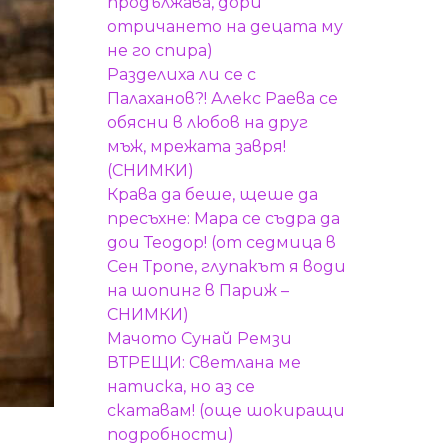
продължава, дори
отричането на децата му
не го спира)
Разделиха ли се с
Палаханов?! Алекс Раева се
обясни в любов на друг
мъж, мрежата завря!
(СНИМКИ)
Крава да беше, щеше да
пресъхне: Мара се съдра да
дои Теодор! (от седмица в
Сен Тропе, глупакът я води
на шопинг в Париж –
СНИМКИ)
Мачото Сунай Ремзи
ВТРЕЩИ: Светлана ме
натиска, но аз се
скатавам! (още шокиращи
подробности)