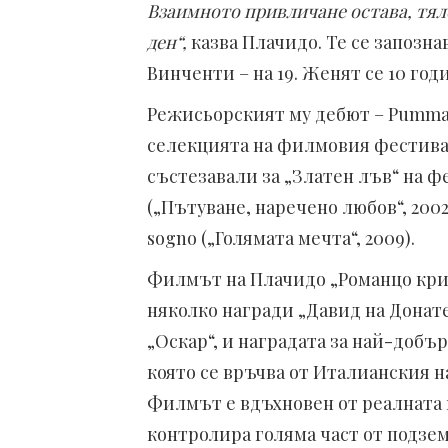
Взаимното привличане остава, тял
ден“,
казва Плачидо. Те се запознав
Винченти – на 19. Женят се 10 год
Режисьорският му дебют – Pummar
селекцията на филмовия фестивал 
състезавали за „Златен лъв“ на ф
(„Пътуване, наречено любов“, 2002),
sogno („Голямата мечта“, 2009).
Филмът на Плачидо „Романцо крими
няколко награди „Давид на Донате
„Оскар“, и наградата за най-добър
която се връчва от Италианския 
Филмът е вдъхновен от реалната п
контролира голяма част от подземн