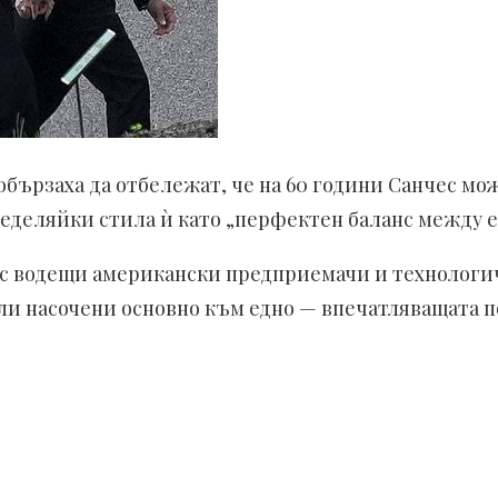
бързаха да отбележат, че на 60 години Санчес мож
еделяйки стила ѝ като „перфектен баланс между е
 с водещи американски предприемачи и технологи
ли насочени основно към едно — впечатляващата п