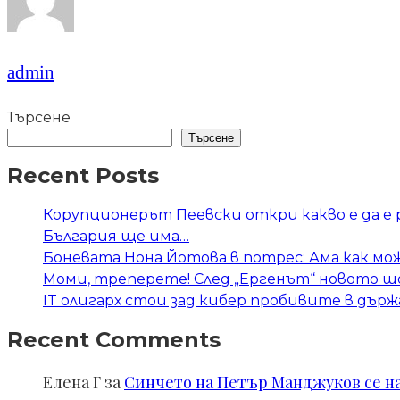
admin
Търсене
Търсене
Recent Posts
Корупционерът Пеевски откри какво е да е
България ще има…
Боневата Нона Йотова в потрес: Ама как мож
Моми, треперете! След „Ергенът“ новото 
IT олигарх стои зад кибер пробивите в дъ
Recent Comments
Елена Г
за
Синчето на Петър Манджуков се нал