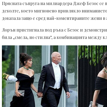
Прясната съпруга на милиардера Джеф Безос се п
деколте, което мигновено привлякло вниманието 
доказала защо е сред най-коментираните жени в
Лорън пристигнала под ръка с Безос и демонстри
била „смела, но стилна“, а комбинацията между 