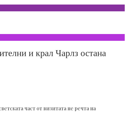
ителни и крал Чарлз остана
ветската част от визитата не речта на