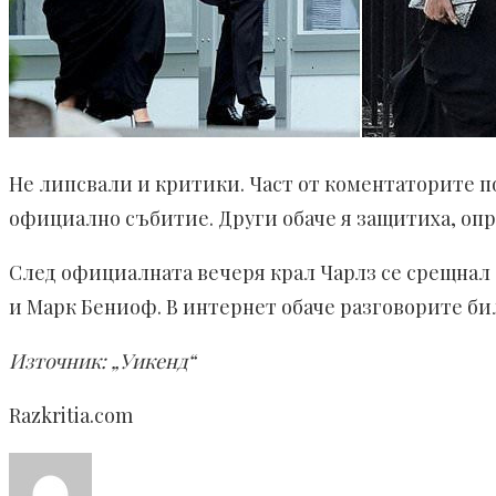
Не липсвали и критики. Част от коментаторите по
официално събитие. Други обаче я защитиха, опр
След официалната вечеря крал Чарлз се срещнал
и Марк Бениоф. В интернет обаче разговорите би
Източник: „Уикенд“
Razkritia.com