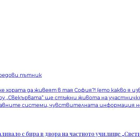
 редови пътник
е хората да живеят в тая София?! (ето какво я из
шоу „Свекървата“ ще стъжни живота на участнич
ржавните системи, чувствителната информация 
ивало с бира в двора на частното училище „Свети 