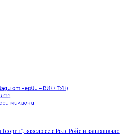
вади от нерви – ВИЖ ТУК)
ките
носи милиони
Георги“, возело се с Ролс Ройс и заплашвало