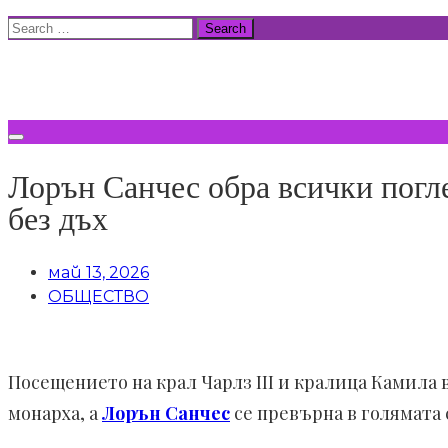
Skip
Search
to
for:
ВСИЧКИ НОВИНИ
content
Лорън Санчес обра всички погле
без дъх
май 13, 2026
ОБЩЕСТВО
Посещението на крал Чарлз III и кралица Камила 
монарха, а
Лорън Санчес
се превърна в голямата 