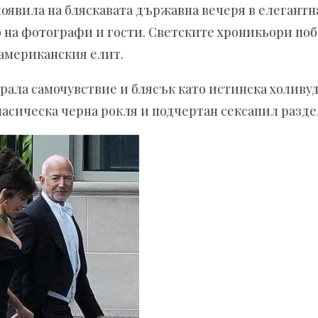
оявила на бляскавата държавна вечеря в елегантн
на фотографи и гости. Светските хроникьори побъ
 американския елит.
рала самочувствие и блясък като истинска холиву
класическа черна рокля и подчертан сексапил раз