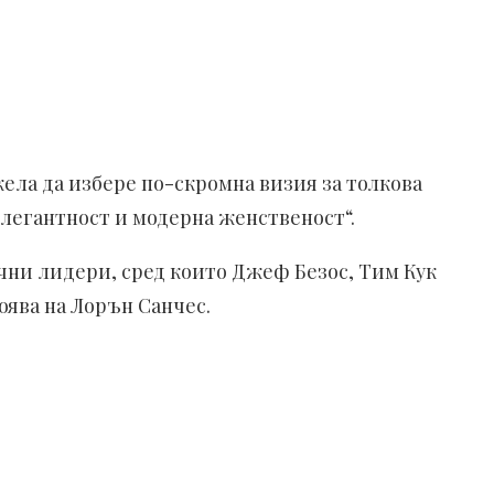
ела да избере по-скромна визия за толкова
легантност и модерна женственост“.
чни лидери, сред които Джеф Безос, Тим Кук
оява на Лорън Санчес.