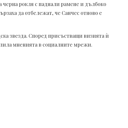
а черна рокля с паднали рамене и дълбоко
рзаха да отбележат, че Санчес отново е
дска звезда. Според присъстващи визията ѝ
делила мненията в социалните мрежи.