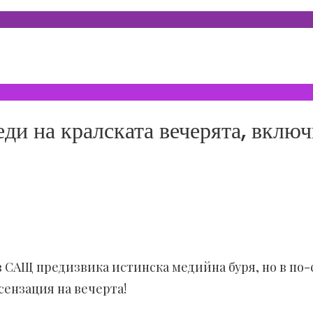
ди на кралската вечерята, включ
в САЩ предизвика истинска медийна буря, но в по-с
сензация на вечерта!