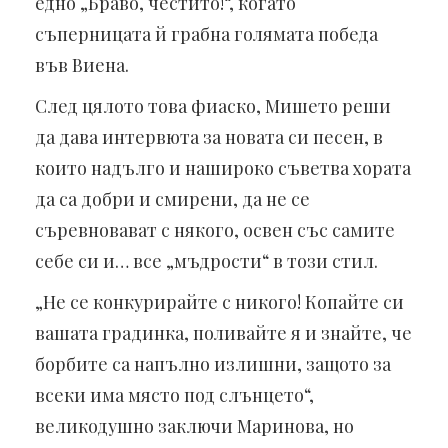
едно „Браво, честито!“, когато
съперницата й грабна голямата победа
във Виена.
След цялото това фиаско, Мишето реши
да дава интервюта за новата си песен, в
които надълго и нашироко съветва хората
да са добри и смирени, да не се
съревновават с някого, освен със самите
себе си и… все „мъдрости“ в този стил.
„Не се конкурирайте с никого! Копайте си
вашата градинка, поливайте я и знайте, че
борбите са напълно излишни, защото за
всеки има място под слънцето“,
великодушно заключи Маринова, но