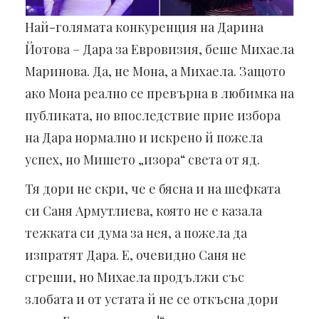
Най-голямата конкуренция на Дарина
Йотова – Дара за Евровизия, беше Михаела
Маринова. Да, не Мона, а Михаела. Защото
ако Мона реално се превърна в любимка на
публиката, но впоследствие прие избора
на Дара нормално и искрено й пожела
успех, но Мишето „изора“ света от яд.
Тя дори не скри, че е бясна и на шефката
си Саня Армутлиева, която не е казала
тежката си дума за нея, а пожела да
изпратят Дара. Е, очевидно Саня не
сгреши, но Михаела продължи със
злобата и от устата й не се откъсна дори