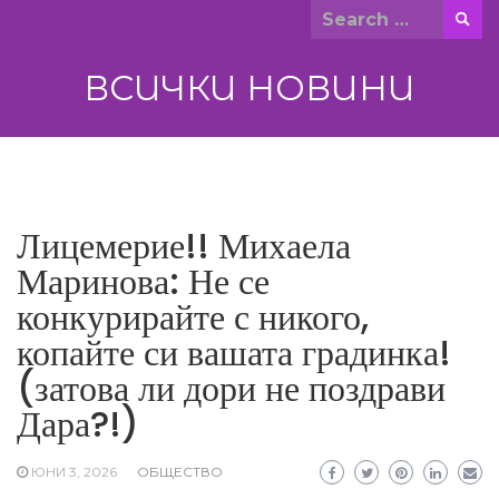
Skip
Search
to
for:
content
ВСИЧКИ НОВИНИ
Лицемерие!! Михаела
Маринова: Не се
конкурирайте с никого,
копайте си вашата градинка!
(затова ли дори не поздрави
Дара?!)
ЮНИ 3, 2026
ОБЩЕСТВО