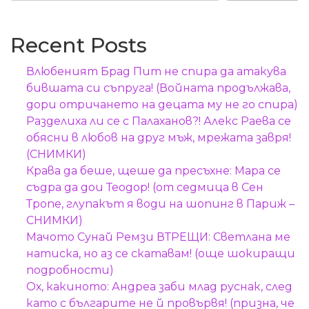
Recent Posts
Влюбеният Брад Пит не спира да атакува
бившата си съпруга! (Войната продължава,
дори отричането на децата му не го спира)
Разделиха ли се с Палаханов?! Алекс Раева се
обясни в любов на друг мъж, мрежата завря!
(СНИМКИ)
Крава да беше, щеше да пресъхне: Мара се
съдра да дои Теодор! (от седмица в Сен
Тропе, глупакът я води на шопинг в Париж –
СНИМКИ)
Мачото Сунай Ремзи ВТРЕЩИ: Светлана ме
натиска, но аз се скатавам! (още шокиращи
подробности)
Ох, какиното: Андреа заби млад руснак, след
като с българите не й провървя! (призна, че