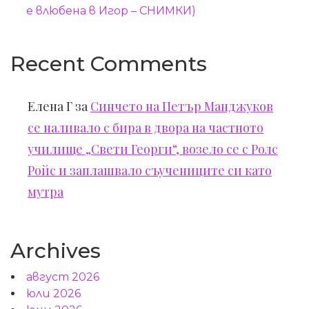
е влюбена в Игор – СНИМКИ)
Recent Comments
Елена Г
за
Синчето на Петър Манджуков
се наливало с бира в двора на частното
училище „Свети Георги“, возело се с Ролс
Ройс и заплашвало съучениците си като
мутра
Archives
август 2026
юли 2026