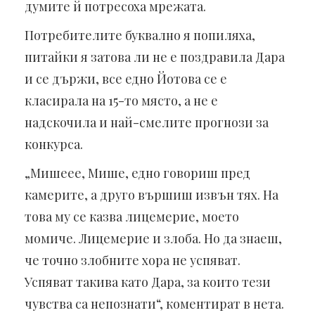
думите й потресоха мрежата.
Потребителите буквално я попиляха,
питайки я затова ли не е поздравила Дара
и се държи, все едно Йотова се е
класирала на 15-то място, а не е
надскочила и най-смелите прогнози за
конкурса.
„Мишеее, Мише, едно говориш пред
камерите, а друго вършиш извън тях. На
това му се казва лицемерие, моето
момиче. Лицемерие и злоба. Но да знаеш,
че точно злобните хора не успяват.
Успяват такива като Дара, за които тези
чувства са непознати“, коментират в нета.