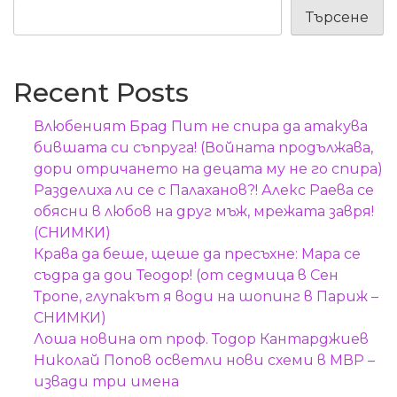
Търсене
Recent Posts
Влюбеният Брад Пит не спира да атакува
бившата си съпруга! (Войната продължава,
дори отричането на децата му не го спира)
Разделиха ли се с Палаханов?! Алекс Раева се
обясни в любов на друг мъж, мрежата завря!
(СНИМКИ)
Крава да беше, щеше да пресъхне: Мара се
съдра да дои Теодор! (от седмица в Сен
Тропе, глупакът я води на шопинг в Париж –
СНИМКИ)
Лоша новина от проф. Тодор Кантарджиев
Николай Попов осветли нови схеми в МВР –
извади три имена