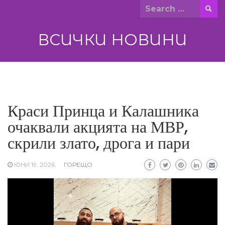
Skip
Search
to
for:
content
ВСИЧКИ НОВИНИ
Краси Принца и Калашника
очаквали акцията на МВР,
скрили злато, дрога и пари
ЮНИ 19, 2026
ГОРЕЩО