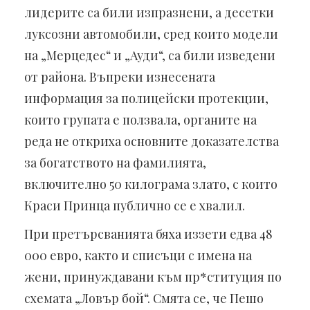
лидерите са били изпразнени, а десетки
луксозни автомобили, сред които модели
на „Мерцедес“ и „Ауди“, са били изведени
от района. Въпреки изнесената
информация за полицейски протекции,
които групата е ползвала, органите на
реда не откриха основните доказателства
за богатството на фамилията,
включително 50 килограма злато, с които
Краси Принца публично се е хвалил.
При претърсванията бяха иззети едва 48
000 евро, както и списъци с имена на
жени, принуждавани към пр*ституция по
схемата „Ловър бой“. Смята се, че Пешо