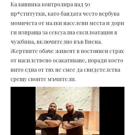
Калашника контролира над 50
пр*ститутки, като бандата често вербува
момичета от малки населени места и дори
ги изпраща за сексуална експлоатация в
чужбина, включително във Виена.
Жертвите обаче живеят в постоянен страх
от насилствено осакатяване, поради което
нито една от тях не смее да свидетелства
срещу своите мъчители.