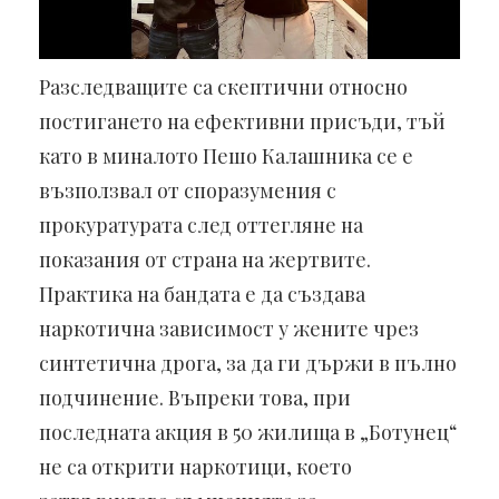
Разследващите са скептични относно
постигането на ефективни присъди, тъй
като в миналото Пешо Калашника се е
възползвал от споразумения с
прокуратурата след оттегляне на
показания от страна на жертвите.
Практика на бандата е да създава
наркотична зависимост у жените чрез
синтетична дрога, за да ги държи в пълно
подчинение. Въпреки това, при
последната акция в 50 жилища в „Ботунец“
не са открити наркотици, което