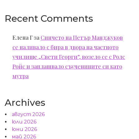
Recent Comments
Елена Г
за
Синчето на Петър Манджуков
се наливало с бира в двора на частното
училище „Свети Георги“, возело се с Ролс
Ройс и заплашвало съучениците си като
мутра
Archives
август 2026
юли 2026
юни 2026
май 2026