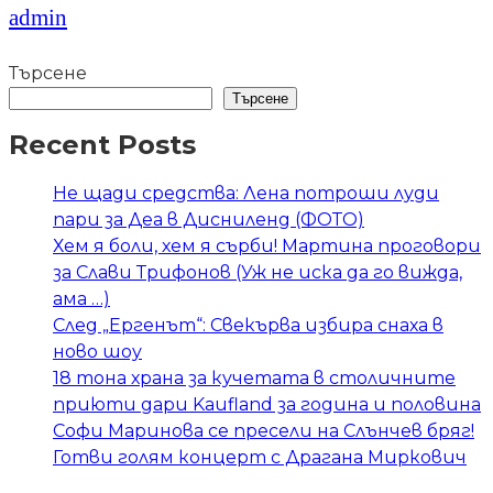
admin
Търсене
Търсене
Recent Posts
Не щади средства: Лена потроши луди
пари за Деа в Дисниленд (ФОТО)
Хем я боли, хем я сърби! Мартина проговори
за Слави Трифонов (Уж не иска да го вижда,
ама …)
След „Ергенът“: Свекърва избира снаха в
ново шоу
18 тона храна за кучетата в столичните
приюти дари Kaufland за година и половина
Софи Маринова се пресели на Слънчев бряг!
Готви голям концерт с Драгана Миркович