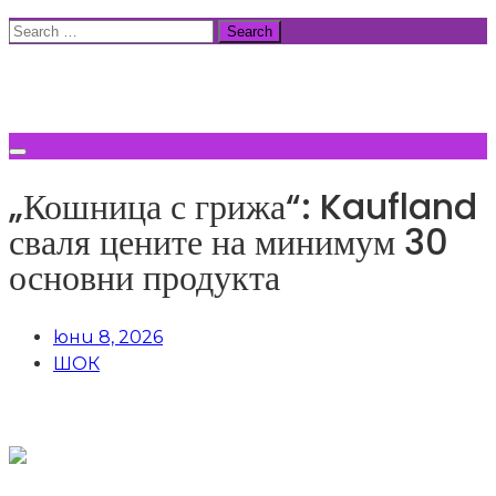
Skip
Search
to
for:
ВСИЧКИ НОВИНИ
content
„Кошница с грижа“: Kaufland
сваля цените на минимум 30
основни продукта
юни 8, 2026
ШОК