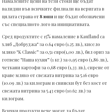
Намалените цени на тези стоки ще бъдат
валидни във всичките филиали на веригата в
цялата страна от
8 юни
и ще бъдат обозначени
със специалното лого на инициативата.
Сред продуктите с 15% намаление в Kaufland са
хляб „Добруджа“ за 0.64 евро (1.25 лв.), кисело
мляко “K Classic” за 0,51 евро(1,00 лв.), бял ориз за
готвене “Наша кухня” (1 кг.) за 0,95 евро (1,86 лв.),
четкани картофи за 0,68 евро (1,33 лв.), сирене от
краве мляко от свежата витрина за 5.16 евро
(10.09 лв.) за килограм и свински бут без кост от
свежата витрина за 5.43 евро (10.62 лв.) за
килограм.
Всички продукти вече могат да бъдат