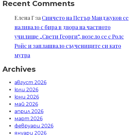
Recent Comments
Елена Г
за
Синчето на Петър Манджуков се
наливало с бира в двора на частното
училище „Свети Георги“, возело се с Ролс
Ройс и заплашвало съучениците си като
мутра
Archives
август 2026
юли 2026
юни 2026
май 2026
април 2026
март 2026
февруари 2026
януари 2026