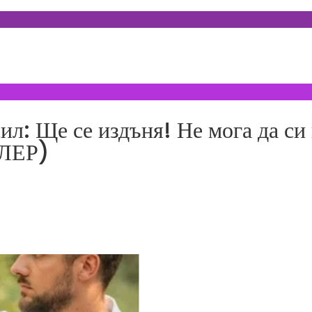
 Ще се издъня! Не мога да си пр
ЙЛЕР)