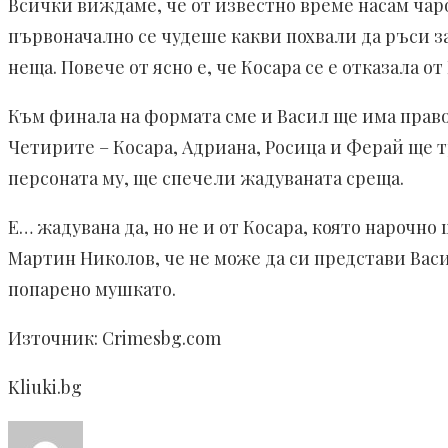
Всички виждаме, че от известно време насам чаро
първоначално се чудеше какви похвали да ръси за
неща. Повече от ясно е, че Косара се е отказала о
Към финала на формата сме и Васил ще има правото
Четирите – Косара, Адриана, Росица и Ферай ще т
персоната му, ще спечели жадуваната среща.
Е… жадувана да, но не и от Косара, която нарочно 
Мартин Николов, че не може да си представи Васил
попарено мушкато.
Източник: Crimesbg.com
Kliuki.bg