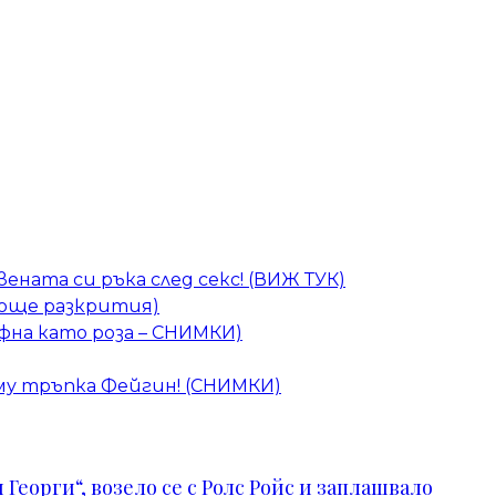
ената си ръка след секс! (ВИЖ ТУК)
 (още разкрития)
фна като роза – СНИМКИ)
 му тръпка Фейгин! (СНИМКИ)
Георги“, возело се с Ролс Ройс и заплашвало