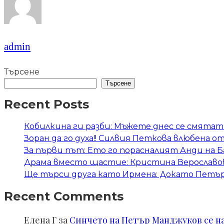
admin
Търсене
Търсене
Recent Posts
Кобилкина ги разби: Мъжете днес се смятат 
Зоран да го духа!! Силвия Петкова влюбена о
За първи път: Ето го порасналият Анди на 
Драма вместо щастие: Кристина Верославов
Ще търси друга като Ирмена: Докато Петър 
Recent Comments
Елена Г
за
Синчето на Петър Манджуков се нал