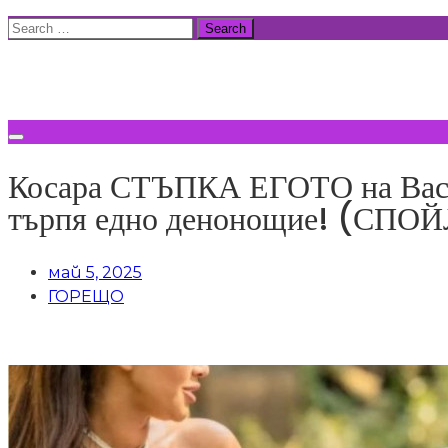
Skip
Search
to
for:
ВСИЧКИ НОВИНИ
content
Косара СТЪПКА ЕГОТО на Васил:
търпя едно денонощие! (СПО
май 5, 2025
ГОРЕЩО