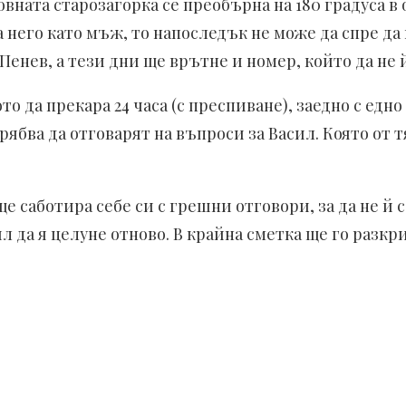
вната старозагорка се преобърна на 180 градуса в
 него като мъж, то напоследък не може да спре да 
т Пенев, а тези дни ще врътне и номер, който да не 
 да прекара 24 часа (с преспиване), заедно с едно 
рябва да отговарят на въпроси за Васил. Която от 
ще саботира себе си с грешни отговори, за да не й с
 да я целуне отново. В крайна сметка ще го разкри