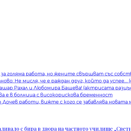
за голяма работа, но жените свършват със собств
тново: Не мисля, че е раждан друг, който да успее…
Башар Рахал и Любомира Башева! (актрисата разцъ
а е в болница с високорискова бременност
Дочев работи, вижте с кого се забавлява новата
ивало с бира в двора на частното училище „Свети 