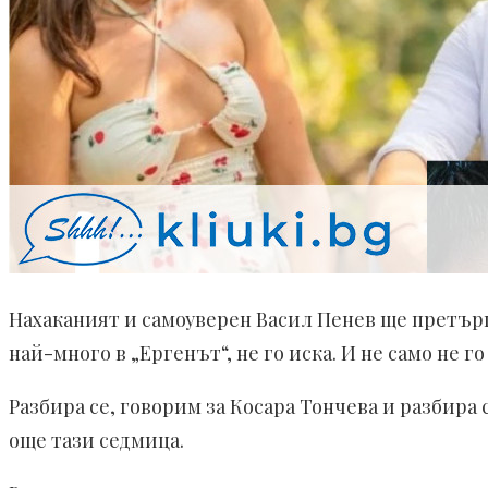
Нахаканият и самоуверен Васил Пенев ще претърп
най-много в „Ергенът“, не го иска. И не само не г
Разбира се, говорим за Косара Тончева и разбира 
още тази седмица.