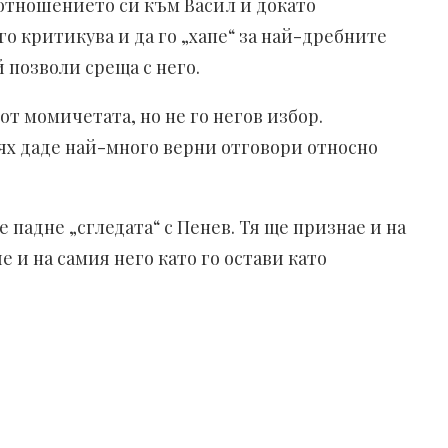
 отношението си към Васил и докато
го критикува и да го „хапе“ за най-дребните
й позволи среща с него.
от момичетата, но не го негов избор.
тях даде най-много верни отговори относно
е падне „сгледата“ с Пенев. Тя ще признае и на
е и на самия него като го остави като