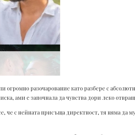
и огромно разочарование като разбере с абсолютна
о иска, ами е започнала да чувства дори леко отвра
се, че с нейната присъща директност, тя няма да м