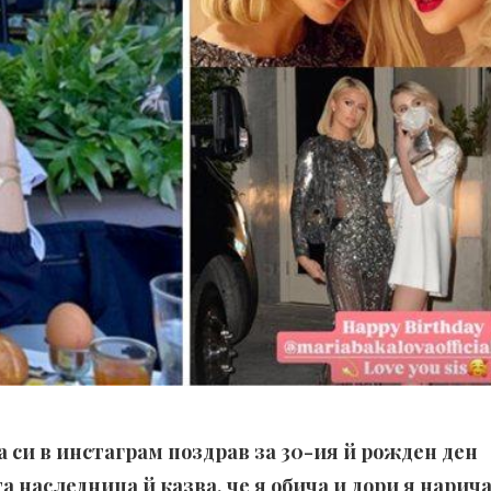
 си в инстаграм поздрав за 30-ия й рожден ден
 наследница й казва, че я обича и дори я нарич