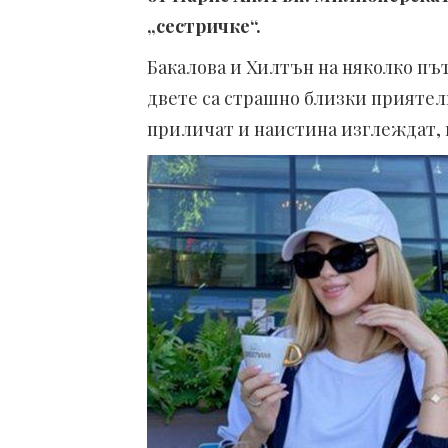
„сестричке“.
Бакалова и Хилтън на няколко пъ
двете са страшно близки приятелк
приличат и наистина изглеждат, 