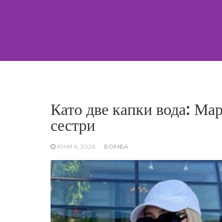
Skip
to
content
Като две капки вода: Ма
сестри
ЮНИ 6, 2026
БОМБА