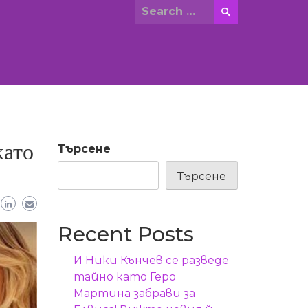
Search
for:
като
Търсене
Търсене
Recent Posts
И Ники Кънчев се разведе
тайно като Геро
Мартина забрави за