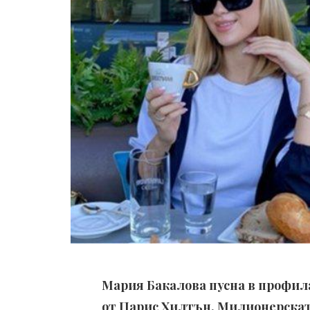
Мария Бакалова пусна в профила
от Парис Хилтън. Милионерската