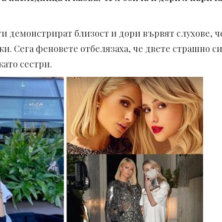
ти демонстрират близост и дори вървят слухове, ч
и. Сега феновете отбелязаха, че двете страшно с
като сестри.