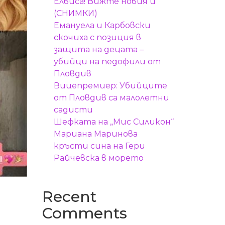
Елвиса! Вижте новия й
(СНИМКИ)
Емануела и Карбовски
скочиха с позиция в
защита на децата –
убийци на педофили от
Пловдив
Вицепремиер: Убийците
от Пловдив са малолетни
садисти
Шефката на „Мис Силикон“
Мариана Маринова
кръсти сина на Гери
Райчевска в морето
Recent
Comments
а