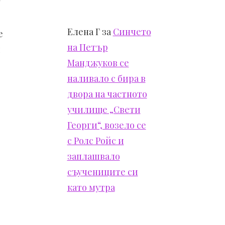
Елена Г
за
Синчето
е
на Петър
и
Манджуков се
наливало с бира в
двора на частното
училище „Свети
Георги“, возело се
с Ролс Ройс и
заплашвало
съучениците си
като мутра