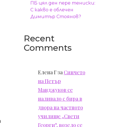
ПБ цял ден пере тениски:
С какво е облечен
Димитър Стоянов?
Recent
Comments
Елена Г
за
Синчето
на Петър
Манджуков се
наливало с бира в
двора на частното
училище „Свети
а
Георги“, возело се