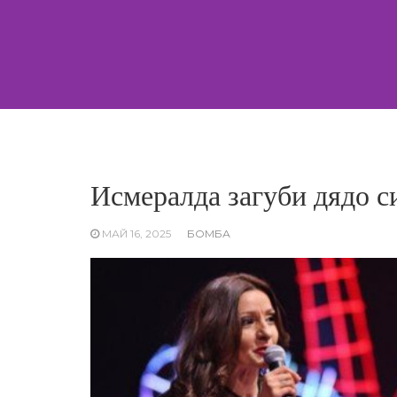
Skip
to
content
Исмералда загуби дядо с
МАЙ 16, 2025
БОМБА