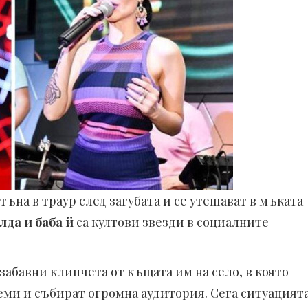
ъна в траур след загубата и се утешават в мъката
да и баба й
са култови звезди в социалните
абавни клипчета от къщата им на село, в която
еми и събират огромна аудитория. Сега ситуацият