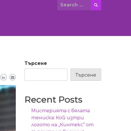
Search
for:
Търсене
Търсене
Recent Posts
Мистерията с бялата
тениска: Кой изтри
логото на „Кинтекс“ от