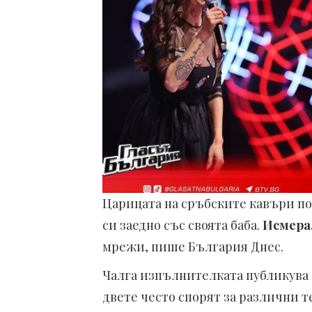
Царицата на сръбските кавъри пот
си заедно със своята баба.
Исмерал
мрежи, пише България Днес.
Чалга изпълнителката публикува з
двете често спорят за различни т