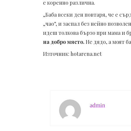
е коренно различна.
„Баба всеки ден повтаря, че е сърд
„чао“, и заспал без нейно позволе
идеш толкова бързо при мама и б
на добро място.
Не дядо, а моят б
Източник: hotarena.net
admin