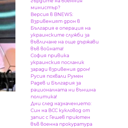
гърдите на военния
министър?
Версия в BNEWS:
Взривеният дрон в
България е операция на
украинските служби за
въвличане на още държави
във войната!
София привика
украинския посланик
заради взривения дрон!
Русия похвали Румен
Радев и България за
рационалната ни външна
политика!
Дни след назначението:
Син на ВСС кукловод от
запис с Гешев приютен
във военна прокуратура