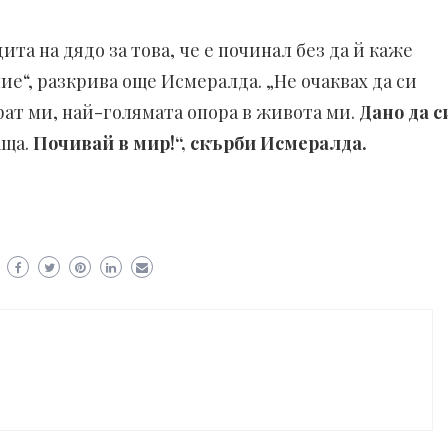
ита на дядо за това, че е починал без да й каже
ние“, разкрива още Исмералда. „Не очаквах да си
рат ми, най-голямата опора в живота ми.
Дано да с
аща.
Почивай в мир!“, скърби Исмералда.