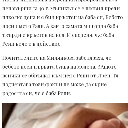
ненавършила 40 г. мъникът се е появил преди
няколко дена и е бил кръстен на баба си, Бебето
носи името Раян. А както самата ми горда баба
твърди е кръстен на нея. И споделя. ч,е баба
Рени вече е в действие.
Почитателите на Милянкова забелязаха, че
бебето носи първата буква на модела. ЗАщото
всички се обръщат към нея с Рени от Ирен. Тя
подчертава този факт и не може да скрие
радостта си, че е баба Рени.