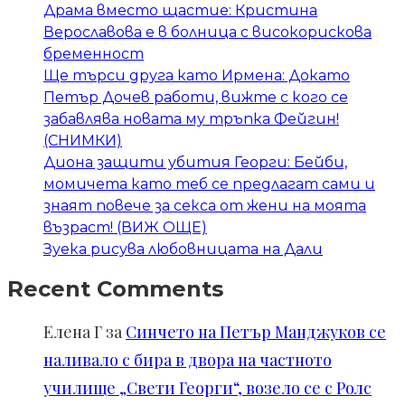
Драма вместо щастие: Кристина
Верославова е в болница с високорискова
бременност
Ще търси друга като Ирмена: Докато
Петър Дочев работи, вижте с кого се
забавлява новата му тръпка Фейгин!
(СНИМКИ)
Диона защити убития Георги: Бейби,
момичета като теб се предлагат сами и
знаят повече за секса от жени на моята
възраст! (ВИЖ ОЩЕ)
Зуека рисува любовницата на Дали
Recent Comments
Елена Г
за
Синчето на Петър Манджуков се
наливало с бира в двора на частното
училище „Свети Георги“, возело се с Ролс