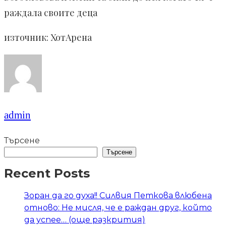
раждала своите деца
източник: ХотАрена
admin
Търсене
Търсене
Recent Posts
Зоран да го духа!! Силвия Петкова влюбена
отново: Не мисля, че е раждан друг, който
да успее… (още разкрития)