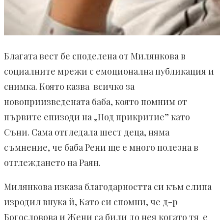
Благата вест бе споделена от Милянкова в
социалните мрежи с емоционална публикация и
снимка. Която казва всичко за
новоприизведената баба, която помним от
първите епизоди на „Под прикритие” като
Съни. Сама отгледала шест деца, няма
съмнение, че баба Рени ще е много полезна в
отглеждането на Раян.
Милянкова изказа благодарността си към елипа
изродил внука й, Като си спомни, че д-р
Богословова и Жени са били до нея когато тя е