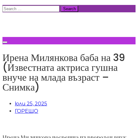
Skip
Search
to
for:
ВСИЧКИ НОВИНИ
content
Ирена Милянкова баба на 39
(Известната актриса гушна
внуче на млада възраст –
Снимка)
юли 25, 2025
ГОРЕЩО
Ирена Милянкова посрещна първороден внук