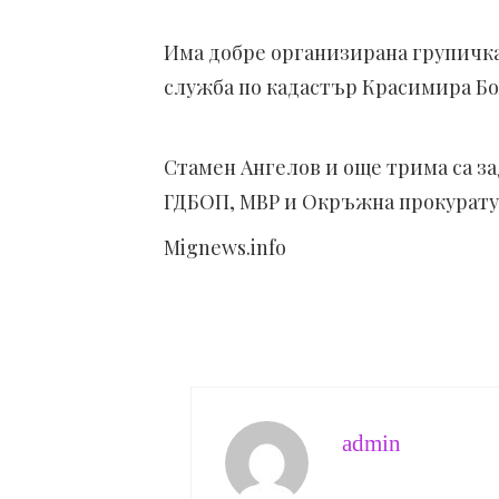
Има добре организирана групичка 
служба по кадастър Красимира Б
Стамен Ангелов и още трима са з
ГДБОП, МВР и Окръжна прокурату
Mignews.info
admin