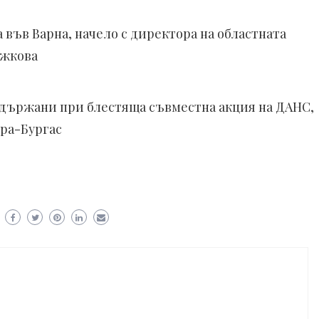
във Варна, начело с директора на областната
ожкова
адържани при блестяща съвместна акция на ДАНС,
ра-Бургас