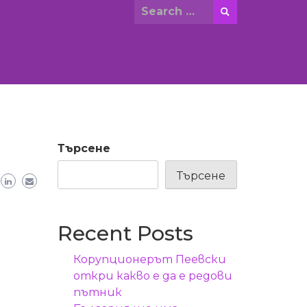
Search
for:
Търсене
Търсене
Recent Posts
Корупционерът Пеевски
откри какво е да е редови
пътник