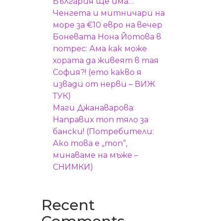
България ще има…
Ченгета и митничари на
море за €10 евро на вечер
Боневата Нона Йотова в
потрес: Ама как може
хората да живеят в тая
София?! (ето какво я
извади от нерви – ВИЖ
ТУК)
Маги Джанаварова:
Направих топ тяло за
бански! (Потребители:
Ако това е „топ“,
минаваме на мъже –
СНИМКИ)
Recent