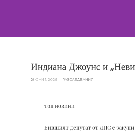
Skip
to
content
Индиана Джоунс и „Неви
ЮНИ 1, 2026
РАЗСЛЕДВАНИЯ
топ новини
Бившият депутат от ДПС е закупи