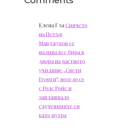
Comments
Елена Г
за
Синчето
на Петър
Манджуков се
наливало с бира в
двора на частното
училище „Свети
Георги“, возело се
с Ролс Ройс и
заплашвало
съучениците си
като мутра