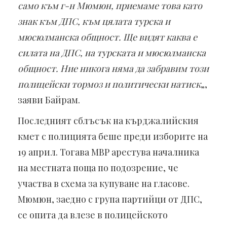
само към г-н Мюмюн, приемаме това като
знак към ДПС, към цялата турска и
мюсюлманска общност. Ще видят каква е
силата на ДПС, на турската и мюсюлманска
общност. Ние никога няма да забравим този
полицейски тормоз и политически натиск
„,
заяви Байрам.
Последният сблъсък на кърджалийския
кмет с полицията беше преди изборите на
19 април. Тогава МВР арестува началника
на местната поща по подозрение, че
участва в схема за купуване на гласове.
Мюмюн, заедно с група партийци от ДПС,
се опита да влезе в полицейското