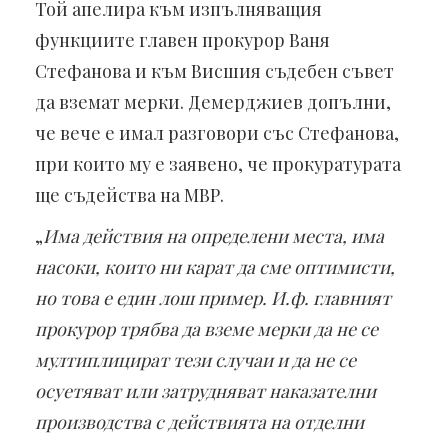
Той апелира към изпълняващия
функциите главен прокурор Ваня
Стефанова и към Висшия съдебен съвет
да вземат мерки. Демерджиев допълни,
че вече е имал разговори със Стефанова,
при които му е заявено, че прокуратурата
ще съдейства на МВР.
„
Има действия на определени места, има
насоки, които ни карат да сме оптимисти,
но това е един лош пример. И.ф. главният
прокурор трябва да вземе мерки да не се
мултиплицират тези случаи и да не се
осуетяват или затрудняват наказателни
производства с действията на отделни