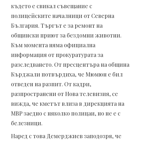
където е свикал съвещание с
полицейските началници от Северна
България. Търгът е за ремонт на
общински приют за бездомни животни.
Към момента няма официална
информация от прокуратурата за
разследването. От пресцентъра на община
Кърджали потвърдиха, че Мюмюн е бил
отведен на разпит. От кадри,
разпространени от Нова телевизия, се
вижда, че кметът влиза в дирекцията на
МВР заедно с няколко полицаи, но не е с
белезници.
Наред с това Демерджиев заподозря, че