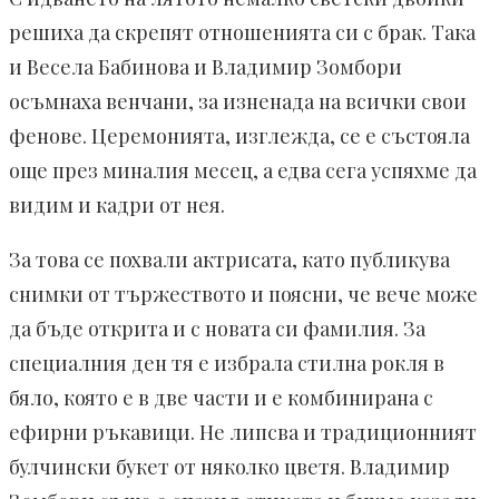
решиха да скрепят отношенията си с брак. Така
и Весела Бабинова и Владимир Зомбори
осъмнаха венчани, за изненада на всички свои
фенове. Церемонията, изглежда, се е състояла
още през миналия месец, а едва сега успяхме да
видим и кадри от нея.
За това се похвали актрисата, като публикува
снимки от тържеството и поясни, че вече може
да бъде открита и с новата си фамилия. За
специалния ден тя е избрала стилна рокля в
бяло, която е в две части и е комбинирана с
ефирни ръкавици. Не липсва и традиционният
булчински букет от няколко цветя. Владимир