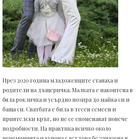
През 2020 година младоженците станаха и
родители на дъщеричка. Малката е наконтена в
бяла рокличка и усърдно позира до майка си и
баща си. Сватбата е била в тесен семеен и
приятелски кръг, но не се споменават повече
подробности. На практика всичко около
церемонията и купона след това бе запазено в