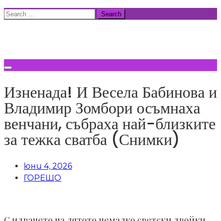
Skip
Search
to
for:
ВСИЧКИ НОВИНИ
content
Изненада! И Весела Бабинова и
Владимир Зомбори осъмнаха
венчани, събраха най-близките
за тежка сватба (Снимки)
юни 4, 2026
ГОРЕЩО
С идването на лятото немалко светски двойки