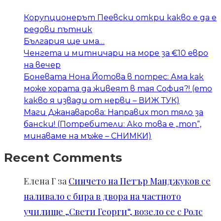
Корупционерът Пеевски откри какво е да е
редови пътник
България ще има…
Ченгета и митничари на море за €10 евро
на вечер
Боневата Нона Йотова в потрес: Ама как
може хората да живеят в тая София?! (ето
какво я извади от нерви – ВИЖ ТУК)
Маги Джанаварова: Направих топ тяло за
бански! (Потребители: Ако това е „топ“,
минаваме на мъже – СНИМКИ)
Recent Comments
Елена Г
за
Синчето на Петър Манджуков се
наливало с бира в двора на частното
училище „Свети Георги“, возело се с Ролс