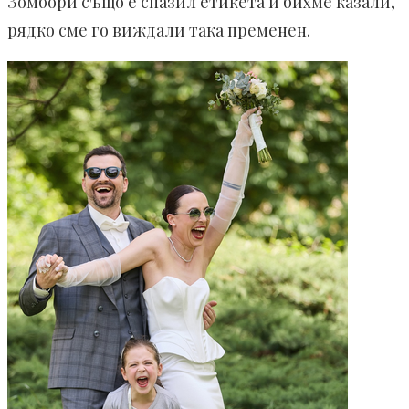
Зомбори също е спазил етикета и бихме казали,
рядко сме го виждали така пременен.