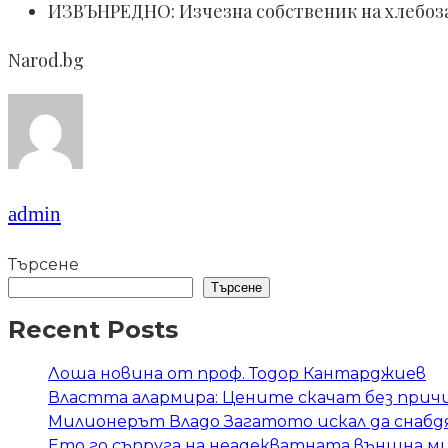
ИЗВЪНРЕДНО: Изчезна собственик на хлебоз
Narod.bg
admin
Търсене
Търсене
Recent Posts
Лоша новина от проф. Тодор Кантарджиев
Властта алармира: Цените скачат без прич
Милионерът Владо Загатото искал да снабдя
Ето го съпруга на неадекватната външна м