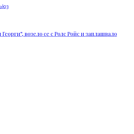
съюз
Георги“, возело се с Ролс Ройс и заплашвало