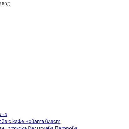
авод
ина
ва с кафе новата власт
инистърка Велислава Петрова