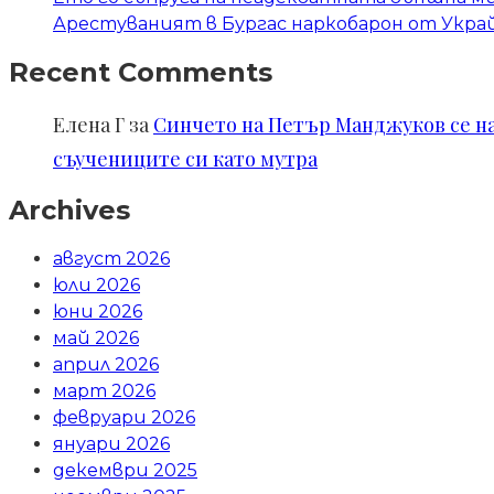
Арестуваният в Бургас наркобарон от Украй
Recent Comments
Елена Г
за
Синчето на Петър Манджуков се нал
съучениците си като мутра
Archives
август 2026
юли 2026
юни 2026
май 2026
април 2026
март 2026
февруари 2026
януари 2026
декември 2025