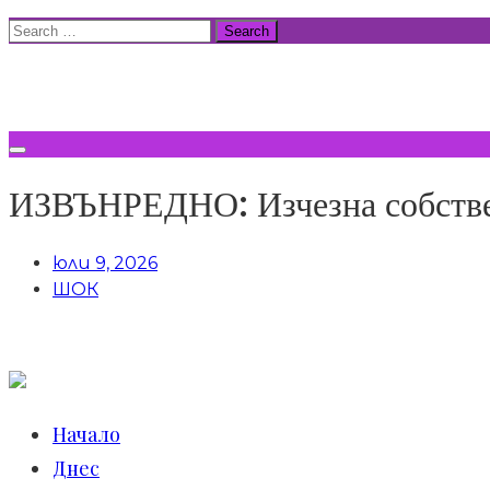
Skip
Search
to
for:
ВСИЧКИ НОВИНИ
content
ИЗВЪНРЕДНО: Изчезна собстве
юли 9, 2026
ШОК
Начало
Днес