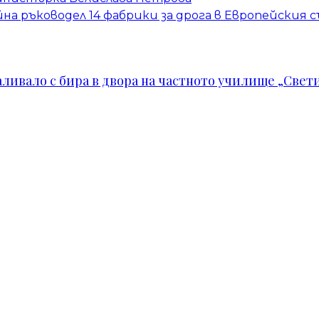
на ръководел 14 фабрики за дрога в Европейския 
ивало с бира в двора на частното училище „Свети 