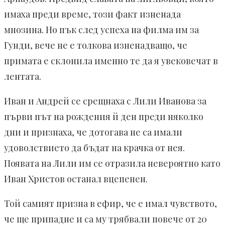
имаха преди време, този факт изненада
мнозина. Но пък след успеха на филма им за
Гунди, вече не е толкова изненадващо, че
примата е склонила именно те да я увековечат в
лентата.
Иван и Андрей се срещнаха с Лили Иванова за
първи път на рождения й ден преди няколко
дни и признаха, че дотогава не са имали
удоволствието да бъдат на крачка от нея.
Появата на Лили им се отразила невероятно като
Иван Христов останал вцепенен.
Той самият призна в ефир, че е имал чувството,
че ще припадне и са му трябвали повече от 20