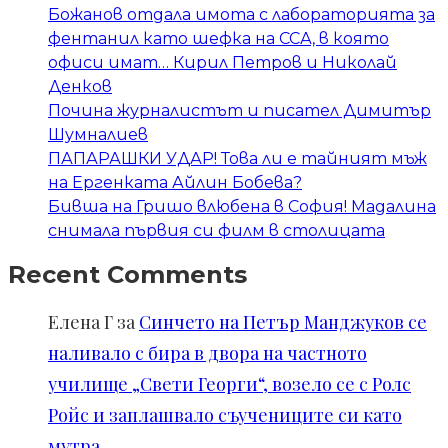
Божанов отдала имота с лабораторията за
фентанил като шефка на ССА, в която
офиси имат… Кирил Петров и Николай
Денков
Почина журналистът и писател Димитър
Шумналиев
ПАПАРАШКИ УДАР! Това ли е тайният мъж
на Ергенката Айлин Бобева?
Бивша на Гришо влюбена в София! Мадалина
снимала първия си филм в столицата
Recent Comments
Елена Г
за
Синчето на Петър Манджуков се
наливало с бира в двора на частното
училище „Свети Георги“, возело се с Ролс
Ройс и заплашвало съучениците си като
мутра