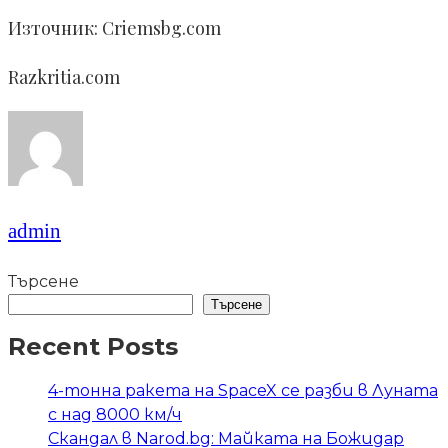
Източник: Criemsbg.com
Razkritia.com
admin
Търсене
Търсене
Recent Posts
4-тонна ракета на SpaceX се разби в Луната
с над 8000 км/ч
Скандал в Narod.bg: Майката на Божидар