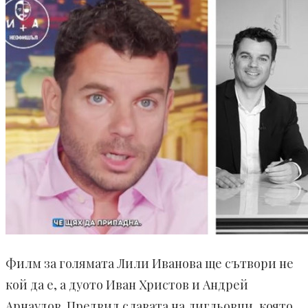
Филм за голямата Лили Иванова ще сътвори не
кой да е, а дуото Иван Христов и Андрей
Арнаудов. Предвид славата на лигльовци, която