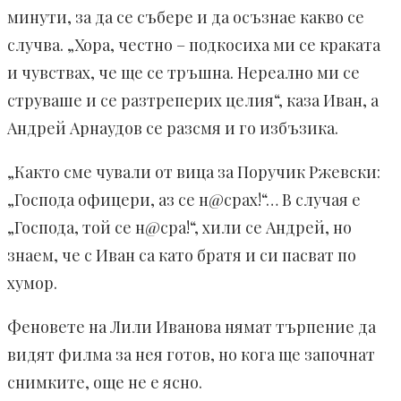
минути, за да се събере и да осъзнае какво се
случва. „Хора, честно – подкосиха ми се краката
и чувствах, че ще се тръшна. Нереално ми се
струваше и се разтреперих целия“, каза Иван, а
Андрей Арнаудов се разсмя и го избъзика.
„Както сме чували от вица за Поручик Ржевски:
„Господа офицери, аз се н@срах!“… В случая е
„Господа, той се н@сра!“, хили се Андрей, но
знаем, че с Иван са като братя и си пасват по
хумор.
Феновете на Лили Иванова нямат търпение да
видят филма за нея готов, но кога ще започнат
снимките, още не е ясно.