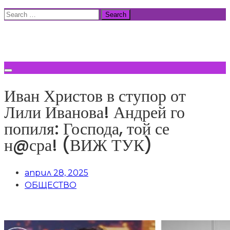
Skip
Search
to
for:
ВСИЧКИ НОВИНИ
content
Иван Христов в ступор от
Лили Иванова! Андрей го
попиля: Господа, той се
н@сра! (ВИЖ ТУК)
април 28, 2025
ОБЩЕСТВО