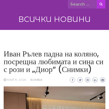
Skip
Search
to
for:
content
ВСИЧКИ НОВИНИ
Иван Рълев падна на коляно,
посрещна любимата и сина си
с рози и „Диор“ (Снимки)
МАЙ 19, 2026
БОМБА