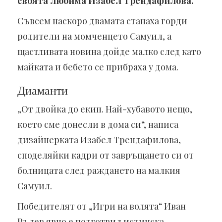
своята любима Изабел Трендафилова.
Съвсем наскоро двамата станаха горди
родители на момченцето Самуил, а
щастливата новина дойде малко след като
майката и бебето се прибраха у дома.
Диаманти
„От двойка до екип. Най-хубавото нещо,
което сме донесли в дома си“, написа
дизайнерката Изабел Трендафилова,
споделяйки кадри от завръщането си от
болницата след раждането на малкия
Самуил.
Победителят от „Игри на волята“ Иван
Рълев явно е подготвил истинска