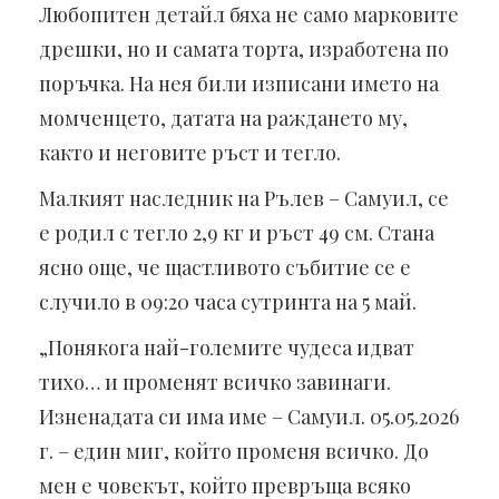
Любопитен детайл бяха не само марковите
дрешки, но и самата торта, изработена по
поръчка. На нея били изписани името на
момченцето, датата на раждането му,
както и неговите ръст и тегло.
Малкият наследник на Рълев – Самуил, се
е родил с тегло 2,9 кг и ръст 49 см. Стана
ясно още, че щастливото събитие се е
случило в 09:20 часа сутринта на 5 май.
„Понякога най-големите чудеса идват
тихо… и променят всичко завинаги.
Изненадата си има име – Самуил. 05.05.2026
г. – един миг, който променя всичко. До
мен е човекът, който превръща всяко