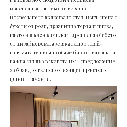
изненада за любимите си хора.
Посрещането включвало стая, изпълнена с
букети от рози, празнична торта и питка,
както и пълен комплект дрешки за бебето
от дизайнерската марка „Диор“. Най-
голямата изненада обаче била следващата
важна стъпка в живота им – предложение
за брак, допълнено с изящен пръстен с
фини диаманти.