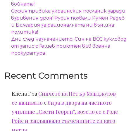
войната!
София привика украинския посланик заради
взривения дрон! Русия похвали Румен Радев
и България за рационалната ни външна
политика!
Дни след назначението: Син на ВСС кукловод
от запис с Гешев приютен във военна
прокуратура
Recent Comments
Елена Г
за
Синчето на Петър Манджуков
се наливало с бира в двора на частното
училище „Свети Георги“, возело се с Ролс
Ройс и заплашвало съучениците си като
мутра