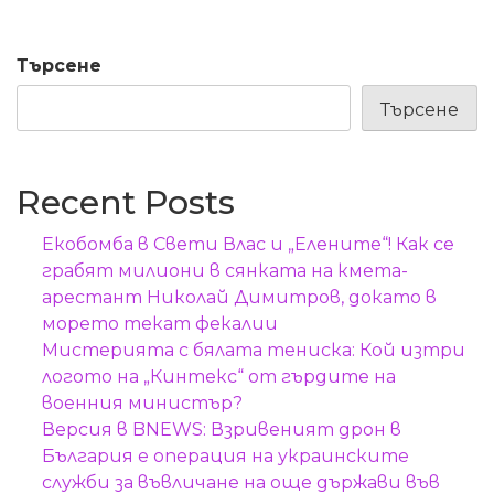
Търсене
Търсене
Recent Posts
Екобомба в Свети Влас и „Елените“! Как се
грабят милиони в сянката на кмета-
арестант Николай Димитров, докато в
морето текат фекалии
Мистерията с бялата тениска: Кой изтри
логото на „Кинтекс“ от гърдите на
военния министър?
Версия в BNEWS: Взривеният дрон в
България е операция на украинските
служби за въвличане на още държави във