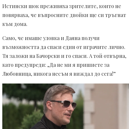
Истински шок преживяха зрителите, които не
повярваха, че въпросните двойки ще си тръгнат
към дома.
Само, че имаше уловка и Даяна получи
възможността да спаси един от играчите лично.
Тя заложи на Бачорски и го спаси. А той отвърна,
като предупреди: „Да не ми я пришиете за
Любовница, никога несъм я виждал до сега!”