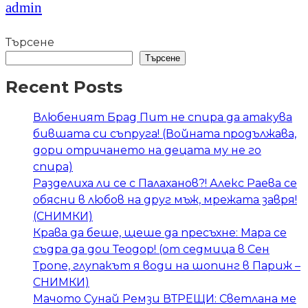
admin
Търсене
Търсене
Recent Posts
Влюбеният Брад Пит не спира да атакува
бившата си съпруга! (Войната продължава,
дори отричането на децата му не го
спира)
Разделиха ли се с Палаханов?! Алекс Раева се
обясни в любов на друг мъж, мрежата завря!
(СНИМКИ)
Крава да беше, щеше да пресъхне: Мара се
съдра да дои Теодор! (от седмица в Сен
Тропе, глупакът я води на шопинг в Париж –
СНИМКИ)
Мачото Сунай Ремзи ВТРЕЩИ: Светлана ме