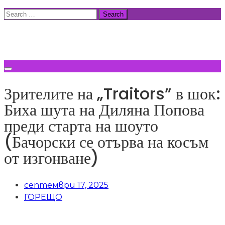
Skip
Search
to
for:
ВСИЧКИ НОВИНИ
content
Зрителите на „Traitors” в шок:
Биха шута на Диляна Попова
преди старта на шоуто
(Бачорски се отърва на косъм
от изгонване)
септември 17, 2025
ГОРЕЩО