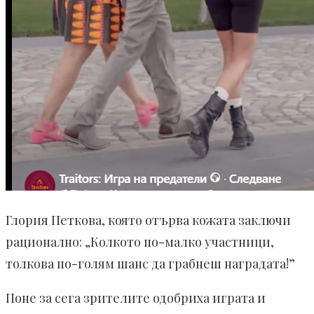
Глория Петкова, която отърва кожата заключи
рационално: „Колкото по-малко участници,
толкова по-голям шанс да грабнеш наградата!”
Поне за сега зрителите одобриха играта и