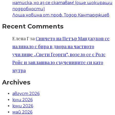
натиска, но аз се скатавам! (още шокиращи
подробности)
Лоша новина от проф. Тодор Кантарджиев
Recent Comments
Елена Г
за
Синчето на Петър Манджуков се
наливало с бира в двора на частното
училище „Свети Георги“, возело се с Ролс
Ройс и заплашвало съучениците си като
мутра
Archives
август 2026
юли 2026
юни 2026
май 2026