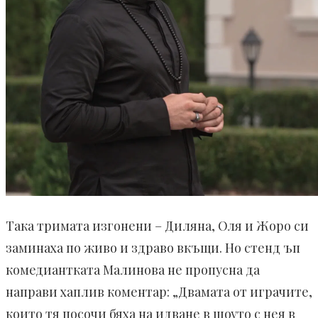
Така тримата изгонени – Диляна, Оля и Жоро си
заминаха по живо и здраво вкъщи. Но стенд ъп
комедиантката Малинова не пропусна да
направи хаплив коментар: „Двамата от играчите,
които тя посочи бяха на идване в шоуто с нея в