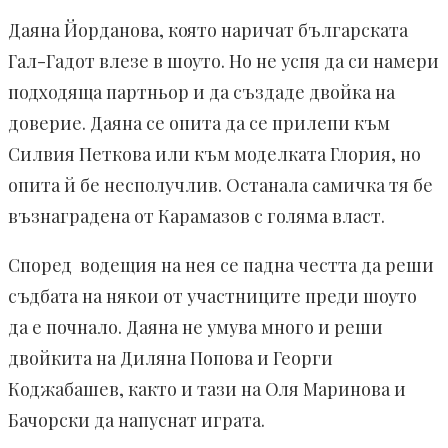
Даяна Йорданова, която наричат българската
Гал-Гадот влезе в шоуто. Но не успя да си намери
подходяща партньор и да създаде двойка на
доверие. Даяна се опита да се прилепи към
Силвия Петкова или към моделката Глория, но
опита й бе несполучлив. Останала самичка тя бе
възнаградена от Карамазов с голяма власт.
Според водещия на нея се падна честта да реши
съдбата на някои от участниците преди шоуто
да е почнало. Даяна не умува много и реши
двойкита на Диляна Попова и Георги
Коджабашев, както и тази на Оля Маринова и
Бачорски да напуснат играта.