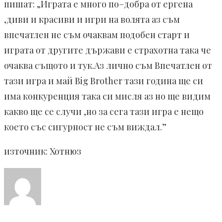
пишат: „
Играта
е
много
по
–
добра
от
ергена
,
диви
и
красиви
и
игри
на
волята
аз
съм
впечатлен
не
съм
очаквам
подобен
старт
и
играта
от
другите
държави
е
страхотна
така
че
очаква
същото
и
тук
.
Аз
лично
съм
Впечатлен
от
тази
игра
и
май
Big Brother
тази
година
ще
си
има
конкуренция
така
си
мисля
аз
но
ще
видим
какво
ще
се
случи
,
но
за
сега
тази
игра
е
нещо
което
със
сигурност
не
съм
виждал
.
”
източник: Хотнюз