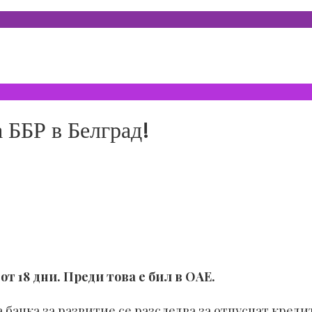
 ББР в Белград!
т 18 дни. Преди това е бил в ОАЕ.
анка за развитие се разследва за отпуснат кредит