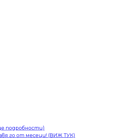
още подробности)
авя го от месеци! (ВИЖ ТУК)