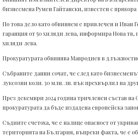
бизнесмена Румен Гайтански, известен с прякора 
По това дело като обвиняем е привлечен и Иван Г
гаранция от 50 хиляди лева, информира Нова тв, 
хиляди лева.
Прокуратурата обвинява Мавродиев в длъжностно п
Събраните данни сочат, че след като бизнесменът
луксозни коли. 30 млн. лв. пък прехвърлил на дру
През декември 2024 година тричленен състав на 
прокуратурата да бъде издадена европейска запов
Съдиите счетоха, че е налице опасност от укриван
територията на България, въпреки факта, че е о