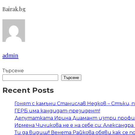
Bairak.bg
admin
Търсене
Търсене
Recent Posts
Гонят с камъни Станислав Недков – Стъки,
ГЕРБ има кандидат-президент!
Депутатката Ирина Диамант изтри профил
Ирмена Чичикова не е на себе си: Александ
Ти да видиш!! Венета Райкова обяви как се п