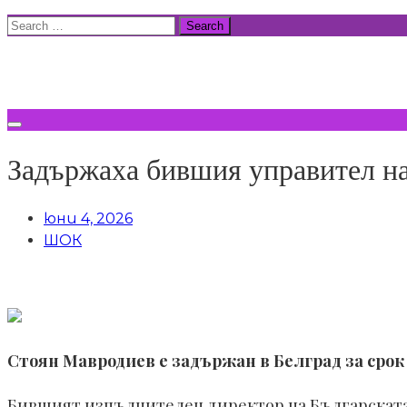
Skip
Search
to
for:
ВСИЧКИ НОВИНИ
content
Задържаха бившия управител на
юни 4, 2026
ШОК
Стоян Мавродиев е задържан в Белград за срок о
Бившият изпълнителен директор на Българската б