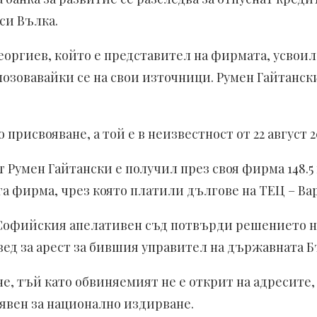
си Вълка.
еоргиев, който е представител на фирмата, усвоил
позовавайки се на свои източници. Румен Гайтанск
рисвояване, а той е в неизвестност от 22 август 2
 Румен Гайтански е получил през своя фирма 148.5 
га фирма, чрез която платили дългове на ТЕЦ – Вар
Софийския апелативен съд потвърди решението на
ед за арест за бившия управител на държавната Бъ
е, тъй като обвиняемият не е открит на адресите, 
бявен за национално издирване.