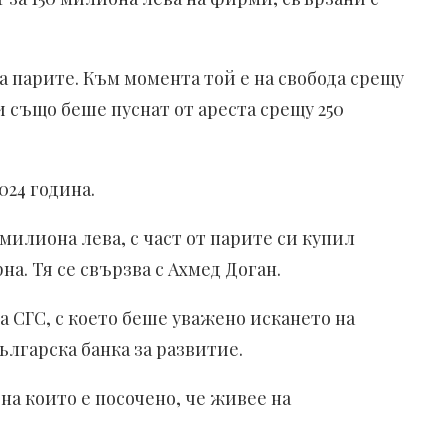
а парите. Към момента той е на свобода срещу
и също беше пуснат от ареста срещу 250
024 година.
милиона лева, с част от парите си купил
на. Тя се свързва с Ахмед Доган.
 СГС, с което беше уважено искането на
лгарска банка за развитие.
на които е посочено, че живее на