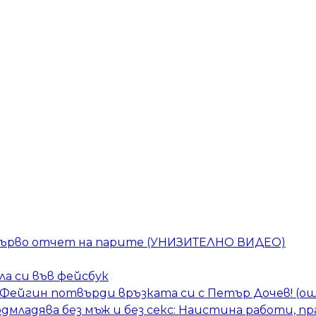
 първо отчет на парите (УНИЗИТЕЛНО ВИДЕО)
а си във фейсбук
ра Фейгин потвърди връзката си с Петър Дочев! (
одмладява без мъж и без секс: Наистина работи, пр