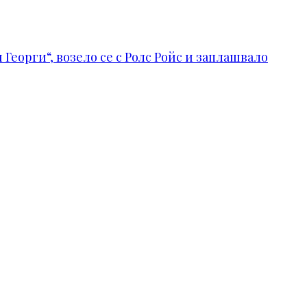
Георги“, возело се с Ролс Ройс и заплашвало