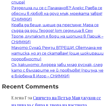
спира)
Разделиха ли се с Палаханов?! Алекс Раева се
обясни в любов на друг мъж, мрежата завря!
(СНИМКИ)
Крава да беше, щеше да пресъхне: Мара се
съдра да дои Теодор! (от седмица в Сен
Тропе, глупакът я води на шопинг в Париж –
СНИМКИ)
Мачото Сунай Ремзи ВТРЕЩИ: Светлана ме
натиска, но аз се скатавам! (още шокиращи
подробности)
Ох, какиното: Андреа заби млад руснак, след
като с българите не й провървя! (призна, че
е влюбена в Игор – СНИМКИ)
Recent Comments
Елена Г
за
Синчето на Петър Манджуков се
наливало с бира в двора на частното