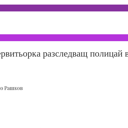
сервитьорка разследващ полицай
ко Рашков