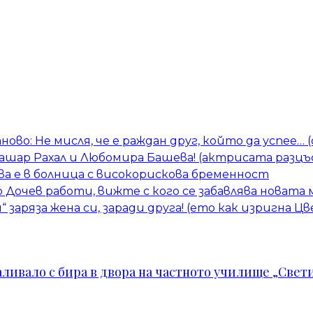
тново: Не мисля, че е раждан друг, който да успее…
Башар Рахал и Любомира Башева! (актрисата разцъ
а е в болница с високорискова бременност
Дочев работи, вижте с кого се забавлява новата
 заряза жена си, заради друга! (ето как изригна 
ивало с бира в двора на частното училище „Свети 