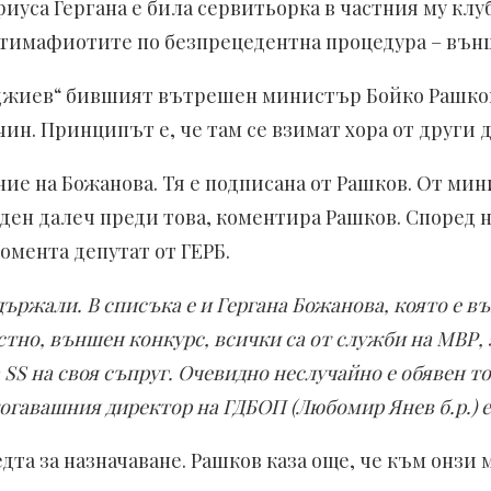
уса Гергана е била сервитьорка в частния му клуб
антимафиотите по безпрецедентна процедура – външ
джиев“ бившият вътрешен министър Бойко Рашков. 
ин. Принципът е, че там се взимат хора от други 
ние на Божанова. Тя е подписана от Рашков. От мин
ден далеч преди това, коментира Рашков. Според не
мента депутат от ГЕРБ.
ържали. В списъка е и Гергана Божанова, която е в
стно, външен конкурс, всички са от служби на МВР, 
а SS на своя съпруг. Очевидно неслучайно е обявен т
гавашния директор на ГДБОП (Любомир Янев б.р.) е
та за назначаване. Рашков каза още, че към онзи 