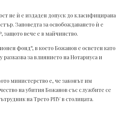
ост не ѝ е издаден допуск до класифицирана
стър. Заповедта за освобождаването ѝ е
, защото вече е в майчинство.
онен фонд“, в което Божанов е осветен като
у разказва за влиянието на Нотариуса и
вото министерство е, че законът им
ичество на убития Божанов със службите се
ътрудник на Трето РПУ в столицата.