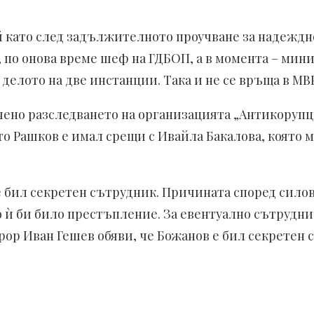
ъй като след задължителното проучване за надеждн
по онова време шеф на ГДБОП, а в момента – мини
делото на две инстанции. Така и не се връща в МВР
ено разследването на организацията „Антикорупци
то Рашков е имал срещи с Ивайла Бакалова, която м
е бил секретен сътрудник. Причината според сило
то ѝ би било престъпление. За евентуално сътрудн
ор Иван Гешев обяви, че Божанов е бил секретен с