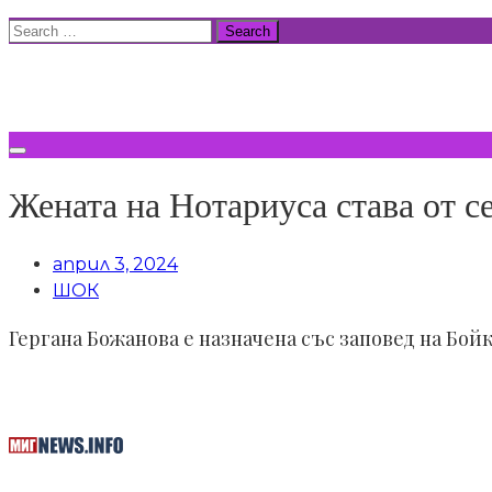
Skip
Search
to
for:
ВСИЧКИ НОВИНИ
content
Жената на Нотариуса става от 
април 3, 2024
ШОК
Гергана Божанова е назначена със заповед на Бой