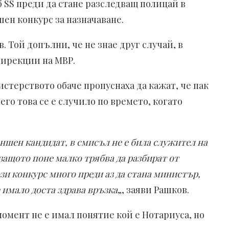
 SS преди да стане разследващ полицай в
ен конкурс за назначаване.
Той допълни, че не знае друг случай, в
дирекции на МВР.
истерството обаче пропуснаха да кажат, че пак
го това се е случило по времето, когато
ъншен кандидат, в смисъл не е била служител на
защото поне малко трябва да разбират от
ози конкурс много преди аз да стана министър,
 имало доста здрава връзка
„, заяви Рашков.
момент не е имал понятие кой е Нотариуса, но