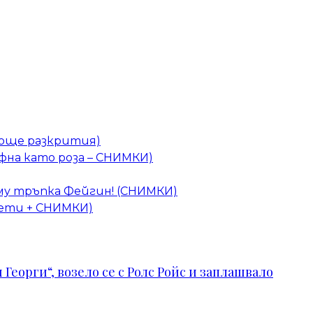
 (още разкрития)
фна като роза – СНИМКИ)
 му тръпка Фейгин! (СНИМКИ)
Цвети + СНИМКИ)
Георги“, возело се с Ролс Ройс и заплашвало