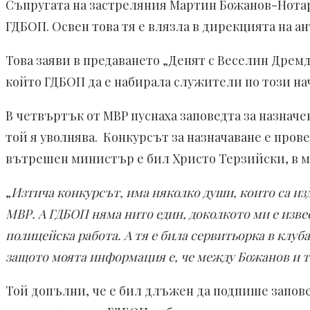
Съпругата на застреляния Мартин Божанов-Нотари
ГДБОП. Освен това тя е влязла в дирекцията на 
Това заяви в предаването „Денят с Веселин Дрем
който ГДБОП да е набирала служители по този нач
В четвъртък от МВР пуснаха заповедта за назначе
той я уволнява. Конкурсът за назначаване е прове
вътрешен министър е бил Христо Терзийски, в мо
„
Изтича конкурсът, има няколко души, които са изд
МВР. А ГДБОП няма нито един, доколкото ми е изве
полицейска работа. А тя е била сервитьорка в клуб
защото моята информация е, че между Божанов и то
Той допълни, че е бил длъжен да подпише заповед