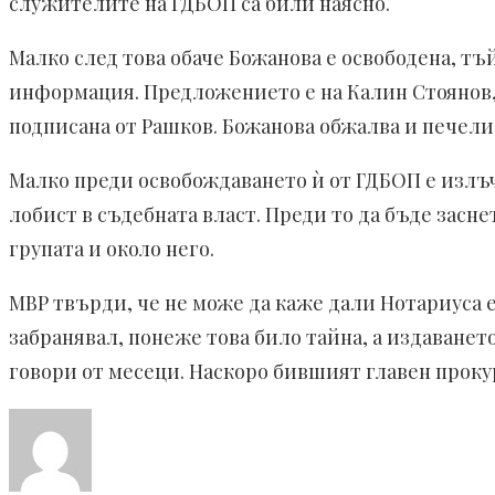
служителите на ГДБОП са били наясно.
Малко след това обаче Божанова е освободена, т
информация. Предложението е на Калин Стоянов, 
подписана от Рашков. Божанова обжалва и печели 
Малко преди освобождаването ѝ от ГДБОП е излъч
лобист в съдебната власт. Преди то да бъде засне
групата и около него.
МВР твърди, че не може да каже дали Нотариуса 
забранявал, понеже това било тайна, а издаване
говори от месеци. Наскоро бившият главен прокур