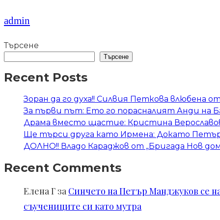
admin
Търсене
Търсене
Recent Posts
Зоран да го духа!! Силвия Петкова влюбена о
За първи път: Ето го порасналият Анди на 
Драма вместо щастие: Кристина Верославов
Ще търси друга като Ирмена: Докато Петър 
ДОЛНО!! Владо Караджов от „Бригада Нов дом“
Recent Comments
Елена Г
за
Синчето на Петър Манджуков се нал
съучениците си като мутра